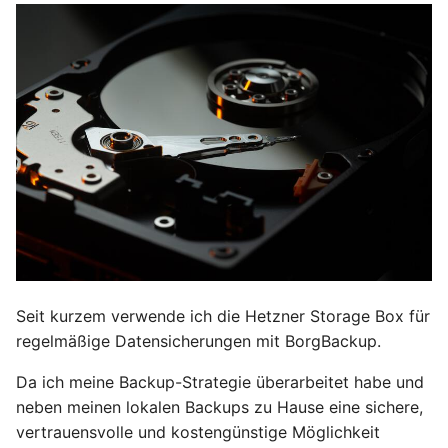
Oktober 2018
September 2018
Mai 2018
April 2018
Februar 2018
Januar 2018
Seit kurzem verwende ich die Hetzner Storage Box für
Oktober 2016
regelmäßige Datensicherungen mit BorgBackup.
September 2014
Da ich meine Backup-Strategie überarbeitet habe und
neben meinen lokalen Backups zu Hause eine sichere,
Oktober 2013
vertrauensvolle und kostengünstige Möglichkeit