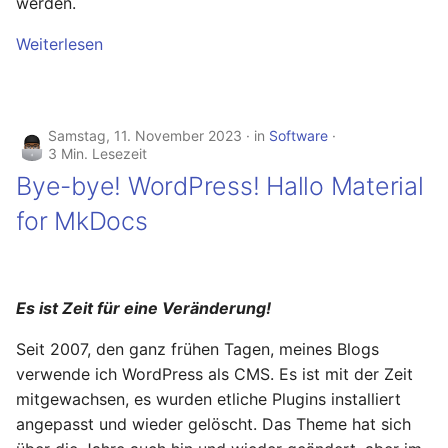
werden.
Ready - E-Mails
Configuration
Februar 2025
YubiKey
verschlüsseln und
Weiterlesen
signieren
AVM FRITZ!Box 4040 -
Januar 2025
openmediavault
Upgrade
AVM FRITZ!Box 4040 -
November 2024
Samstag, 11. November 2023
in
Software
Upgrade
3 Min. Lesezeit
Oktober 2024
Bye-bye! WordPress! Hallo Material
USB Storage Device
USB Storage Device
for MkDocs
Mai 2024
WireGuard Peer
April 2024
Configuration
Es ist Zeit für eine Veränderung!
OpenWrt - WireGuard Peer
Februar 2024
Configuration
Seit 2007, den ganz frühen Tagen, meines Blogs
Januar 2024
verwende ich WordPress als CMS. Es ist mit der Zeit
WireGuard VPN
mitgewachsen, es wurden etliche Plugins installiert
OpenWrt - WireGuard VPN
Dezember 2023
angepasst und wieder gelöscht. Das Theme hat sich