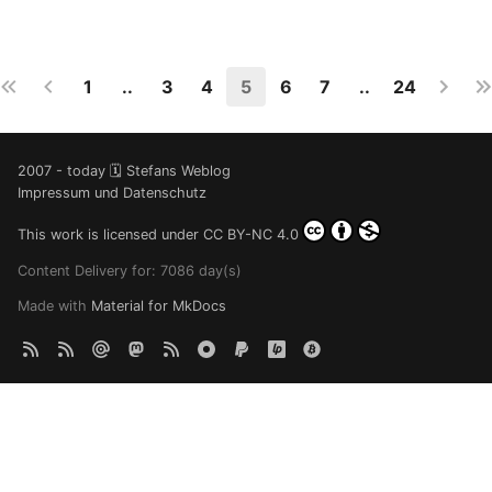
1
..
3
4
5
6
7
..
24
2007 - today 🗓️ Stefans Weblog
Impressum und Datenschutz
This work is licensed under
CC BY-NC 4.0
Content Delivery for: 7086 day(s)
Made with
Material for MkDocs