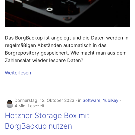
Mai 2020
April 2020
Das BorgBackup ist angelegt und die Daten werden in
März 2020
regelmäßigen Abständen automatisch in das
Borgrepository gespeichert. Wie macht man aus dem
Februar 2020
Zahlensalat wieder lesbare Daten?
Dezember 2019
Weiterlesen
November 2019
Oktober 2019
Donnerstag, 12. Oktober 2023
in
Software
,
YubiKey
4 Min. Lesezeit
Hetzner Storage Box mit
August 2019
BorgBackup nutzen
November 2018