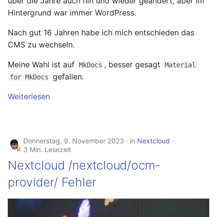
über die Jahre auch hin und wieder geändert, aber im
November 2023
Hintergrund war immer WordPress.
Oktober 2023
Nach gut 16 Jahren habe ich mich entschieden das
CMS zu wechseln.
September 2023
Meine Wahl ist auf
, besser gesagt
MkDocs
Material
gefallen.
for MkDocs
August 2023
Weiterlesen
Juli 2023
Mai 2023
Donnerstag, 9. November 2023
in
Nextcloud
3 Min. Lesezeit
April 2023
Nextcloud /nextcloud/ocm-
März 2023
provider/ Fehler
Februar 2023