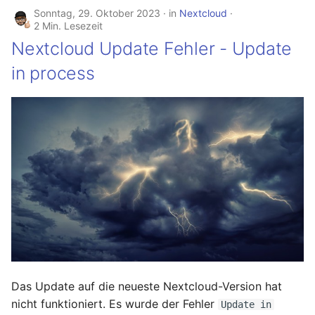
April 2022
Sonntag, 29. Oktober 2023
in
Nextcloud
2 Min. Lesezeit
März 2022
Nextcloud Update Fehler - Update
in process
Februar 2022
Januar 2022
Dezember 2021
November 2021
Oktober 2021
September 2021
August 2021
Das Update auf die neueste Nextcloud-Version hat
nicht funktioniert. Es wurde der Fehler
Update in
Juli 2021