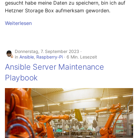
gesucht habe meine Daten zu speichern, bin ich auf
September 2013
Hetzner Storage Box aufmerksam geworden.
August 2013
Weiterlesen
Juli 2013
Donnerstag, 7. September 2023
Mai 2013
in
Ansible
,
Raspberry-Pi
6 Min. Lesezeit
Ansible Server Maintenance
April 2013
Playbook
Dezember 2012
November 2012
Oktober 2012
September 2012