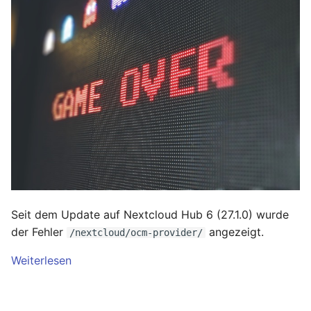
Januar 2023
Dezember 2022
November 2022
Oktober 2022
September 2022
August 2022
Juli 2022
Seit dem Update auf Nextcloud Hub 6 (27.1.0) wurde
der Fehler
angezeigt.
/nextcloud/ocm-provider/
Juni 2022
Weiterlesen
Mai 2022