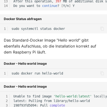
April 2022
After
this
operation,
397
MB
of
additional
disk
s
Do
you
want
to
continue
?
[
Y/n
]
März 2022
Docker Status abfragen
Februar 2022
sudo
systemctl
status
Januar 2022
Das Standard-Docker Image "
Hello world
" gibt
ebenfalls Aufschluss, ob die Installation korrekt auf
Dezember 2021
dem Raspberry Pi läuft.
November 2021
Docker - Hello world image
Oktober 2021
sudo
docker
run
September 2021
Docker - Hello world image
August 2021
Unable
to
find
image
'hello-world:latest'
latest:
Pulling
from
198f93fd5094:
Pull
complete
Juli 2021