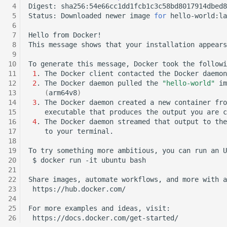
Digest:
Status:
Downloaded
newer
image
for
Juni 2021
Hello
from
This
message
shows
that
your
installation
appears
April 2021
To
generate
this
message,
Docker
took
the
followi
März 2021
1
.
The
Docker
client
contacted
the
Docker
2
.
The
Docker
daemon
pulled
the
"hello-world"
im
(
arm64v8
)
Februar 2021
3
.
The
Docker
daemon
created
a
new
container
fro
executable
that
produces
the
output
you
are
c
Januar 2021
4
.
The
Docker
daemon
streamed
that
output
to
the
to
your
Dezember 2020
To
try
something
more
ambitious,
you
can
run
an
U
$
docker
run
-it
ubuntu
November 2020
Share
images,
automate
workflows,
and
more
with
a
September 2020
For
more
examples
and
ideas,
August 2020