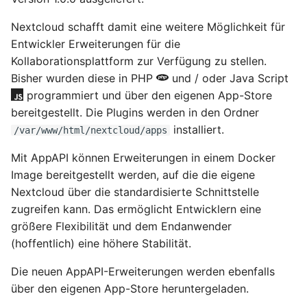
Hilfreiche GPG-Befehle
OpenWrt – Let's Encrypt
i
zur Verwaltung von
Docker auflisten
Linux
Januar 2026
Nitrokey
Nextcloud schafft damit eine weitere Möglichkeit für
Schlüsselpaaren
t
Secure LuCi Access Via
Entwickler Erweiterungen für die
SSH
Container starten
Ansible
November 2025
OpenWrt
i
Kollaborationsplattform zur Verfügung zu stellen.
OpenPGP-Schlüssel auf
Secure LuCi Access Via SSH
Bisher wurden diese in PHP
und / oder Java Script
a
den YubiKey exportieren
Container restart
OpenWRT
Oktober 2025
Pi-hole
programmiert und über den eigenen App-Store
Network Configuration
l
bereitgestellt. Die Plugins werden in den Ordner
Öffentlichen SSH-
Container stoppen
LaTeX
OpenWrt - Network
September 2025
Qubes OS
installiert.
/var/www/html/nextcloud/apps
i
Schlüssel auf Linux-
Configuration
Server übertragen und
Container löschen
Tools & Apps
August 2025
Raspberry-Pi
Mit AppAPI können Erweiterungen in einem Docker
s
für passwortlose
Statistik And Monitoring
Image bereitgestellt werden, auf die die eigene
i
Anmeldung nutzen
Container update
OpenWrt - Statistik And
Juli 2025
Software
Nextcloud über die standardisierte Schnittstelle
Monitoring
e
zugreifen kann. Das ermöglicht Entwicklern eine
YubiKey als zweiten
Spende
Mai 2025
Synology
größere Flexibilität und dem Endanwender
r
Faktor für den
Stubby
(hoffentlich) eine höhere Stabilität.
Passwortmanager
OpenWrt – Stubby
Follow Me
April 2025
Tools
t
KeePassXC
Die neuen AppAPI-Erweiterungen werden ebenfalls
System Configuration
über den eigenen App-Store heruntergeladen.
März 2025
Windows
Thunderbird OpenPGP
OpenWrt - System