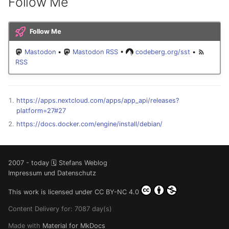
Follow Me
Follow Me
Mastodon
•
Mastodon RSS
•
codeberg.org/sst
•
RSS
https://apps.nextcloud.com/apps/app_api/releases?
platform=27#27
https://docs.docker.com/engine/install/debian/
2007 - today 🗓️ Stefans Weblog
Impressum und Datenschutz
This work is licensed under
CC BY-NC 4.0
Content Delivery for: 7087 day(s)
Made with
Material for MkDocs