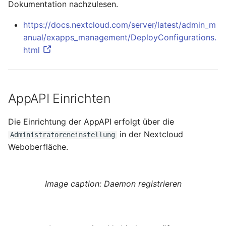
Dokumentation nachzulesen.
August 2012
https://docs.nextcloud.com/server/latest/admin_m
Juli 2012
anual/exapps_management/DeployConfigurations.
html
April 2012
Dezember 2010
AppAPI Einrichten
November 2010
Die Einrichtung der AppAPI erfolgt über die
Oktober 2010
in der Nextcloud
Administratoreneinstellung
Weboberfläche.
September 2010
Image caption: Daemon registrieren