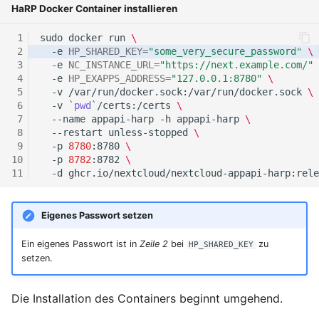
HaRP Docker Container installieren
Oktober 2018
sudo
docker
run
\
-e
HP_SHARED_KEY
=
"some_very_secure_password"
\
September 2018
-e
NC_INSTANCE_URL
=
"https://next.example.com/"
-e
HP_EXAPPS_ADDRESS
=
"127.0.0.1:8780"
\
Mai 2018
-v
/var/run/docker.sock:/var/run/docker.sock
\
-v
`
pwd
`
/certs:/certs
\
--name
appapi-harp
-h
appapi-harp
\
April 2018
--restart
unless-stopped
\
-p
8780
:8780
\
-p
8782
:8782
\
Februar 2018
-d
Januar 2018
Eigenes Passwort setzen
Oktober 2016
Ein eigenes Passwort ist in
Zeile 2
bei
zu
HP_SHARED_KEY
setzen.
September 2014
Die Installation des Containers beginnt umgehend.
Oktober 2013