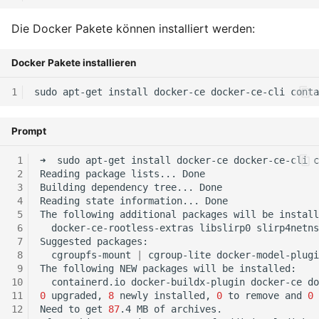
Januar 2023
Die Docker Pakete können installiert werden:
Dezember 2022
Docker Pakete installieren
November 2022
sudo
apt-get
install
docker-ce
docker-ce-cli
conta
Oktober 2022
Prompt
September 2022
➜
sudo
apt-get
install
docker-ce
docker-ce-cli
c
Reading
package
lists...
August 2022
Building
dependency
tree...
Reading
state
information...
The
following
additional
packages
will
be
Juli 2022
docker-ce-rootless-extras
libslirp0
Suggested
Juni 2022
cgroupfs-mount
|
cgroup-lite
The
following
NEW
packages
will
be
containerd.io
docker-buildx-plugin
docker-ce
do
Mai 2022
0
upgraded,
8
newly
installed,
0
to
remove
and
0
Need
to
get
87
.4
MB
of