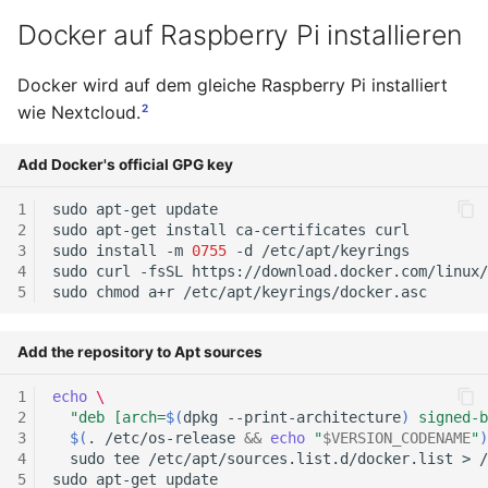
November 2023
Docker auf Raspberry Pi installieren
Oktober 2023
Docker wird auf dem gleiche Raspberry Pi installiert
2
wie Nextcloud.
September 2023
Add Docker's official GPG key
August 2023
sudo
apt-get
sudo
apt-get
install
ca-certificates
Juli 2023
sudo
install
-m
0755
-d
sudo
curl
-fsSL
https://download.docker.com/linux/
Mai 2023
sudo
chmod
a+r
April 2023
Add the repository to Apt sources
März 2023
echo
\
"deb [arch=
$(
dpkg
--print-architecture
)
 signed-b
$(
.
/etc/os-release
&&
echo
"
$VERSION_CODENAME
"
)
Februar 2023
sudo
tee
/etc/apt/sources.list.d/docker.list
>
sudo
apt-get