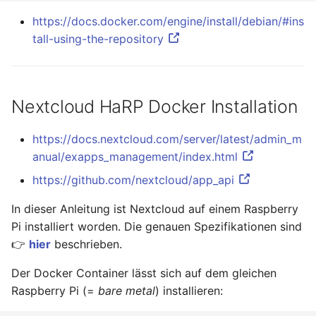
https://docs.docker.com/engine/install/debian/#ins
Mai 2020
tall-using-the-repository
April 2020
März 2020
Nextcloud HaRP Docker Installation
Februar 2020
https://docs.nextcloud.com/server/latest/admin_m
anual/exapps_management/index.html
Dezember 2019
https://github.com/nextcloud/app_api
November 2019
In dieser Anleitung ist Nextcloud auf einem Raspberry
Pi installiert worden. Die genauen Spezifikationen sind
Oktober 2019
👉
hier
beschrieben.
August 2019
Der Docker Container lässt sich auf dem gleichen
Raspberry Pi (=
bare metal
) installieren:
November 2018