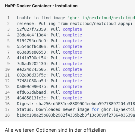
HaRP Docker Container - Installation
September 2013
Unable
to
find
image
'ghcr.io/nextcloud/nextcloud
August 2013
release:
Pulling
from
52f827f72350:
Pull
complete
28da4c4f13d4:
Pull
complete
Juli 2013
9194795cd5c0:
Pull
complete
55546cf6c866:
Pull
complete
Mai 2013
e63a89e80553:
Pull
complete
4f4fb700ef54:
Pull
complete
7d6ad5202130:
Pull
complete
April 2013
ee224d243505:
Pull
complete
602a08d33f5e:
Pull
complete
Dezember 2012
3748f080aa5d:
Pull
complete
0a809c99037b:
Pull
complete
efd653d6baad:
Pull
complete
November 2012
46485813fc3c:
Pull
complete
Digest:
Status:
Downloaded
newer
image
for
Oktober 2012
September 2012
Alle weiteren Optionen sind in der offiziellen