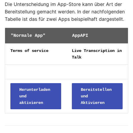
Die Unterscheidung im App-Store kann über Art der
Ready - E-Mails
Configuration
Februar 2025
YubiKey
Bereitstellung gemacht werden. In der nachfolgenden
verschlüsseln und
signieren
Tabelle ist das für zwei Apps beispielhaft dargestellt.
AVM FRITZ!Box 4040 -
Januar 2025
openmediavault
Upgrade
AVM FRITZ!Box 4040 -
"Normale App"
AppAPI
November 2024
Upgrade
Oktober 2024
Terms of service
Live Transcription in
USB Storage Device
Talk
USB Storage Device
Mai 2024
WireGuard Peer
April 2024
Configuration
Herunterladen
Bereitstellen
OpenWrt - WireGuard Peer
Februar 2024
und
und
Configuration
aktivieren
Aktivieren
Januar 2024
WireGuard VPN
OpenWrt - WireGuard VPN
Dezember 2023