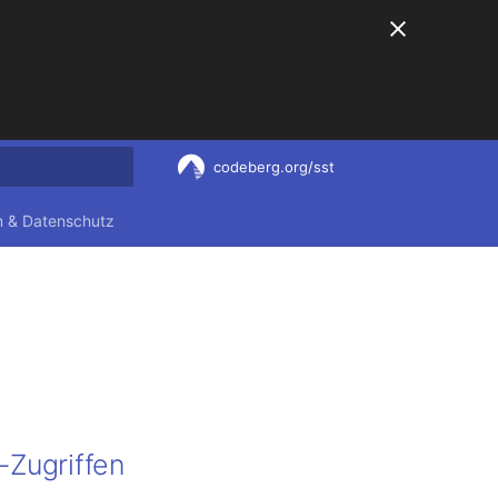
codeberg.org/sst
nitialisiert
 & Datenschutz
-Zugriffen