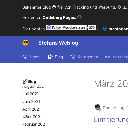
Juli 2022
Bekannter Blog 😎 frei von Tracking und Werbung. 🛑 🙅‍♂️
Juni 2022
Mai 2022
Hosted on
Codeberg Pages.
April 2022
For updates
on
mastodon
März 2022
Februar 2022
Stefans Weblog
Januar 2022
Dezember 2021
Home
Blog
Kategorien
Nextclo
November 2021
Oktober 2021
September 2021
März 2
Blog
August 2021
Juli 2021
Juni 2021
Donnerstag, 
April 2021
März 2021
Limitierun
Februar 2021