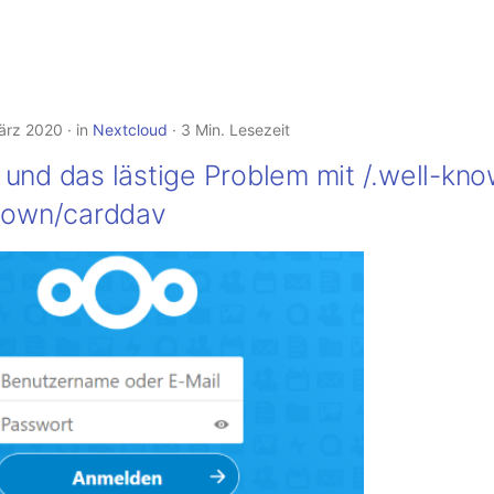
ärz 2020
in
Nextcloud
3 Min. Lesezeit
und das lästige Problem mit /.well-kn
known/carddav