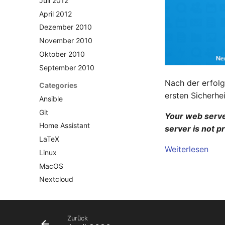
Juli 2012
April 2012
Dezember 2010
November 2010
Oktober 2010
September 2010
Nach der erfolg
Categories
ersten Sicherh
Ansible
Git
Your web server
Home Assistant
server is not p
LaTeX
Weiterlesen
Linux
MacOS
Nextcloud
Nitrokey
OpenWrt
Zurück
Pi-hole