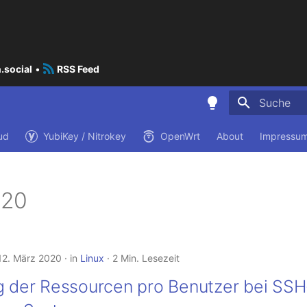
.social
•
RSS Feed
Suche wird i
ud
YubiKey / Nitrokey
OpenWrt
About
Impressum
020
12. März 2020
in
Linux
2 Min. Lesezeit
g der Ressourcen pro Benutzer bei SSH