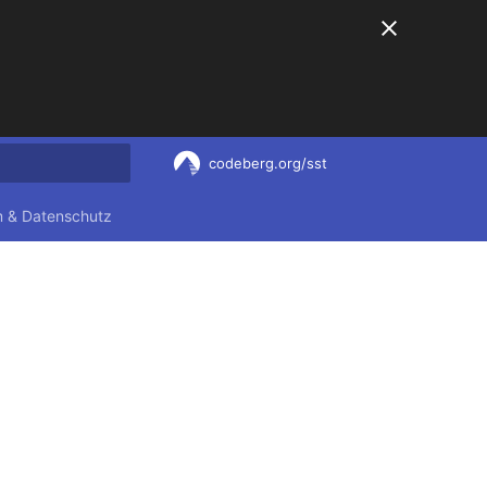
codeberg.org/sst
nitialisiert
 & Datenschutz