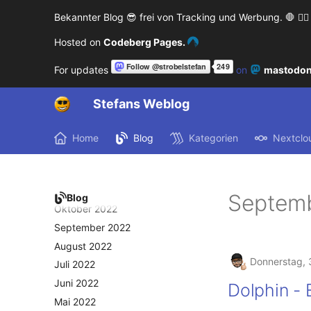
Oktober 2023
Bekannter Blog 😎 frei von Tracking und Werbung. 🛑 🙅‍♂️
September 2023
August 2023
Hosted on
Codeberg Pages.
Juli 2023
For updates
on
mastodon
Mai 2023
April 2023
Stefans Weblog
März 2023
Februar 2023
Home
Blog
Kategorien
Nextclo
Januar 2023
Dezember 2022
November 2022
Septem
Blog
Oktober 2022
September 2022
August 2022
Donnerstag, 
Juli 2022
Juni 2022
Dolphin - 
Mai 2022