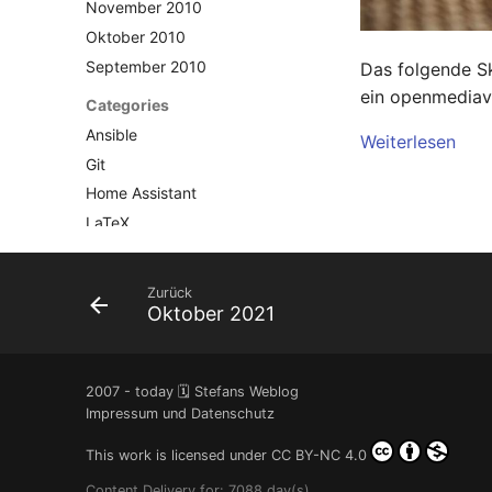
November 2010
Oktober 2010
September 2010
Das folgende Sk
ein openmediava
Categories
Ansible
Weiterlesen
Git
Home Assistant
LaTeX
Linux
MacOS
Zurück
Nextcloud
Oktober 2021
Nitrokey
OpenWrt
2007 - today 🗓️ Stefans Weblog
Pi-hole
Impressum und Datenschutz
Qubes OS
This work is licensed under
CC BY-NC 4.0
Raspberry-Pi
Software
Content Delivery for: 7088 day(s)