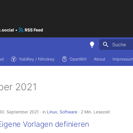
.social
•
RSS Feed
Suche wird i
ud
YubiKey / Nitrokey
OpenWrt
About
Impressum
ber 2021
30. September 2021
in
Linux
,
Software
2 Min. Lesezeit
Eigene Vorlagen definieren