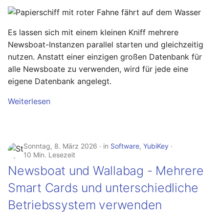
Hilfreiche GPG-Befehle
OpenWrt – Let's Encrypt
i
zur Verwaltung von
Januar 2026
Linux
Schlüsselpaaren
t
Secure LuCi Access Via
Es lassen sich mit einem kleinen Kniff mehrere
SSH
November 2025
Ansible
i
Newsboat-Instanzen parallel starten und gleichzeitig
OpenPGP-Schlüssel auf
Secure LuCi Access Via SSH
nutzen. Anstatt einer einzigen großen Datenbank für
a
den YubiKey exportieren
Oktober 2025
OpenWRT
alle Newsboate zu verwenden, wird für jede eine
Network Configuration
l
eigene Datenbank angelegt.
Öffentlichen SSH-
September 2025
LaTeX
OpenWrt - Network
i
Schlüssel auf Linux-
Configuration
Weiterlesen
Server übertragen und
August 2025
Tools & Apps
s
für passwortlose
Statistik And Monitoring
i
Anmeldung nutzen
OpenWrt - Statistik And
Juli 2025
Monitoring
Sonntag, 8. März 2026
in
Software
,
YubiKey
e
YubiKey als zweiten
10 Min. Lesezeit
Mai 2025
r
Faktor für den
Newsboat und Wallabag - Mehrere
Stubby
Passwortmanager
OpenWrt – Stubby
April 2025
t
Smart Cards und unterschiedliche
KeePassXC
Betriebssystem verwenden
System Configuration
März 2025
Thunderbird OpenPGP
OpenWrt - System