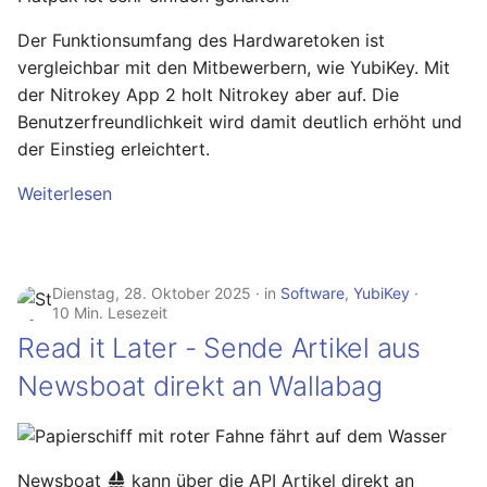
Januar 2023
Der Funktionsumfang des Hardwaretoken ist
Dezember 2022
vergleichbar mit den Mitbewerbern, wie YubiKey. Mit
der Nitrokey App 2 holt Nitrokey aber auf. Die
November 2022
Benutzerfreundlichkeit wird damit deutlich erhöht und
der Einstieg erleichtert.
Oktober 2022
Weiterlesen
September 2022
August 2022
Dienstag, 28. Oktober 2025
in
Software
,
YubiKey
10 Min. Lesezeit
Juli 2022
Read it Later - Sende Artikel aus
Newsboat direkt an Wallabag
Juni 2022
Mai 2022
Newsboat
kann über die API Artikel direkt an