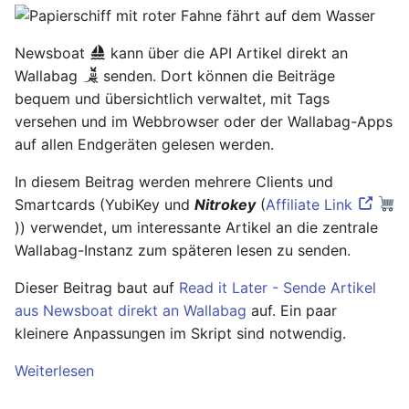
Ready - E-Mails
Configuration
Februar 2025
verschlüsseln und
Newsboat
kann über die API Artikel direkt an
signieren
AVM FRITZ!Box 4040 -
Januar 2025
Wallabag
senden. Dort können die Beiträge
Upgrade
bequem und übersichtlich verwaltet, mit Tags
AVM FRITZ!Box 4040 -
November 2024
versehen und im Webbrowser oder der Wallabag-Apps
Upgrade
auf allen Endgeräten gelesen werden.
Oktober 2024
USB Storage Device
In diesem Beitrag werden mehrere Clients und
USB Storage Device
Mai 2024
Smartcards (YubiKey und
Nitrokey
(
Affiliate Link
)) verwendet, um interessante Artikel an die zentrale
WireGuard Peer
April 2024
Wallabag-Instanz zum späteren lesen zu senden.
Configuration
OpenWrt - WireGuard Peer
Dieser Beitrag baut auf
Read it Later - Sende Artikel
Februar 2024
Configuration
aus Newsboat direkt an Wallabag
auf. Ein paar
kleinere Anpassungen im Skript sind notwendig.
Januar 2024
WireGuard VPN
Weiterlesen
OpenWrt - WireGuard VPN
Dezember 2023