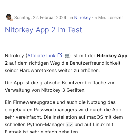
November 2023
Sonntag, 22. Februar 2026
in
Nitrokey
5 Min. Lesezeit
Oktober 2023
Nitorkey App 2 im Test
September 2023
August 2023
Nitrokey (
Affiliate Link
) ist mit der
Nitrokey App
2
auf dem richtigen Weg die Benutzerfreundlichkeit
Juli 2023
seiner Hardwaretokens weiter zu erhöhen.
Mai 2023
Die App ist die grafische Benutzeroberfläche zur
Verwaltung von Nitrokey 3 Geräten.
April 2023
Ein Firmewareupgrade und auch die Nutzung des
März 2023
eingebauten Passwortmanagers wird durch die App
sehr vereinfacht. Die Installation auf macOS mit dem
Februar 2023
schnellen Python-Manager
und auf Linux mit
uv
Flatpak ist sehr einfach gehalten.