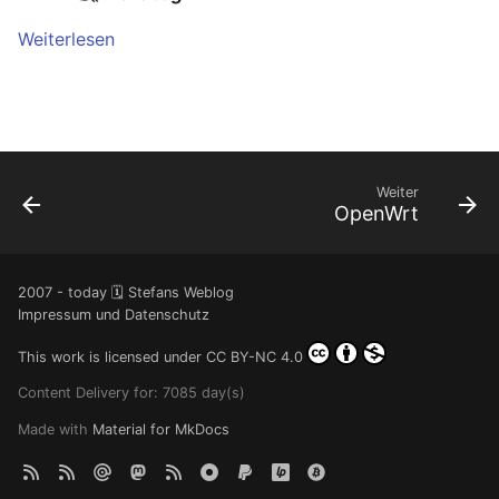
Weiterlesen
Juni 2021
April 2021
März 2021
Weiter
OpenWrt
Februar 2021
Januar 2021
2007 - today 🗓️ Stefans Weblog
Impressum und Datenschutz
Dezember 2020
This work is licensed under
CC BY-NC 4.0
November 2020
Content Delivery for: 7085 day(s)
September 2020
Made with
Material for MkDocs
August 2020