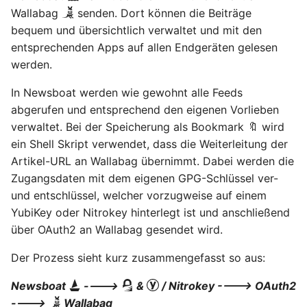
April 2022
Wallabag
senden. Dort können die Beiträge
bequem und übersichtlich verwaltet und mit den
März 2022
entsprechenden Apps auf allen Endgeräten gelesen
werden.
Februar 2022
In Newsboat werden wie gewohnt alle Feeds
Januar 2022
abgerufen und entsprechend den eigenen Vorlieben
verwaltet. Bei der Speicherung als Bookmark 🔖 wird
Dezember 2021
ein Shell Skript verwendet, dass die Weiterleitung der
Artikel-URL an Wallabag übernimmt. Dabei werden die
November 2021
Zugangsdaten mit dem eigenen GPG-Schlüssel ver-
und entschlüssel, welcher vorzugweise auf einem
Oktober 2021
YubiKey oder Nitrokey hinterlegt ist und anschließend
über OAuth2 an Wallabag gesendet wird.
September 2021
Der Prozess sieht kurz zusammengefasst so aus:
August 2021
Newsboat
---->
&
/ Nitrokey ----> OAuth2
---->
Wallabag
Juli 2021