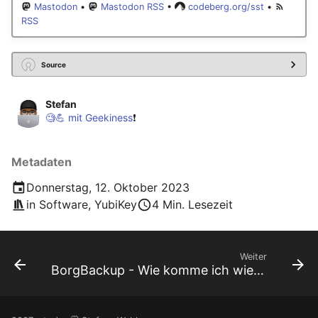
Mastodon
•
Mastodon RSS
•
codeberg.org/sst
•
RSS
Source
Stefan
🧐💪 mit Geekiness
❗️
Metadaten
Donnerstag, 12. Oktober 2023
in
Software
,
YubiKey
4 Min. Lesezeit
Weiter
BorgBackup - Wie komme ich wieder an meine Daten?