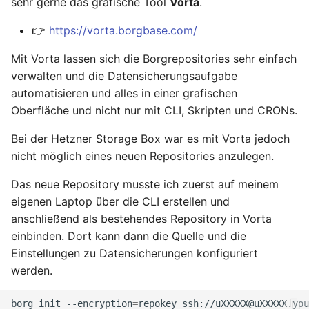
sehr gerne das grafische Tool
Vorta
.
August 2012
👉
https://vorta.borgbase.com/
Juli 2012
Mit Vorta lassen sich die Borgrepositories sehr einfach
verwalten und die Datensicherungsaufgabe
April 2012
automatisieren und alles in einer grafischen
Oberfläche und nicht nur mit CLI, Skripten und CRONs.
Dezember 2010
Bei der Hetzner Storage Box war es mit Vorta jedoch
November 2010
nicht möglich eines neuen Repositories anzulegen.
Oktober 2010
Das neue Repository musste ich zuerst auf meinem
eigenen Laptop über die CLI erstellen und
September 2010
anschließend als bestehendes Repository in Vorta
einbinden. Dort kann dann die Quelle und die
Einstellungen zu Datensicherungen konfiguriert
werden.
borg
init
--encryption
=
repokey