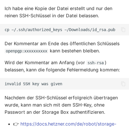
Ich habe eine Kopie der Datei erstellt und nur den
Juni 2021
reinen SSH-Schlüssel in der Datei belassen.
April 2021
cp
~/.ssh/authorized_keys
März 2021
Der Kommentar am Ende des öffentlichen Schlüssels
kann bestehen bleiben.
openpgp:xxxxxxxxxx
Februar 2021
Wird der Kommentar am Anfang (vor
)
ssh-rsa
Januar 2021
belassen, kann die folgende Fehlermeldung kommen:
Dezember 2020
invalid
SSH
key
was
November 2020
Nachdem der SSH-Schlüssel erfolgreich übertragen
wurde, kann man sich mit dem SSH-Key, ohne
September 2020
Passwort an der Storage Box authentifizieren.
👉
https://docs.hetzner.com/de/robot/storage-
August 2020