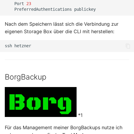
Port
23
September 2013
PreferredAuthentications
August 2013
Nach dem Speichern lässt sich die Verbindung zur
eigenen Storage Box über die CLI mit herstellen:
Juli 2013
ssh
Mai 2013
April 2013
BorgBackup
Dezember 2012
November 2012
Oktober 2012
*1
September 2012
Für das Management meiner BorgBackups nutze ich