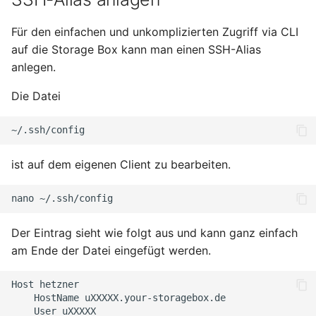
Oktober 2018
Für den einfachen und unkomplizierten Zugriff via CLI
auf die Storage Box kann man einen SSH-Alias
September 2018
anlegen.
Mai 2018
Die Datei
April 2018
Februar 2018
ist auf dem eigenen Client zu bearbeiten.
Januar 2018
nano
Oktober 2016
Der Eintrag sieht wie folgt aus und kann ganz einfach
am Ende der Datei eingefügt werden.
September 2014
Host
Oktober 2013
HostName
User