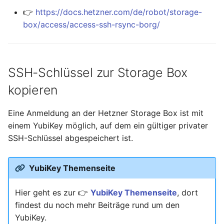
Januar 2023
👉
https://docs.hetzner.com/de/robot/storage-
box/access/access-ssh-rsync-borg/
Dezember 2022
November 2022
SSH-Schlüssel zur Storage Box
Oktober 2022
kopieren
September 2022
Eine Anmeldung an der Hetzner Storage Box ist mit
einem YubiKey möglich, auf dem ein gültiger privater
August 2022
SSH-Schlüssel abgespeichert ist.
Juli 2022
YubiKey Themenseite
Juni 2022
Hier geht es zur 👉
YubiKey Themenseite
, dort
Mai 2022
findest du noch mehr Beiträge rund um den
YubiKey.