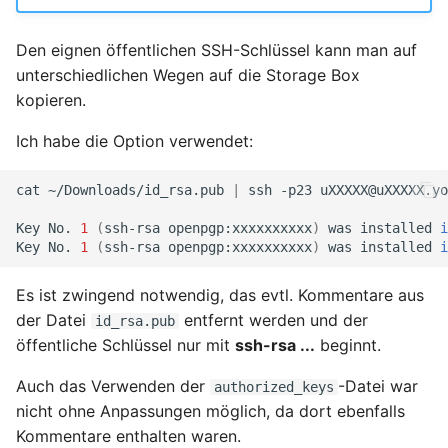
April 2022
Den eignen öffentlichen SSH-Schlüssel kann man auf
März 2022
unterschiedlichen Wegen auf die Storage Box
kopieren.
Februar 2022
Ich habe die Option verwendet:
Januar 2022
cat
~/Downloads/id_rsa.pub
|
ssh
-p23
uXXXXX@uXXXXX.yo
Dezember 2021
Key
No.
1
(
ssh-rsa
openpgp:xxxxxxxxxx
)
was
installed
i
November 2021
Key
No.
1
(
ssh-rsa
openpgp:xxxxxxxxxx
)
was
installed
i
Es ist zwingend notwendig, das evtl. Kommentare aus
Oktober 2021
der Datei
entfernt werden und der
id_rsa.pub
öffentliche Schlüssel nur mit
ssh-rsa ...
beginnt.
September 2021
Auch das Verwenden der
-Datei war
authorized_keys
August 2021
nicht ohne Anpassungen möglich, da dort ebenfalls
Kommentare enthalten waren.
Juli 2021