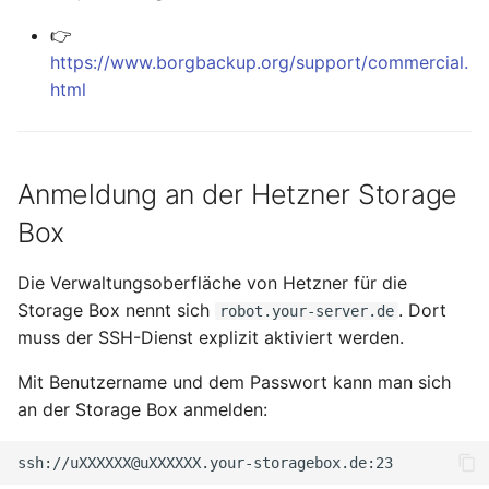
November 2023
👉
https://www.borgbackup.org/support/commercial.
Oktober 2023
html
September 2023
August 2023
Anmeldung an der Hetzner Storage
Box
Juli 2023
Die Verwaltungsoberfläche von Hetzner für die
Mai 2023
Storage Box nennt sich
. Dort
robot.your-server.de
muss der SSH-Dienst explizit aktiviert werden.
April 2023
Mit Benutzername und dem Passwort kann man sich
März 2023
an der Storage Box anmelden:
Februar 2023