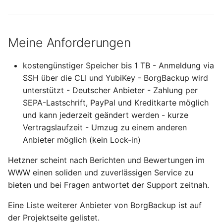
Ready - E-Mails
Configuration
Februar 2025
YubiKey
verschlüsseln und
signieren
AVM FRITZ!Box 4040 -
Januar 2025
openmediavault
Meine Anforderungen
Upgrade
AVM FRITZ!Box 4040 -
November 2024
kostengünstiger Speicher bis 1 TB - Anmeldung via
Upgrade
SSH über die CLI und YubiKey - BorgBackup wird
Oktober 2024
unterstützt - Deutscher Anbieter - Zahlung per
USB Storage Device
SEPA-Lastschrift, PayPal und Kreditkarte möglich
USB Storage Device
Mai 2024
und kann jederzeit geändert werden - kurze
Vertragslaufzeit - Umzug zu einem anderen
WireGuard Peer
April 2024
Anbieter möglich (kein Lock-in)
Configuration
OpenWrt - WireGuard Peer
Februar 2024
Hetzner scheint nach Berichten und Bewertungen im
Configuration
WWW einen soliden und zuverlässigen Service zu
Januar 2024
bieten und bei Fragen antwortet der Support zeitnah.
WireGuard VPN
OpenWrt - WireGuard VPN
Eine Liste weiterer Anbieter von BorgBackup ist auf
Dezember 2023
der Projektseite gelistet.