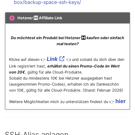
box/backup-space-ssh-keys/
Mai 2020
Hetzner
Affiliate Link
April 2020
Du möchtest ein Produkt bei Hetzner
kaufen oder einfach
März 2020
mal testen?
Februar 2020
Link
Klicke auf diesen 👉
👈 und sobald du dich über den
Link registriert hast,
erhältst du einen Promo-Code im Wert
Dezember 2019
von 20€
, gültig für alle Cloud-Produkte.
Sobald du mindestens 10€ bei Hetzner ausgegeben hast
(ausgenommen Promo-Codes), erhalten ich als Dankeschön
November 2019
von 10€, gültig für alle Cloud-Produkte. (Stand: Februar 2026)
Oktober 2019
hier
Weitere Möglichkeiten mich zu unterstützen findest du 👉
August 2019
November 2018
SSH-Alias anlagen