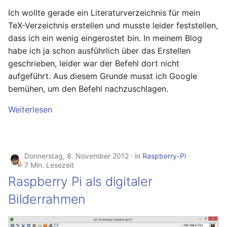
Hilfreiche GPG-Befehle
OpenWrt – Let's Encrypt
i
Ich wollte gerade ein Literaturverzeichnis für mein
zur Verwaltung von
Nitrokey
Linux
TeX-Verzeichnis erstellen und musste leider feststellen,
Schlüsselpaaren
t
Secure LuCi Access Via
dass ich ein wenig eingerostet bin. In meinem Blog
SSH
OpenWrt
Ansible
i
habe ich ja schon ausführlich über das Erstellen
OpenPGP-Schlüssel auf
Secure LuCi Access Via SSH
a
den YubiKey exportieren
geschrieben, leider war der Befehl dort nicht
Pi-hole
OpenWRT
aufgeführt. Aus diesem Grunde musst ich Google
Network Configuration
l
Öffentlichen SSH-
bemühen, um den Befehl nachzuschlagen.
Qubes OS
LaTeX
OpenWrt - Network
i
Schlüssel auf Linux-
Configuration
Weiterlesen
Server übertragen und
Raspberry-Pi
Tools & Apps
s
für passwortlose
Statistik And Monitoring
i
Anmeldung nutzen
OpenWrt - Statistik And
Software
Monitoring
e
Donnerstag, 8. November 2012
in
Raspberry-Pi
YubiKey als zweiten
Synology
7 Min. Lesezeit
r
Faktor für den
Stubby
Raspberry Pi als digitaler
Passwortmanager
OpenWrt – Stubby
Tools
t
Bilderrahmen
KeePassXC
System Configuration
Windows
Thunderbird OpenPGP
OpenWrt - System