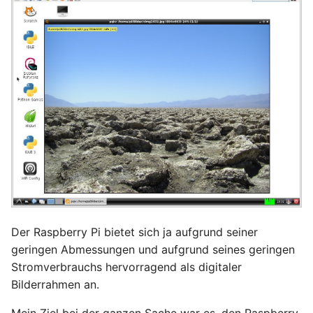
Ready - E-Mails
Configuration
YubiKey
verschlüsseln und
signieren
AVM FRITZ!Box 4040 -
openmediavault
Upgrade
AVM FRITZ!Box 4040 -
Upgrade
USB Storage Device
USB Storage Device
WireGuard Peer
Configuration
OpenWrt - WireGuard Peer
Der Raspberry Pi bietet sich ja aufgrund seiner
Configuration
geringen Abmessungen und aufgrund seines geringen
WireGuard VPN
Stromverbrauchs hervorragend als digitaler
Bilderrahmen an.
OpenWrt - WireGuard VPN