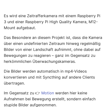
Hilfreiche GPG-Befehle
OpenWrt – Let's Encrypt
i
zur Verwaltung von
Nitrokey
Linux
Schlüsselpaaren
t
Secure LuCi Access Via
Es wird eine Zeitrafferkamera mit einem Raspberry Pi
SSH
OpenWrt
Ansible
i
3 und einer Raspberry Pi High Quality Kamera, M12-
OpenPGP-Schlüssel auf
Secure LuCi Access Via SSH
Mount aufgebaut.
a
den YubiKey exportieren
Pi-hole
OpenWRT
Network Configuration
Das Besondere an diesem Projekt ist, dass die Kamera
l
Öffentlichen SSH-
Qubes OS
LaTeX
OpenWrt - Network
über einen undefinierten Zeitraum hinweg regelmäßig
i
Schlüssel auf Linux-
Configuration
Bilder von einer Landschaft aufnimmt, ohne dabei auf
Server übertragen und
Raspberry-Pi
Tools & Apps
s
Bewegungen zu reagieren – ganz im Gegensatz zu
für passwortlose
Statistik And Monitoring
herkömmlichen Überwachungskameras.
i
Anmeldung nutzen
OpenWrt - Statistik And
Software
Die Bilder werden automatisch in mp4-Videos
Monitoring
e
YubiKey als zweiten
konvertieren und mit Syncthing auf andere Clients
Synology
r
Faktor für den
Stubby
übertragen.
Passwortmanager
OpenWrt – Stubby
Tools
t
Im Gegensatz zu 👉
Motion
werden hier keine
KeePassXC
Aufnahmen bei Bewegung erstellt, sondern einfach
System Configuration
Windows
stupide Bilder aufgenommen.
Thunderbird OpenPGP
OpenWrt - System