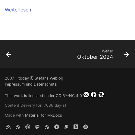
Ready - E-Mails
Configuration
YubiKey
Weiterlesen
verschlüsseln und
signieren
AVM FRITZ!Box 4040 -
openmediavault
Upgrade
AVM FRITZ!Box 4040 -
Upgrade
Weiter
USB Storage Device
Oktober 2024
USB Storage Device
WireGuard Peer
2007 - today 🗓️ Stefans Weblog
Impressum und Datenschutz
Configuration
OpenWrt - WireGuard Peer
This work is licensed under
CC BY-NC 4.0
Configuration
Content Delivery for: 7086 day(s)
WireGuard VPN
Made with
Material for MkDocs
OpenWrt - WireGuard VPN