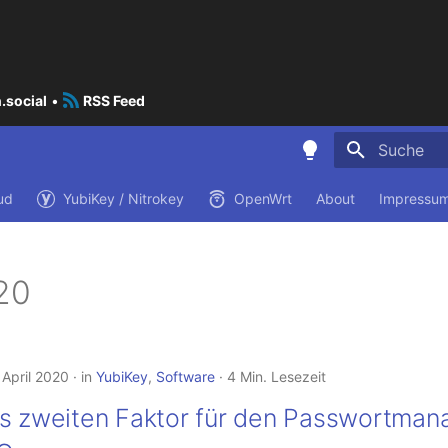
.social
•
RSS Feed
Suche wird i
ud
YubiKey / Nitrokey
OpenWrt
About
Impressum
020
 April 2020
in
YubiKey
,
Software
4 Min. Lesezeit
ls zweiten Faktor für den Passwortman