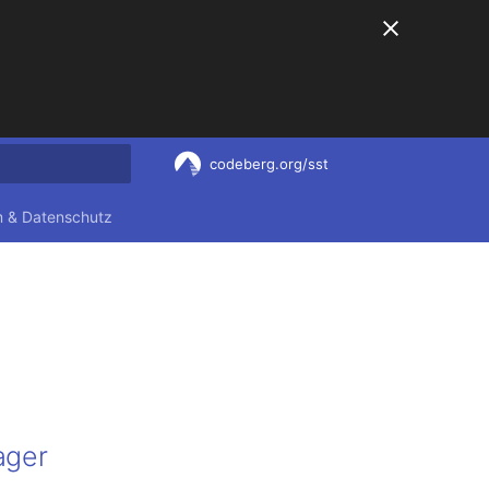
codeberg.org/sst
nitialisiert
 & Datenschutz
ager