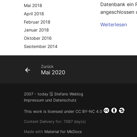
Datenbank ein 
Mai 2018
angeschlossen 
April 2018
Februar 2018
Weiterlesen
Januar 2018
Oktober 2016
September 2014
Oktober 2013
September 2013
Zurück
August 2013
Mai 2020
Juli 2013
Mai 2013
2007 - today 🗓️ Stefans Weblog
April 2013
Impressum und Datenschutz
Dezember 2012
November 2012
This work is licensed under
CC BY-NC 4.0
Oktober 2012
Content Delivery for: 7087 day(s)
September 2012
Made with
Material for MkDocs
August 2012