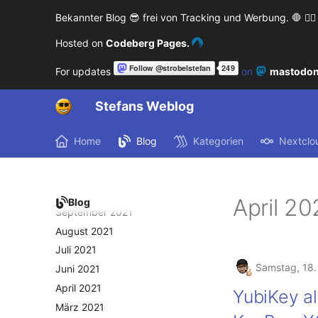
August 2022
Bekannter Blog 😎 frei von Tracking und Werbung. 🛑 🙅‍♂️
Juli 2022
Juni 2022
Hosted on
Codeberg Pages.
Mai 2022
For updates
on
mastodon
April 2022
März 2022
Stefans Weblog
Februar 2022
Januar 2022
Home
Blog
Kategorien
Nextclo
Dezember 2021
November 2021
Oktober 2021
April 2
Blog
September 2021
August 2021
Juli 2021
Samstag, 18.
Juni 2021
April 2021
YubiKey a
März 2021