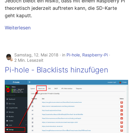
Jedoch bleibt ein Risiko, dass mit einem Raspberry Pi
Ready - E-Mails
Configuration
YubiKey
theoretisch jederzeit auftreten kann, die SD-Karte
verschlüsseln und
geht kaputt.
signieren
AVM FRITZ!Box 4040 -
openmediavault
Upgrade
Weiterlesen
AVM FRITZ!Box 4040 -
Upgrade
Samstag, 12. Mai 2018
in
Pi-hole
,
Raspberry-Pi
USB Storage Device
2 Min. Lesezeit
USB Storage Device
Pi-hole - Blacklists hinzufügen
WireGuard Peer
Configuration
OpenWrt - WireGuard Peer
Configuration
WireGuard VPN
OpenWrt - WireGuard VPN