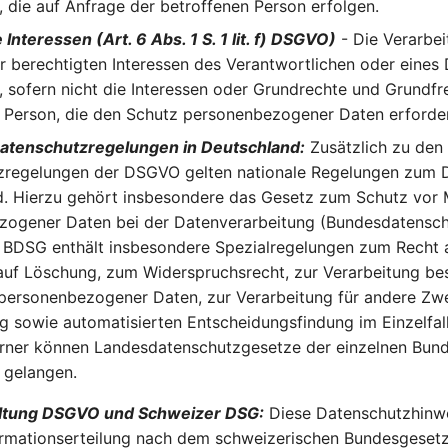
h, die auf Anfrage der betroffenen Person erfolgen.
Interessen (Art. 6 Abs. 1 S. 1 lit. f) DSGVO)
- Die Verarbei
 berechtigten Interessen des Verantwortlichen oder eines 
h, sofern nicht die Interessen oder Grundrechte und Grundfr
 Person, die den Schutz personenbezogener Daten erforde
Datenschutzregelungen in Deutschland:
Zusätzlich zu den
zregelungen der DSGVO gelten nationale Regelungen zum D
. Hierzu gehört insbesondere das Gesetz zum Schutz vor 
zogener Daten bei der Datenverarbeitung (Bundesdatensch
BDSG enthält insbesondere Spezialregelungen zum Recht a
uf Löschung, zum Widerspruchsrecht, zur Verarbeitung be
personenbezogener Daten, zur Verarbeitung für andere Zw
g sowie automatisierten Entscheidungsfindung im Einzelfall
Ferner können Landesdatenschutzgesetze der einzelnen Bun
gelangen.
eltung DSGVO und Schweizer DSG:
Diese Datenschutzhinwe
ormationserteilung nach dem schweizerischen Bundesgeset