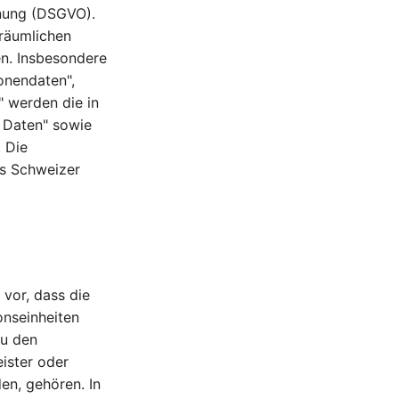
nung (DSGVO).
 räumlichen
n. Insbesondere
onendaten",
 werden die in
 Daten" sowie
 Die
es Schweizer
vor, dass die
onseinheiten
Zu den
ister oder
en, gehören. In