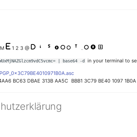
M
1 2 3 @
.
in your terminal to s
WUxMjNAZGlzcm9vdC5vcmc= | base64 -d
PGP_0x3C79BE4010971B0A.asc
 4AA6 BC63 DBAE 313B AA5C BBB1 3C79 BE40 1097 1B0A
hutzerklärung