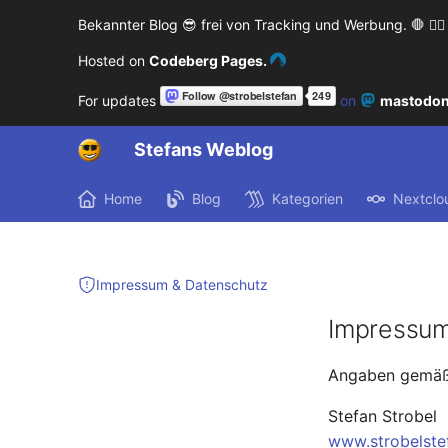
Bekannter Blog 😎 frei von Tracking und Werbung. 🛑 🙅‍♂️
Hosted on
Codeberg Pages.
For updates
on
mastodon
Stefans Weblog
Home
Blog
Kategorien
Nextclo
Impressum & Datenschutz
Impressu
Angaben gemäß
Stefan Strobel
www.strobelste