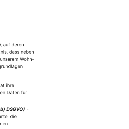
, auf deren
nis, dass neben
. unserem Wohn-
sgrundlagen
at ihre
nen Daten für
t. b) DSGVO)
-
rtei die
hmen