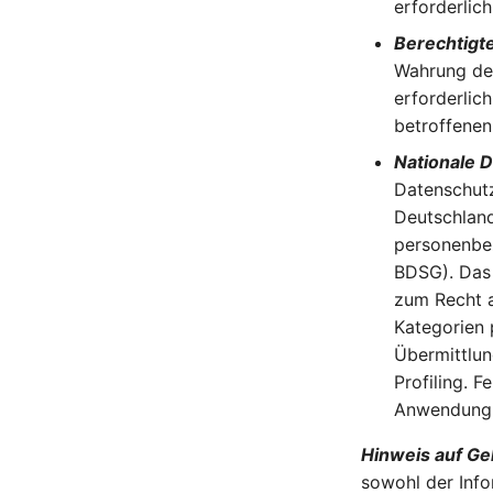
erforderlic
Berechtigte 
Wahrung der
erforderlic
betroffenen
Nationale 
Datenschut
Deutschland
personenbe
BDSG). Das 
zum Recht a
Kategorien 
Übermittlun
Profiling. 
Anwendung 
Hinweis auf G
sowohl der Inf