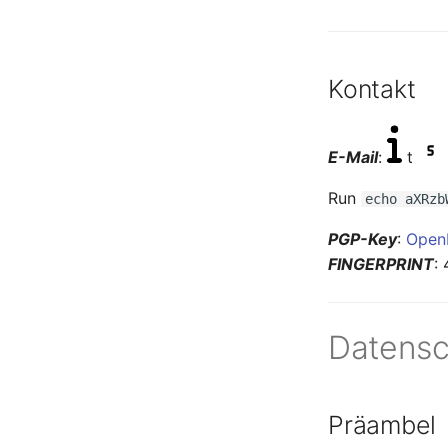
Kontakt
E-Mail
:
t
Run
echo aXRzb
PGP-Key
:
Open
FINGERPRINT
:
Datensc
Präambel