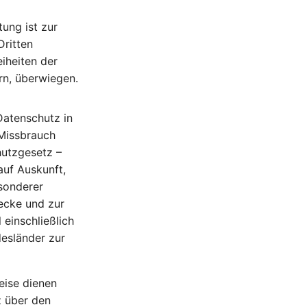
tung ist zur
Dritten
eiheiten der
rn, überwiegen.
atenschutz in
Missbrauch
utzgesetz –
uf Auskunft,
sonderer
ecke und zur
 einschließlich
desländer zur
ise dienen
z über den