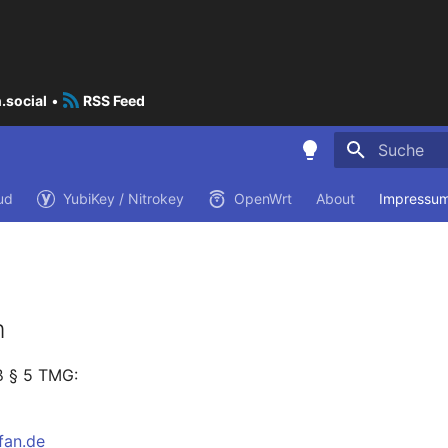
.social
•
RSS Feed
Suche wird i
ud
YubiKey / Nitrokey
OpenWrt
About
Impressum
m
 § 5 TMG:
fan.de