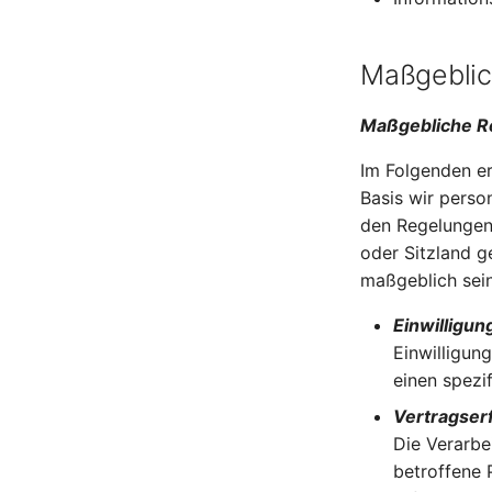
Maßgeblic
Maßgebliche R
Im Folgenden er
Basis wir perso
den Regelungen
oder Sitzland g
maßgeblich sein
Einwilligung
Einwilligun
einen spez
Vertragserf
Die Verarbei
betroffene 