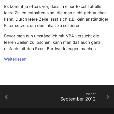
Hilfreiche GPG-Befehle
OpenWrt – Let's Encrypt
i
Es kommt ja öfters vor, dass in einer Excel Tabelle
zur Verwaltung von
Nitrokey
Linux
leere Zeilen enthalten sind, die man nicht gebrauchen
Schlüsselpaaren
t
Secure LuCi Access Via
kann. Durch leere Zeile lässt sich z.B. kein anständiger
SSH
OpenWrt
Ansible
i
Filter setzen, um den Inhalt zu sortieren.
OpenPGP-Schlüssel auf
Secure LuCi Access Via SSH
a
den YubiKey exportieren
Pi-hole
OpenWRT
Bevor man nun umständlich mit VBA versucht die
Network Configuration
l
leeren Zeilen zu löschen, kann man das auch ganz
Öffentlichen SSH-
Qubes OS
LaTeX
OpenWrt - Network
einfach mit den Excel Bordwerkzeugen machen.
i
Schlüssel auf Linux-
Configuration
Server übertragen und
Raspberry-Pi
Tools & Apps
s
Weiterlesen
für passwortlose
Statistik And Monitoring
i
Anmeldung nutzen
OpenWrt - Statistik And
Software
Monitoring
e
YubiKey als zweiten
Synology
r
Faktor für den
Stubby
Passwortmanager
OpenWrt – Stubby
Weiter
Tools
t
September 2012
KeePassXC
System Configuration
Windows
Thunderbird OpenPGP
OpenWrt - System