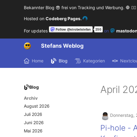
Bekannter Blog 😎 frei von Tracking und Werbung. 🛑 🙅‍♂️
Hosted on
Codeberg Pages.
For updates
on
mastodon
Stefans Weblog
Home
Blog
Kategorien
Nextclo
April 20
Blog
Archiv
August 2026
Juli 2026
Donnerstag, 2
Juni 2026
Pi-hole - 
Mai 2026