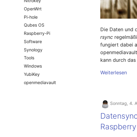
Nitrokey
OpenWrt
Pi-hole
Qubes OS
Die Daten und d
Raspberry-Pi
rsync
regelmäßi
Software
fungiert dabei 
Synology
openmediavault 
Tools
kann durch das
Windows
Weiterlesen
YubiKey
openmediavault
Sonntag, 4. A
Datensync
Raspberry