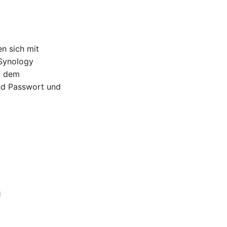
n sich mit
 Synology
uf dem
und Passwort und
n