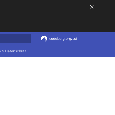
codeberg.org/sst
nitialisiert
 & Datenschutz