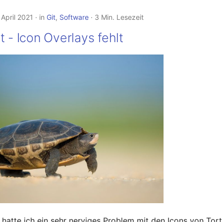
 April 2021
in
Git
,
Software
3 Min. Lesezeit
t - Icon Overlays fehlt
t hatte ich ein sehr nerviges Problem mit den Icons von Tor