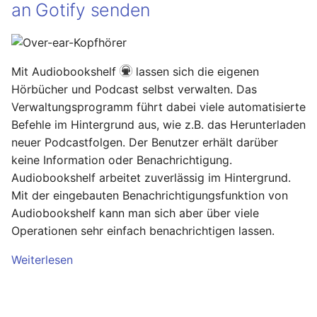
Hilfreiche GPG-Befehle
OpenWrt – Let's Encrypt
an Gotify senden
i
zur Verwaltung von
Nitrokey
Linux
Schlüsselpaaren
t
Secure LuCi Access Via
SSH
OpenWrt
Ansible
i
OpenPGP-Schlüssel auf
Mit Audiobookshelf
lassen sich die eigenen
Secure LuCi Access Via SSH
a
den YubiKey exportieren
Hörbücher und Podcast selbst verwalten. Das
Pi-hole
OpenWRT
Network Configuration
Verwaltungsprogramm führt dabei viele automatisierte
l
Öffentlichen SSH-
Befehle im Hintergrund aus, wie z.B. das Herunterladen
Qubes OS
LaTeX
OpenWrt - Network
i
Schlüssel auf Linux-
neuer Podcastfolgen. Der Benutzer erhält darüber
Configuration
Server übertragen und
keine Information oder Benachrichtigung.
Raspberry-Pi
Tools & Apps
s
für passwortlose
Statistik And Monitoring
Audiobookshelf arbeitet zuverlässig im Hintergrund.
i
Anmeldung nutzen
OpenWrt - Statistik And
Software
Mit der eingebauten Benachrichtigungsfunktion von
Monitoring
Audiobookshelf kann man sich aber über viele
e
YubiKey als zweiten
Synology
Operationen sehr einfach benachrichtigen lassen.
r
Faktor für den
Stubby
Passwortmanager
Weiterlesen
OpenWrt – Stubby
Tools
t
KeePassXC
System Configuration
Windows
Thunderbird OpenPGP
OpenWrt - System