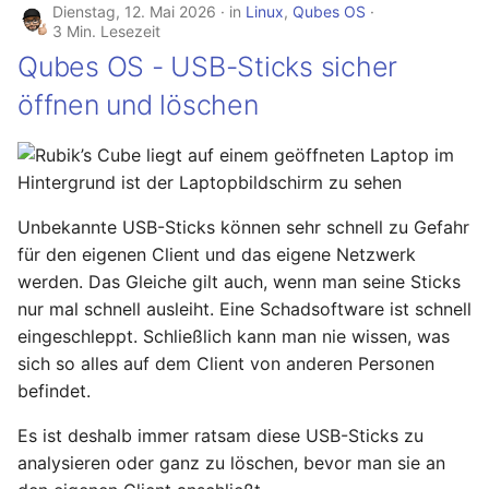
Dienstag, 12. Mai 2026
in
Linux
,
Qubes OS
Ready - E-Mails
Configuration
YubiKey
3 Min. Lesezeit
verschlüsseln und
Qubes OS - USB-Sticks sicher
signieren
AVM FRITZ!Box 4040 -
openmediavault
Upgrade
öffnen und löschen
AVM FRITZ!Box 4040 -
Upgrade
USB Storage Device
Unbekannte USB-Sticks können sehr schnell zu Gefahr
USB Storage Device
für den eigenen Client und das eigene Netzwerk
werden. Das Gleiche gilt auch, wenn man seine Sticks
WireGuard Peer
nur mal schnell ausleiht. Eine Schadsoftware ist schnell
Configuration
eingeschleppt. Schließlich kann man nie wissen, was
OpenWrt - WireGuard Peer
sich so alles auf dem Client von anderen Personen
Configuration
befindet.
WireGuard VPN
Es ist deshalb immer ratsam diese USB-Sticks zu
OpenWrt - WireGuard VPN
analysieren oder ganz zu löschen, bevor man sie an