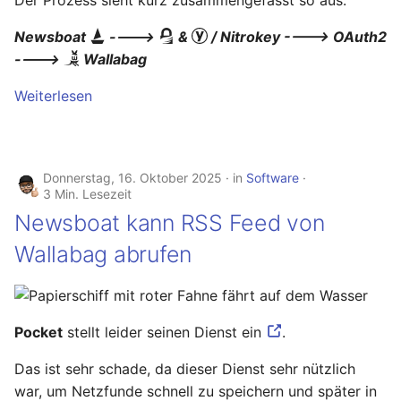
Der Prozess sieht kurz zusammengefasst so aus:
Ready - E-Mails
Configuration
YubiKey
verschlüsseln und
Newsboat
---->
&
/ Nitrokey ----> OAuth2
signieren
---->
AVM FRITZ!Box 4040 -
Wallabag
openmediavault
Upgrade
Weiterlesen
AVM FRITZ!Box 4040 -
Upgrade
USB Storage Device
Donnerstag, 16. Oktober 2025
in
Software
USB Storage Device
3 Min. Lesezeit
Newsboat kann RSS Feed von
WireGuard Peer
Wallabag abrufen
Configuration
OpenWrt - WireGuard Peer
Configuration
Pocket
stellt leider seinen Dienst ein
.
WireGuard VPN
OpenWrt - WireGuard VPN
Das ist sehr schade, da dieser Dienst sehr nützlich
war, um Netzfunde schnell zu speichern und später in