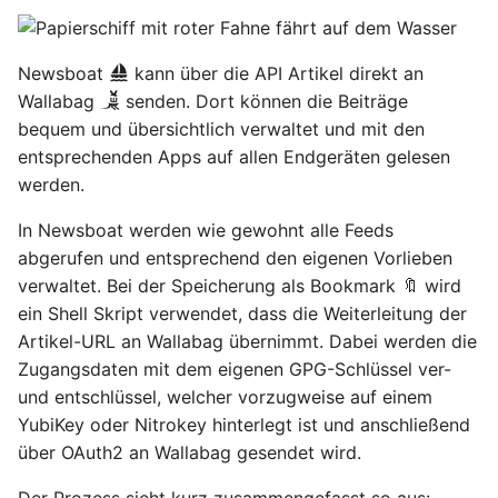
Hilfreiche GPG-Befehle
OpenWrt – Let's Encrypt
i
zur Verwaltung von
Nitrokey
Linux
Schlüsselpaaren
t
Secure LuCi Access Via
Newsboat
kann über die API Artikel direkt an
SSH
OpenWrt
Ansible
i
Wallabag
senden. Dort können die Beiträge
OpenPGP-Schlüssel auf
Secure LuCi Access Via SSH
bequem und übersichtlich verwaltet und mit den
a
den YubiKey exportieren
Pi-hole
OpenWRT
entsprechenden Apps auf allen Endgeräten gelesen
Network Configuration
l
werden.
Öffentlichen SSH-
Qubes OS
LaTeX
OpenWrt - Network
i
Schlüssel auf Linux-
Configuration
In Newsboat werden wie gewohnt alle Feeds
Server übertragen und
Raspberry-Pi
Tools & Apps
s
abgerufen und entsprechend den eigenen Vorlieben
für passwortlose
Statistik And Monitoring
verwaltet. Bei der Speicherung als Bookmark 🔖 wird
i
Anmeldung nutzen
OpenWrt - Statistik And
Software
ein Shell Skript verwendet, dass die Weiterleitung der
Monitoring
e
Artikel-URL an Wallabag übernimmt. Dabei werden die
YubiKey als zweiten
Synology
Zugangsdaten mit dem eigenen GPG-Schlüssel ver-
r
Faktor für den
Stubby
und entschlüssel, welcher vorzugweise auf einem
Passwortmanager
OpenWrt – Stubby
Tools
t
YubiKey oder Nitrokey hinterlegt ist und anschließend
KeePassXC
über OAuth2 an Wallabag gesendet wird.
System Configuration
Windows
Thunderbird OpenPGP
OpenWrt - System