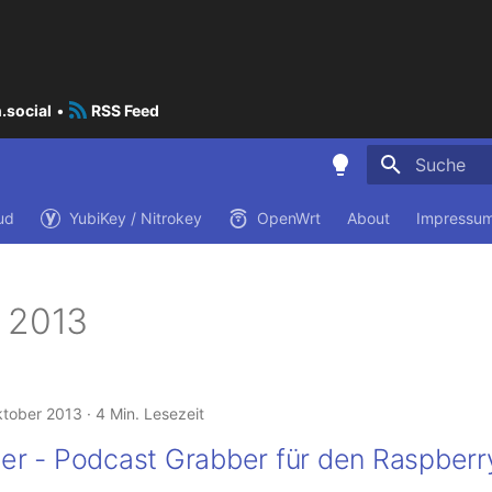
.social
•
RSS Feed
Suche wird i
ud
YubiKey / Nitrokey
OpenWrt
About
Impressum
 2013
ktober 2013
4 Min. Lesezeit
r - Podcast Grabber für den Raspberry