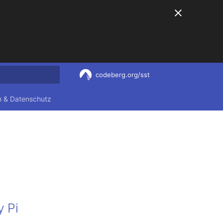
codeberg.org/sst
nitialisiert
 & Datenschutz
 Pi