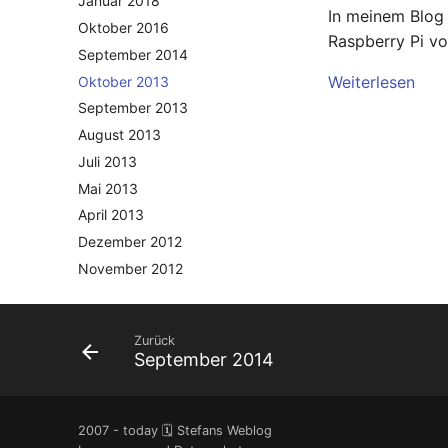
Januar 2018
In meinem Blog
Oktober 2016
Raspberry Pi vo
September 2014
Weiterlesen
Oktober 2013
September 2013
August 2013
Juli 2013
Mai 2013
April 2013
Dezember 2012
November 2012
Oktober 2012
September 2012
Zurück
August 2012
September 2014
Juli 2012
April 2012
Dezember 2010
2007 - today 🗓️ Stefans Weblog