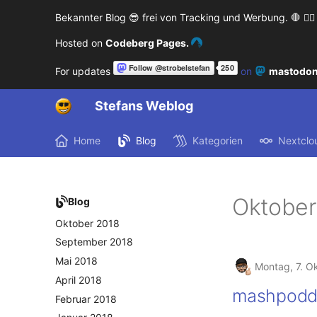
September 2020
Bekannter Blog 😎 frei von Tracking und Werbung. 🛑 🙅‍♂️
August 2020
Hosted on
Codeberg Pages.
Mai 2020
For updates
on
mastodon
April 2020
März 2020
Stefans Weblog
Februar 2020
Dezember 2019
Home
Blog
Kategorien
Nextclo
November 2019
Oktober 2019
August 2019
Oktober
Blog
November 2018
Oktober 2018
September 2018
Mai 2018
Montag, 7. O
April 2018
mashpodde
Februar 2018