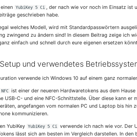
h einen
, der nach wie vor noch im Einsatz ist 
YubiKey 5 Ci
Beiträge geschrieben habe.
egal welches Modell, wird mit Standardpasswörtern ausgelie
g zwingend zu ändern sind! In diesem Beitrag zeige ich wie
anz einfach und schnell durch eure eigenen ersetzen könnt
Setup und verwendetes Betriebssyste
iguration verwende ich Windows 10 auf einem ganz normale
ist einer der neueren Hardwaretokens aus dem Hause
 NFC
ne USB-C- und eine NFC-Schnittstelle. Über diese kann er m
räten, angefangen vom normalen PC und Laptop bis hin 
hone kommunizieren.
gen YubiKey
verwende ich nach wie vor. Der 
YubiKey 5 Ci
okens lässt sich am besten im Vergleich darstellen. In den 