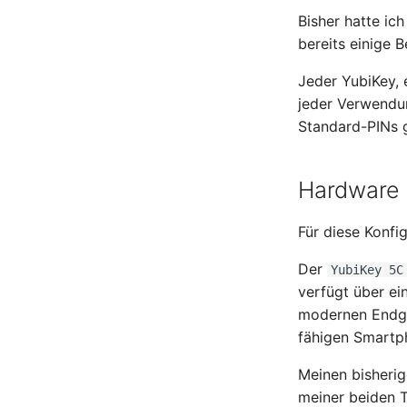
Bisher hatte ic
bereits einige 
Jeder YubiKey, 
jeder Verwendun
Standard-PINs g
Hardware 
Für diese Konf
Der
YubiKey 5C
verfügt über ei
modernen Endge
fähigen Smartp
Meinen bisheri
meiner beiden T