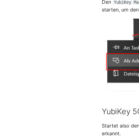
Den
YubiKey Ma
starten, um den
YubiKey 5
Startet also de
erkannt.