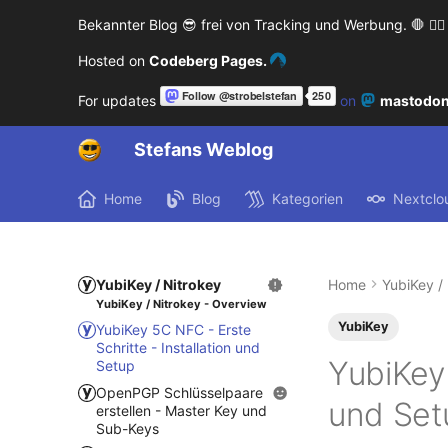
Bekannter Blog 😎 frei von Tracking und Werbung. 🛑 🙅‍♂️
Hosted on
Codeberg Pages.
For updates
on
mastodon
Stefans Weblog
Home
Blog
Kategorien
Nextclo
YubiKey / Nitrokey
Home
YubiKey /
YubiKey / Nitrokey - Overview
YubiKey
YubiKey 5C NFC - Erste
Schritte - Installation und
YubiKey 
Setup
OpenPGP Schlüsselpaare
und Set
erstellen - Master Key und
Sub-Keys