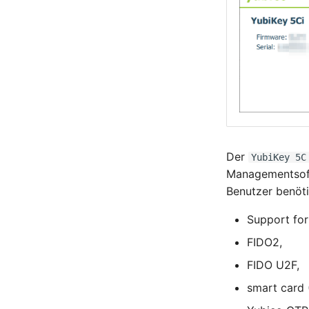
Der
YubiKey 5C
Managementsoft
Benutzer benöti
Support fo
FIDO2,
FIDO U2F,
smart card 