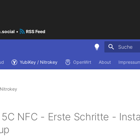
.social
•
RSS Feed
Suche wird i
ud
YubiKey / Nitrokey
OpenWrt
About
Impressum
 Nitrokey
5C NFC - Erste Schritte - Insta
up