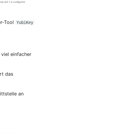
er-Tool
YubiKey
viel einfacher
rt das
ttstelle an