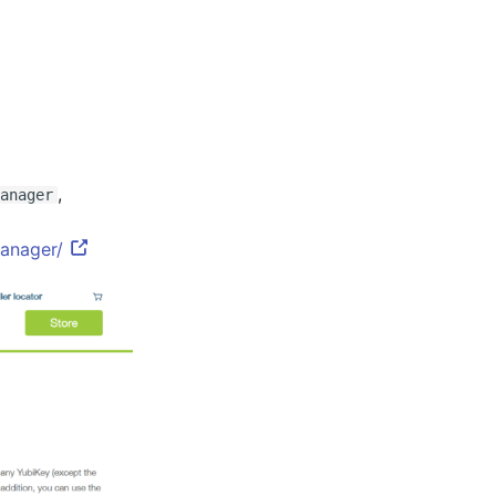
,
anager
manager/