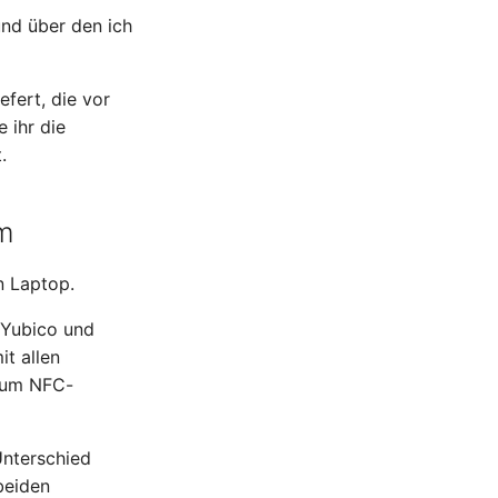
und über den ich
fert, die vor
 ihr die
.
m
n Laptop.
 Yubico und
it allen
zum NFC-
Unterschied
beiden