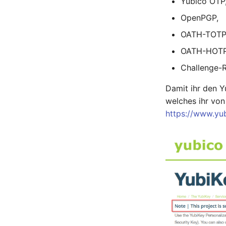
Yubico OTP
OpenPGP,
OATH-TOTP
OATH-HOTP
Challenge-
Damit ihr den Y
welches ihr von
https://www.yu