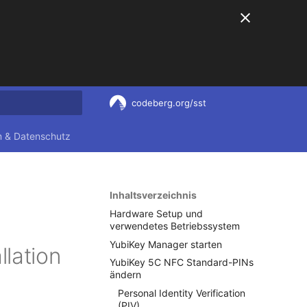
codeberg.org/sst
nitialisiert
 & Datenschutz
Inhaltsverzeichnis
Hardware Setup und
verwendetes Betriebssystem
YubiKey Manager starten
llation
YubiKey 5C NFC Standard-PINs
ändern
Personal Identity Verification
(PIV)