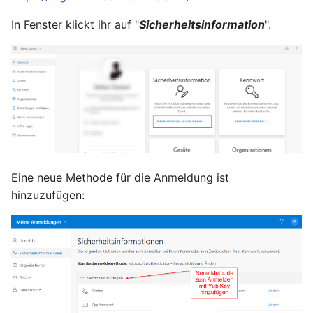
In Fenster klickt ihr auf "
Sicherheitsinformation
".
Mai 2020
April 2020
März 2020
Februar 2020
Dezember 2019
Eine neue Methode für die Anmeldung ist
hinzuzufügen:
November 2019
Oktober 2019
August 2019
November 2018