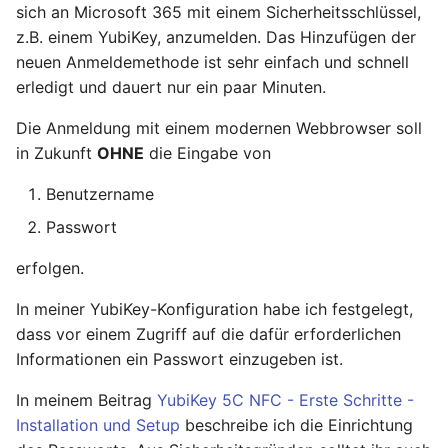
sich an Microsoft 365 mit einem Sicherheitsschlüssel,
Ready - E-Mails
Configuration
Februar 2025
YubiKey
z.B. einem YubiKey, anzumelden. Das Hinzufügen der
verschlüsseln und
neuen Anmeldemethode ist sehr einfach und schnell
signieren
AVM FRITZ!Box 4040 -
Januar 2025
openmediavault
erledigt und dauert nur ein paar Minuten.
Upgrade
AVM FRITZ!Box 4040 -
November 2024
Die Anmeldung mit einem modernen Webbrowser soll
Upgrade
in Zukunft
OHNE
die Eingabe von
Oktober 2024
USB Storage Device
Benutzername
USB Storage Device
Mai 2024
Passwort
WireGuard Peer
erfolgen.
April 2024
Configuration
In meiner YubiKey-Konfiguration habe ich festgelegt,
OpenWrt - WireGuard Peer
Februar 2024
dass vor einem Zugriff auf die dafür erforderlichen
Configuration
Informationen ein Passwort einzugeben ist.
Januar 2024
WireGuard VPN
In meinem Beitrag
YubiKey 5C NFC - Erste Schritte -
OpenWrt - WireGuard VPN
Dezember 2023
Installation und Setup
beschreibe ich die Einrichtung