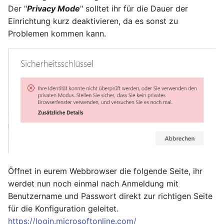
Der "
Privacy Mode
" solltet ihr für die Dauer der
Einrichtung kurz deaktivieren, da es sonst zu
Juni 2021
Problemen kommen kann.
April 2021
März 2021
Februar 2021
Januar 2021
Dezember 2020
November 2020
Öffnet in eurem Webbrowser die folgende Seite, ihr
werdet nun noch einmal nach Anmeldung mit
September 2020
Benutzername und Passwort direkt zur richtigen Seite
für die Konfiguration geleitet.
August 2020
https://login.microsoftonline.com/