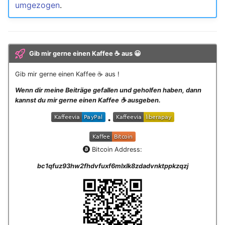
umgezogen
.
Gib mir gerne einen Kaffee ☕ aus 😀
Gib mir gerne einen Kaffee ☕ aus !
Wenn dir meine Beiträge gefallen und geholfen haben, dann
kannst du mir gerne einen Kaffee ☕️ ausgeben.
•
Bitcoin Address:
bc1qfuz93hw2fhdvfuxf6mlxlk8zdadvnktppkzqzj