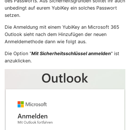
des Passworts. Aus Sicherheitsgründen solltet ihr auch
November 2023
unbedingt auf eurem YubiKey ein solches Passwort
setzen.
Oktober 2023
Die Anmeldung mit einem YubiKey an Microsoft 365
September 2023
Outlook sieht nach dem Hinzufügen der neuen
Anmeldemethode dann wie folgt aus.
August 2023
Die Option "
Mit Sicherheitsschlüssel anmelden
" ist
anzuklicken.
Juli 2023
Mai 2023
April 2023
März 2023
Februar 2023