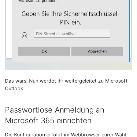
April 2022
März 2022
Februar 2022
Januar 2022
Dezember 2021
November 2021
Das wars! Nun werdet ihr weitergeleitet zu Microsoft
Outlook.
Oktober 2021
September 2021
Passwortlose Anmeldung an
Microsoft 365 einrichten
August 2021
Die Konfiguration erfolgt im Webbrowser eurer Wahl.
Juli 2021