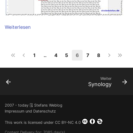
Weiterlesen
1
..
4
5
6
7
8
Weiter
Synology
2007 - today 🗓️ Stefans Weblog
Impressum und Datenschutz
This work is licensed under
CC BY-NC 4.0
Content Delivery for: 7085 day(s)