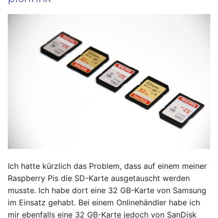
April 2022
März 2022
Februar 2022
Januar 2022
Dezember 2021
November 2021
Oktober 2021
Ich hatte kürzlich das Problem, dass auf einem meiner
September 2021
Raspberry Pis die SD-Karte ausgetauscht werden
musste. Ich habe dort eine 32 GB-Karte von Samsung
August 2021
im Einsatz gehabt. Bei einem Onlinehändler habe ich
mir ebenfalls eine 32 GB-Karte jedoch von SanDisk
Juli 2021