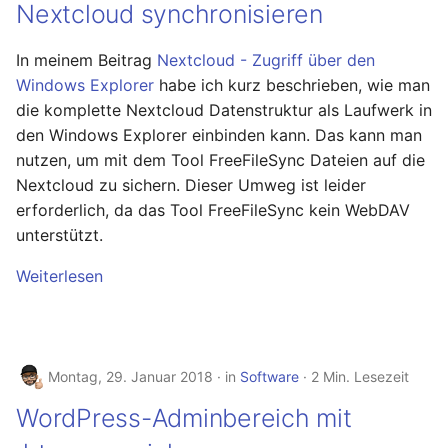
Nextcloud synchronisieren
Oktober 2018
In meinem Beitrag
Nextcloud - Zugriff über den
September 2018
Windows Explorer
habe ich kurz beschrieben, wie man
die komplette Nextcloud Datenstruktur als Laufwerk in
Mai 2018
den Windows Explorer einbinden kann. Das kann man
nutzen, um mit dem Tool FreeFileSync Dateien auf die
April 2018
Nextcloud zu sichern. Dieser Umweg ist leider
erforderlich, da das Tool FreeFileSync kein WebDAV
Februar 2018
unterstützt.
Januar 2018
Weiterlesen
Oktober 2016
September 2014
Montag, 29. Januar 2018
in
Software
2 Min. Lesezeit
WordPress-Adminbereich mit
Oktober 2013