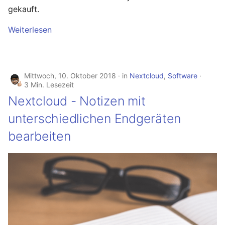
gekauft.
Juni 2021
Weiterlesen
April 2021
März 2021
Mittwoch, 10. Oktober 2018
in
Nextcloud
,
Software
3 Min. Lesezeit
Februar 2021
Nextcloud - Notizen mit
unterschiedlichen Endgeräten
Januar 2021
bearbeiten
Dezember 2020
November 2020
September 2020
August 2020