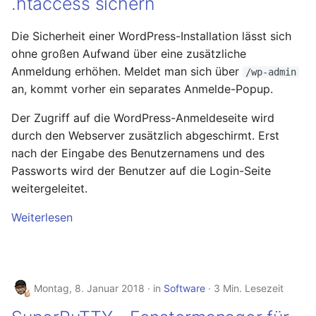
.htaccess sichern
September 2013
Die Sicherheit einer WordPress-Installation lässt sich
August 2013
ohne großen Aufwand über eine zusätzliche
Anmeldung erhöhen. Meldet man sich über
/wp-admin
Juli 2013
an, kommt vorher ein separates Anmelde-Popup.
Der Zugriff auf die WordPress-Anmeldeseite wird
Mai 2013
durch den Webserver zusätzlich abgeschirmt. Erst
nach der Eingabe des Benutzernamens und des
April 2013
Passworts wird der Benutzer auf die Login-Seite
weitergeleitet.
Dezember 2012
Weiterlesen
November 2012
Oktober 2012
Montag, 8. Januar 2018
in
Software
3 Min. Lesezeit
September 2012