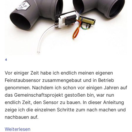
Ready - E-Mails
Configuration
Februar 2025
verschlüsseln und
signieren
AVM FRITZ!Box 4040 -
Januar 2025
Upgrade
AVM FRITZ!Box 4040 -
November 2024
Upgrade
Oktober 2024
USB Storage Device
4
USB Storage Device
Mai 2024
Vor einiger Zeit habe ich endlich meinen eigenen
WireGuard Peer
April 2024
Feinstaubsensor zusammengebaut und in Betrieb
Configuration
genommen. Nachdem ich schon vor einigen Jahren auf
OpenWrt - WireGuard Peer
Februar 2024
das Gemeinschaftsprojekt gestoßen bin, war nun
Configuration
endlich Zeit, den Sensor zu bauen. In dieser Anleitung
Januar 2024
zeige ich die einzelnen Schritte zum nach machen und
WireGuard VPN
nachbauen auf.
OpenWrt - WireGuard VPN
Dezember 2023
Weiterlesen