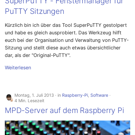
SuperPuTTY - Fenstermanager für
August 2012
PuTTY Sitzungen
Juli 2012
Kürzlich bin ich über das Tool SuperPuTTY gestolpert
und habe es gleich ausprobiert. Das Werkzeug hilft
April 2012
euch bei der Organisation und Verwaltung von PuTTY-
Sitzung und stellt diese auch etwas übersichtlicher
Dezember 2010
dar, als der "Original-PuTTY".
November 2010
Weiterlesen
Oktober 2010
September 2010
Montag, 1. Juli 2013
in
Raspberry-Pi
,
Software
4 Min. Lesezeit
MPD-Server auf dem Raspberry Pi