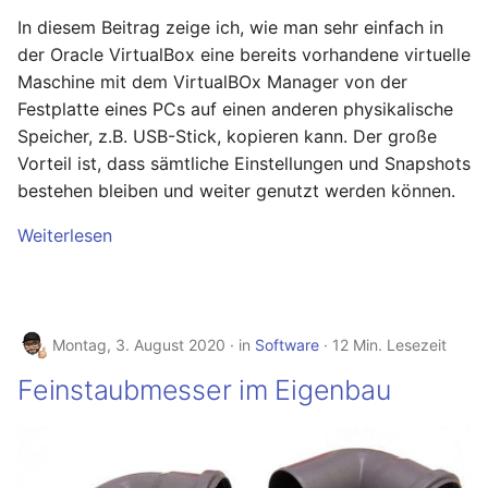
Hilfreiche GPG-Befehle
OpenWrt – Let's Encrypt
i
In diesem Beitrag zeige ich, wie man sehr einfach in
zur Verwaltung von
Januar 2026
Linux
der Oracle VirtualBox eine bereits vorhandene virtuelle
Schlüsselpaaren
t
Secure LuCi Access Via
Maschine mit dem VirtualBOx Manager von der
SSH
November 2025
Ansible
i
Festplatte eines PCs auf einen anderen physikalische
OpenPGP-Schlüssel auf
Secure LuCi Access Via SSH
a
den YubiKey exportieren
Speicher, z.B. USB-Stick, kopieren kann. Der große
Oktober 2025
OpenWRT
Vorteil ist, dass sämtliche Einstellungen und Snapshots
Network Configuration
l
Öffentlichen SSH-
bestehen bleiben und weiter genutzt werden können.
September 2025
LaTeX
OpenWrt - Network
i
Schlüssel auf Linux-
Configuration
Weiterlesen
Server übertragen und
August 2025
Tools & Apps
s
für passwortlose
Statistik And Monitoring
i
Anmeldung nutzen
OpenWrt - Statistik And
Juli 2025
Monitoring
e
YubiKey als zweiten
Montag, 3. August 2020
in
Software
12 Min. Lesezeit
Mai 2025
r
Faktor für den
Stubby
Feinstaubmesser im Eigenbau
Passwortmanager
OpenWrt – Stubby
April 2025
t
KeePassXC
System Configuration
März 2025
Thunderbird OpenPGP
OpenWrt - System