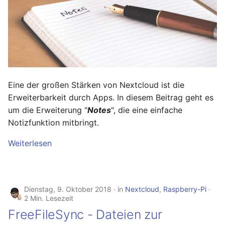
Mai 2020
April 2020
März 2020
Eine der großen Stärken von Nextcloud ist die
Februar 2020
Erweiterbarkeit durch Apps. In diesem Beitrag geht es
um die Erweiterung "
Notes
", die eine einfache
Dezember 2019
Notizfunktion mitbringt.
November 2019
Weiterlesen
Oktober 2019
Dienstag, 9. Oktober 2018
in
Nextcloud
,
Raspberry-Pi
August 2019
2 Min. Lesezeit
FreeFileSync - Dateien zur
November 2018