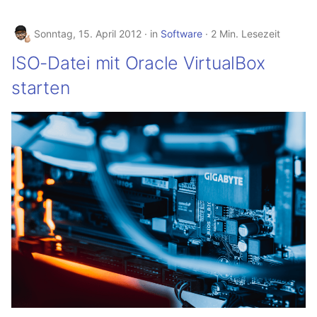
Sonntag, 15. April 2012
in
Software
2 Min. Lesezeit
ISO-Datei mit Oracle VirtualBox
starten