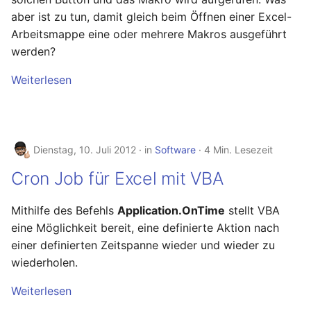
aber ist zu tun, damit gleich beim Öffnen einer Excel-
Oktober 2018
Arbeitsmappe eine oder mehrere Makros ausgeführt
werden?
September 2018
Weiterlesen
Mai 2018
April 2018
Dienstag, 10. Juli 2012
in
Software
4 Min. Lesezeit
Februar 2018
Cron Job für Excel mit VBA
Januar 2018
Mithilfe des Befehls
Application.OnTime
stellt VBA
Oktober 2016
eine Möglichkeit bereit, eine definierte Aktion nach
einer definierten Zeitspanne wieder und wieder zu
September 2014
wiederholen.
Weiterlesen
Oktober 2013