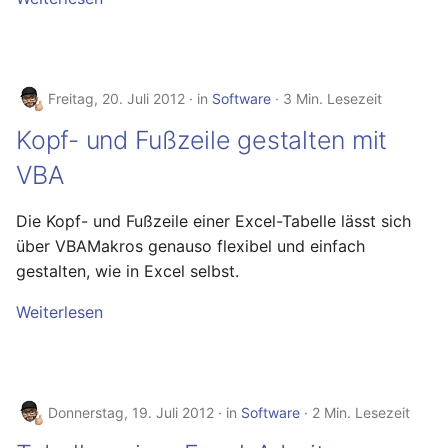
November 2023
Oktober 2023
Freitag, 20. Juli 2012
in
Software
3 Min. Lesezeit
September 2023
Kopf- und Fußzeile gestalten mit
August 2023
VBA
Juli 2023
Die Kopf- und Fußzeile einer Excel-Tabelle lässt sich
über VBAMakros genauso flexibel und einfach
Mai 2023
gestalten, wie in Excel selbst.
April 2023
Weiterlesen
März 2023
Februar 2023
Donnerstag, 19. Juli 2012
in
Software
2 Min. Lesezeit