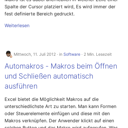
Spalte der Cursor platziert wird, Es wird immer der
Mai 2020
fest definierte Bereich gedruckt.
April 2020
Weiterlesen
März 2020
Februar 2020
Mittwoch, 11. Juli 2012
in
Software
2 Min. Lesezeit
Automakros - Makros beim Öffnen
Dezember 2019
und Schließen automatisch
November 2019
ausführen
Oktober 2019
Excel bietet die Möglichkeit Makros auf die
unterschiedlichste Art zu starten. Man kann Formen
August 2019
oder Steuerelemente einfügen und diese mit den
Makros verknüpfen. Der Anwender klickt auf einen
November 2018
solchen Button und das Makro wird aufgerufen. Was