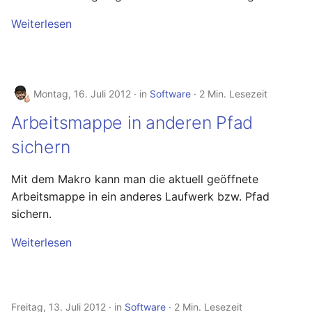
April 2022
Weiterlesen
März 2022
Februar 2022
Montag, 16. Juli 2012
in
Software
2 Min. Lesezeit
Januar 2022
Arbeitsmappe in anderen Pfad
Dezember 2021
sichern
November 2021
Mit dem Makro kann man die aktuell geöffnete
Arbeitsmappe in ein anderes Laufwerk bzw. Pfad
Oktober 2021
sichern.
September 2021
Weiterlesen
August 2021
Freitag, 13. Juli 2012
in
Software
2 Min. Lesezeit
Juli 2021