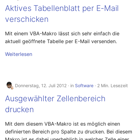
Aktives Tabellenblatt per E-Mail
Juni 2021
verschicken
April 2021
Mit einem VBA-Makro lässt sich sehr einfach die
aktuell geöffnete Tabelle per E-Mail versenden.
März 2021
Weiterlesen
Februar 2021
Januar 2021
Donnerstag, 12. Juli 2012
in
Software
2 Min. Lesezeit
Dezember 2020
Ausgewählter Zellenbereich
November 2020
drucken
September 2020
Mit dem diesem VBA-Makro ist es möglich einen
definierten Bereich pro Spalte zu drucken. Bei diesem
August 2020
Makro ist es dabei unerheblich in welcher Zelle einer