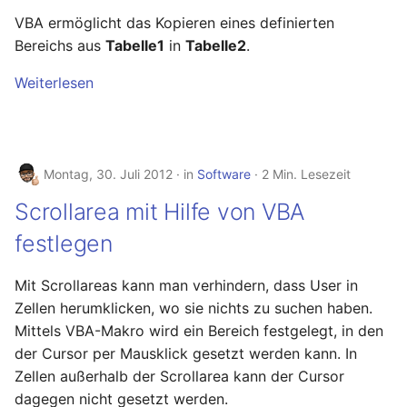
Hilfreiche GPG-Befehle
OpenWrt – Let's Encrypt
i
VBA ermöglicht das Kopieren eines definierten
zur Verwaltung von
Januar 2026
Linux
Bereichs aus
Tabelle1
in
Tabelle2
.
Schlüsselpaaren
t
Secure LuCi Access Via
SSH
November 2025
Ansible
i
Weiterlesen
OpenPGP-Schlüssel auf
Secure LuCi Access Via SSH
a
den YubiKey exportieren
Oktober 2025
OpenWRT
Network Configuration
l
Öffentlichen SSH-
September 2025
LaTeX
OpenWrt - Network
Montag, 30. Juli 2012
in
Software
2 Min. Lesezeit
i
Schlüssel auf Linux-
Configuration
Server übertragen und
August 2025
Tools & Apps
Scrollarea mit Hilfe von VBA
s
für passwortlose
Statistik And Monitoring
festlegen
i
Anmeldung nutzen
OpenWrt - Statistik And
Juli 2025
Monitoring
e
Mit Scrollareas kann man verhindern, dass User in
YubiKey als zweiten
Mai 2025
Zellen herumklicken, wo sie nichts zu suchen haben.
r
Faktor für den
Stubby
Mittels VBA-Makro wird ein Bereich festgelegt, in den
Passwortmanager
OpenWrt – Stubby
April 2025
t
der Cursor per Mausklick gesetzt werden kann. In
KeePassXC
Zellen außerhalb der Scrollarea kann der Cursor
System Configuration
März 2025
dagegen nicht gesetzt werden.
Thunderbird OpenPGP
OpenWrt - System