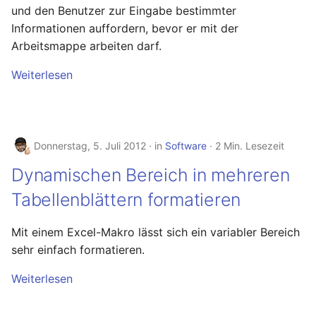
und den Benutzer zur Eingabe bestimmter
August 2012
Informationen auffordern, bevor er mit der
Arbeitsmappe arbeiten darf.
Juli 2012
Weiterlesen
April 2012
Dezember 2010
Donnerstag, 5. Juli 2012
in
Software
2 Min. Lesezeit
November 2010
Dynamischen Bereich in mehreren
Oktober 2010
Tabellenblättern formatieren
September 2010
Mit einem Excel-Makro lässt sich ein variabler Bereich
sehr einfach formatieren.
Weiterlesen