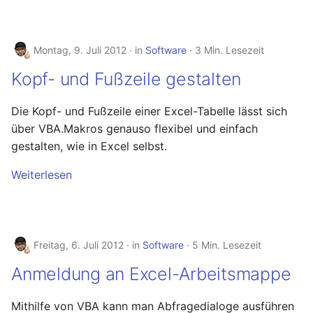
September 2013
August 2013
Montag, 9. Juli 2012
in
Software
3 Min. Lesezeit
Kopf- und Fußzeile gestalten
Juli 2013
Die Kopf- und Fußzeile einer Excel-Tabelle lässt sich
Mai 2013
über VBA.Makros genauso flexibel und einfach
gestalten, wie in Excel selbst.
April 2013
Weiterlesen
Dezember 2012
November 2012
Freitag, 6. Juli 2012
in
Software
5 Min. Lesezeit
Oktober 2012
Anmeldung an Excel-Arbeitsmappe
September 2012
Mithilfe von VBA kann man Abfragedialoge ausführen