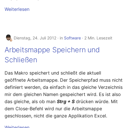
Ready - E-Mails
Configuration
Februar 2025
Weiterlesen
verschlüsseln und
signieren
AVM FRITZ!Box 4040 -
Januar 2025
Upgrade
AVM FRITZ!Box 4040 -
November 2024
Dienstag, 24. Juli 2012
in
Software
2 Min. Lesezeit
Upgrade
Arbeitsmappe Speichern und
Oktober 2024
USB Storage Device
Schließen
USB Storage Device
Mai 2024
Das Makro speichert und schließt die aktuell
WireGuard Peer
April 2024
geöffnete Arbeitsmappe. Der Speicherpfad muss nicht
Configuration
definiert werden, da einfach in das gleiche Verzeichnis
OpenWrt - WireGuard Peer
Februar 2024
mir dem gleichen Namen gespeichert wird. Es ist also
Configuration
das gleiche, als ob man
Strg + S
drücken würde. Mit
Januar 2024
dem Close-Befehl wird nur die Arbeitsmappe
WireGuard VPN
geschlossen, nicht die ganze Applikation Excel.
OpenWrt - WireGuard VPN
Dezember 2023
Weiterlesen