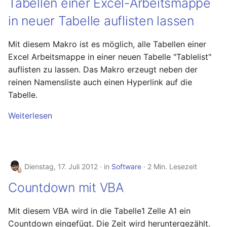
Tabellen einer Excel-Arbeitsmappe
Januar 2023
in neuer Tabelle auflisten lassen
Dezember 2022
Mit diesem Makro ist es möglich, alle Tabellen einer
November 2022
Excel Arbeitsmappe in einer neuen Tabelle "Tablelist"
auflisten zu lassen. Das Makro erzeugt neben der
Oktober 2022
reinen Namensliste auch einen Hyperlink auf die
Tabelle.
September 2022
Weiterlesen
August 2022
Juli 2022
Dienstag, 17. Juli 2012
in
Software
2 Min. Lesezeit
Juni 2022
Countdown mit VBA
Mai 2022
Mit diesem VBA wird in die Tabelle1 Zelle A1 ein
Countdown eingefügt. Die Zeit wird heruntergezählt.