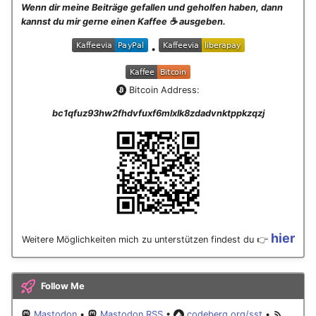
Wenn dir meine Beiträge gefallen und geholfen haben, dann
kannst du mir gerne einen Kaffee ☕️ ausgeben.
•
Bitcoin Address:
bc1qfuz93hw2fhdvfuxf6mlxlk8zdadvnktppkzqzj
hier
Weitere Möglichkeiten mich zu unterstützen findest du 👉
Follow Me
Mastodon
•
Mastodon RSS
•
codeberg.org/sst
•