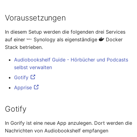
November 2023
Voraussetzungen
Oktober 2023
In diesem Setup werden die folgenden drei Services
September 2023
auf einer
Synology als eigenständige
Docker
Stack betrieben.
August 2023
Audiobookshelf Guide - Hörbücher und Podcasts
Juli 2023
selbst verwalten
Gotify
Mai 2023
Apprise
April 2023
Gotify
März 2023
In Gorify ist eine neue App anzulegen. Dort werden die
Februar 2023
Nachrichten von Audiobookshelf empfangen