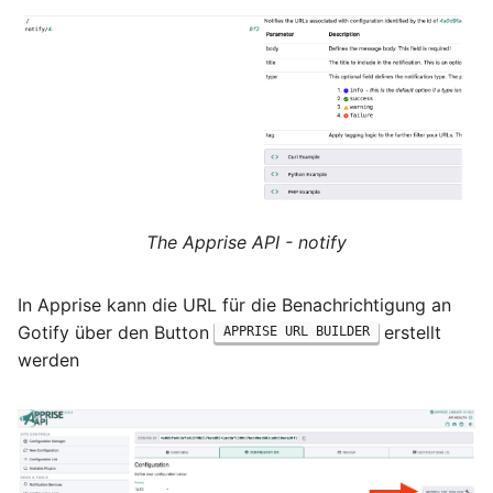
Mai 2020
April 2020
März 2020
Februar 2020
The Apprise API - notify
Dezember 2019
In Apprise kann die URL für die Benachrichtigung an
November 2019
Gotify über den Button
erstellt
APPRISE URL BUILDER
werden
Oktober 2019
August 2019
November 2018