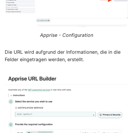
Oktober 2018
September 2018
Apprise - Configuration
Mai 2018
Die URL wird aufgrund der Informationen, die in die
April 2018
Felder eingetragen werden, erstellt.
Februar 2018
Januar 2018
Oktober 2016
September 2014
Oktober 2013