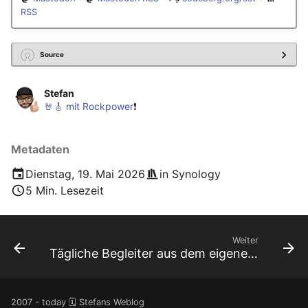
RSS
Source
Stefan
🤘🎸 mit Rockpower
❗️
Metadaten
Dienstag, 19. Mai 2026
in
Synology
5 Min. Lesezeit
Weiter
Tägliche Begleiter aus dem eigenen Homelab
2007 - today 🗓️ Stefans Weblog