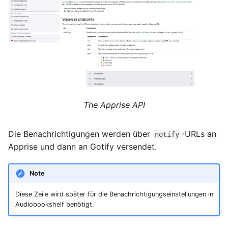
Juni 2021
April 2021
März 2021
Februar 2021
The Apprise API
Januar 2021
Die Benachrichtigungen werden über
-URLs an
notify
Apprise und dann an Gotify versendet.
Dezember 2020
November 2020
Note
Diese Zeile wird später für die Benachrichtigungseinstellungen in
September 2020
Audiobookshelf benötigt.
August 2020