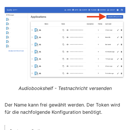
Januar 2023
Dezember 2022
November 2022
Oktober 2022
September 2022
August 2022
Audiobookshelf - Testnachricht versenden
Juli 2022
Juni 2022
Der Name kann frei gewählt werden. Der Token wird
für die nachfolgende Konfiguration benötigt.
Mai 2022