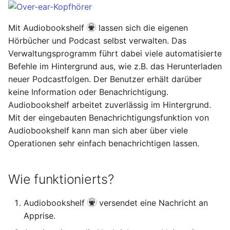
Hilfreiche GPG-Befehle
OpenWrt – Let's Encrypt
i
zur Verwaltung von
Januar 2026
Nitrokey
Linux
Schlüsselpaaren
t
Secure LuCi Access Via
Mit Audiobookshelf
lassen sich die eigenen
SSH
Hörbücher und Podcast selbst verwalten. Das
November 2025
OpenWrt
Ansible
i
OpenPGP-Schlüssel auf
Verwaltungsprogramm führt dabei viele automatisierte
Secure LuCi Access Via SSH
a
den YubiKey exportieren
Oktober 2025
Pi-hole
Befehle im Hintergrund aus, wie z.B. das Herunterladen
OpenWRT
Network Configuration
neuer Podcastfolgen. Der Benutzer erhält darüber
l
Öffentlichen SSH-
September 2025
Qubes OS
LaTeX
OpenWrt - Network
keine Information oder Benachrichtigung.
i
Schlüssel auf Linux-
Configuration
Audiobookshelf arbeitet zuverlässig im Hintergrund.
Server übertragen und
August 2025
Raspberry-Pi
Tools & Apps
Mit der eingebauten Benachrichtigungsfunktion von
s
für passwortlose
Statistik And Monitoring
Audiobookshelf kann man sich aber über viele
i
Anmeldung nutzen
OpenWrt - Statistik And
Juli 2025
Software
Operationen sehr einfach benachrichtigen lassen.
Monitoring
e
YubiKey als zweiten
Mai 2025
Synology
r
Faktor für den
Wie funktionierts?
Stubby
Passwortmanager
OpenWrt – Stubby
April 2025
Tools
t
KeePassXC
Audiobookshelf
versendet eine Nachricht an
System Configuration
Apprise.
März 2025
Windows
Thunderbird OpenPGP
OpenWrt - System