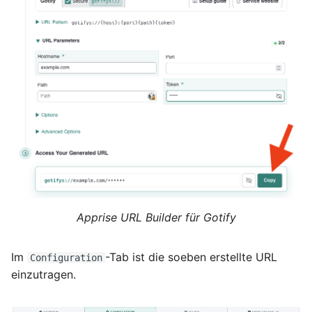
September 2013
August 2013
Juli 2013
Mai 2013
April 2013
Dezember 2012
Apprise URL Builder für Gotify
November 2012
Oktober 2012
Im
-Tab ist die soeben erstellte URL
Configuration
einzutragen.
September 2012