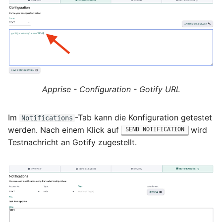
August 2012
Juli 2012
April 2012
Dezember 2010
Apprise - Configuration - Gotify URL
November 2010
Im
-Tab kann die Konfiguration getestet
Notifications
werden. Nach einem Klick auf
wird
Oktober 2010
SEND NOTIFICATION
Testnachricht an Gotify zugestellt.
September 2010