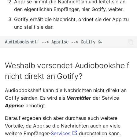
Apprise nimmt die Nachricht an und leitet sie an
Ready - E-Mails
Configuration
Februar 2025
YubiKey
den eigentlichen Empfänger, hier Gotify, weiter.
verschlüsseln und
signieren
Gotify erhält die Nachricht, ordnet sie der App zu
AVM FRITZ!Box 4040 -
Januar 2025
openmediavault
und stellt sie dar.
Upgrade
AVM FRITZ!Box 4040 -
November 2024
Audiobookshelf
-->
Apprise
-->
Gotify
Upgrade
Oktober 2024
USB Storage Device
Weshalb versendet Audiobookshelf
USB Storage Device
Mai 2024
nicht direkt an Gotify?
WireGuard Peer
April 2024
Configuration
Audiobookshelf kann die Nachrichten nicht direkt an
OpenWrt - WireGuard Peer
Februar 2024
Gotify senden. Es wird als
Vermittler
der Service
Configuration
Apprise
benötigt.
Januar 2024
WireGuard VPN
Darauf ergeben sich aber durchaus auch weitere
OpenWrt - WireGuard VPN
Vorteile, da Apprise die Nachrichten auch an viele
Dezember 2023
weitere Empfänger-
Services
durchstellen kann.