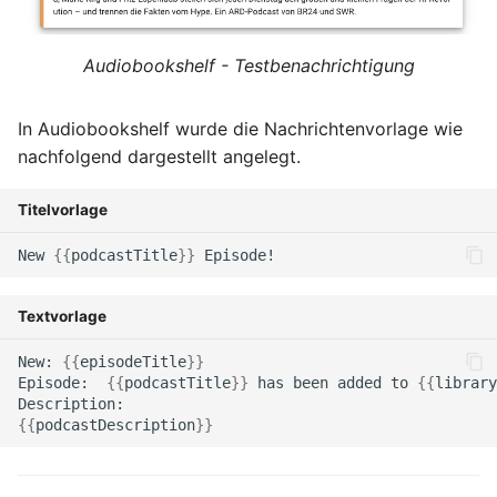
Audiobookshelf - Testbenachrichtigung
In Audiobookshelf wurde die Nachrichtenvorlage wie
nachfolgend dargestellt angelegt.
Titelvorlage
New
{{
podcastTitle
}}
Textvorlage
New:
{{
episodeTitle
}}
Episode:
{{
podcastTitle
}}
has
been
added
to
{{
library
Description:
{{
podcastDescription
}}