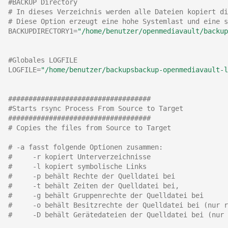
#BACKUP Directory
# In dieses Verzeichnis werden alle Dateien kopiert di
Oktober 2018
# Diese Option erzeugt eine hohe Systemlast und eine s
BACKUPDIRECTORY1
=
"/home/benutzer/openmediavault/backup
September 2018
#Globales LOGFILE
Mai 2018
LOGFILE
=
"/home/benutzer/backupsbackup-openmediavault-l
April 2018
###################################
#Starts rsync Process From Source to Target
Februar 2018
###################################
# Copies the files from Source to Target
Januar 2018
# -a fasst folgende Optionen zusammen:
#     -r kopiert Unterverzeichnisse
Oktober 2016
#     -l kopiert symbolische Links
#     -p behält Rechte der Quelldatei bei
#     -t behält Zeiten der Quelldatei bei,
September 2014
#     -g behält Gruppenrechte der Quelldatei bei
#     -o behält Besitzrechte der Quelldatei bei (nur r
Oktober 2013
#     -D behält Gerätedateien der Quelldatei bei (nur 