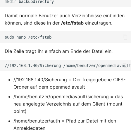
mkdir
Januar 2023
Damit normale Benutzer auch Verzeichnisse einbinden
Dezember 2022
können, sind diese in der
/etc/fstab
einzutragen.
November 2022
sudo
nano
Oktober 2022
Die Zeile tragt ihr einfach am Ende der Datei ein.
September 2022
//192.168.1.40/Sicherung
/home/benutzer/openmediavault
August 2022
//192.168.1.40/Sicherung = Der freigegebene CIFS-
Ordner auf dem openmediavault
Juli 2022
/home/benutzer/openmediavault/sicherung = das
Juni 2022
neu angelegte Verzeichnis auf dem Client (mount
point)
Mai 2022
/home/benutzer/auth = Pfad zur Datei mit den
Anmeldedaten