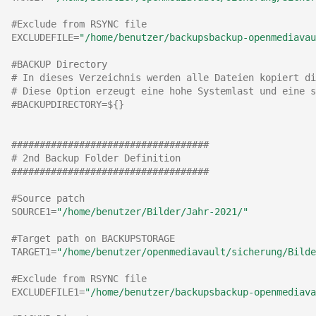
#Exclude from RSYNC file
Mai 2020
EXCLUDEFILE
=
"/home/benutzer/backupsbackup-openmediavau
April 2020
#BACKUP Directory
# In dieses Verzeichnis werden alle Dateien kopiert di
# Diese Option erzeugt eine hohe Systemlast und eine s
März 2020
#BACKUPDIRECTORY=${}
Februar 2020
###################################
# 2nd Backup Folder Definition
Dezember 2019
###################################
#Source patch
November 2019
SOURCE1
=
"/home/benutzer/Bilder/Jahr-2021/"
Oktober 2019
#Target path on BACKUPSTORAGE
TARGET1
=
"/home/benutzer/openmediavault/sicherung/Bilde
August 2019
#Exclude from RSYNC file
EXCLUDEFILE1
=
"/home/benutzer/backupsbackup-openmediava
November 2018