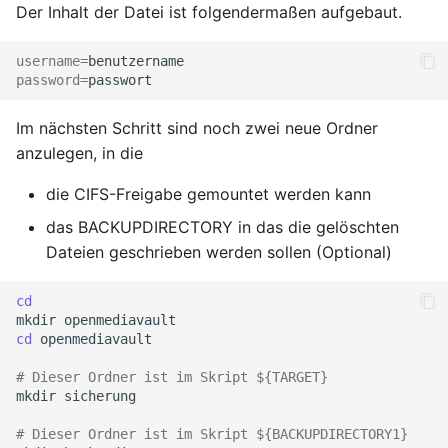
Der Inhalt der Datei ist folgendermaßen aufgebaut.
November 2023
username
=
Oktober 2023
password
=
September 2023
Im nächsten Schritt sind noch zwei neue Ordner
anzulegen, in die
August 2023
die CIFS-Freigabe gemountet werden kann
Juli 2023
das BACKUPDIRECTORY in das die gelöschten
Dateien geschrieben werden sollen (Optional)
Mai 2023
cd
April 2023
mkdir
cd
openmediavault

März 2023
# Dieser Ordner ist im Skript ${TARGET}
mkdir
sicherung

Februar 2023
# Dieser Ordner ist im Skript ${BACKUPDIRECTORY1}