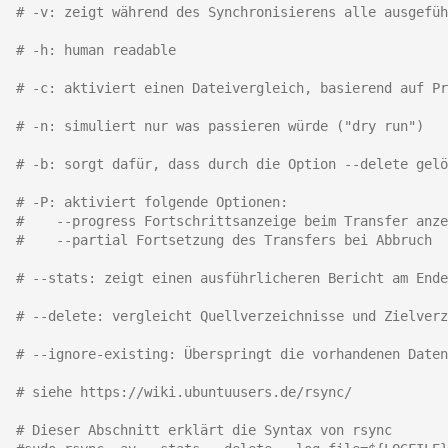
# -v: zeigt während des Synchronisierens alle ausgefüh
September 2013
# -h: human readable
August 2013
# -c: aktiviert einen Dateivergleich, basierend auf Pr
Juli 2013
# -n: simuliert nur was passieren würde ("dry run")
# -b: sorgt dafür, dass durch die Option --delete gelö
Mai 2013
# -P: aktiviert folgende Optionen:
April 2013
#    --progress Fortschrittsanzeige beim Transfer anze
#    --partial Fortsetzung des Transfers bei Abbruch
Dezember 2012
# --stats: zeigt einen ausführlicheren Bericht am Ende
# --delete: vergleicht Quellverzeichnisse und Zielverz
November 2012
# --ignore-existing: Überspringt die vorhandenen Daten
Oktober 2012
# siehe https://wiki.ubuntuusers.de/rsync/
September 2012
# Dieser Abschnitt erklärt die Syntax von rsync