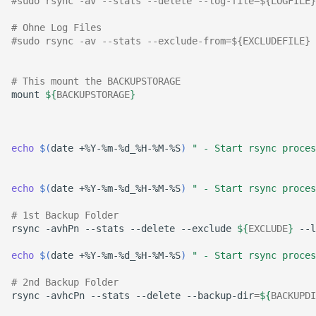
#sudo rsync -av --stats --delete --log-file=${LOGFILE}
August 2012
# Ohne Log Files
#sudo rsync -av --stats --exclude-from=${EXCLUDEFILE} 
Juli 2012
April 2012
# This mount the BACKUPSTORAGE
mount
${
BACKUPSTORAGE
}
Dezember 2010
echo
$(
date
+%Y-%m-%d_%H-%M-%S
)
" - Start rsync proces
November 2010
Oktober 2010
echo
$(
date
+%Y-%m-%d_%H-%M-%S
)
" - Start rsync proces
# 1st Backup Folder
September 2010
rsync
-avhPn
--stats
--delete
--exclude
${
EXCLUDE
}
--l
echo
$(
date
+%Y-%m-%d_%H-%M-%S
)
" - Start rsync proces
# 2nd Backup Folder
rsync
-avhcPn
--stats
--delete
--backup-dir
=
${
BACKUPDI