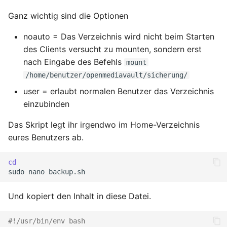
April 2022
Ganz wichtig sind die Optionen
März 2022
noauto = Das Verzeichnis wird nicht beim Starten
des Clients versucht zu mounten, sondern erst
Februar 2022
nach Eingabe des Befehls
mount
Januar 2022
/home/benutzer/openmediavault/sicherung/
user = erlaubt normalen Benutzer das Verzeichnis
Dezember 2021
einzubinden
Das Skript legt ihr irgendwo im Home-Verzeichnis
November 2021
eures Benutzers ab.
Oktober 2021
cd
sudo
nano
September 2021
Und kopiert den Inhalt in diese Datei.
August 2021
#!/usr/bin/env bash
Juli 2021