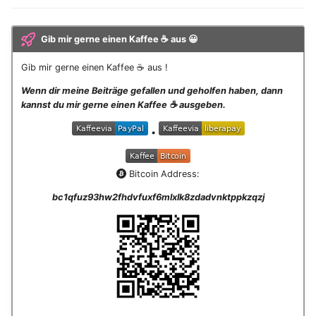
Gib mir gerne einen Kaffee ☕ aus 😀
Gib mir gerne einen Kaffee ☕ aus !
Wenn dir meine Beiträge gefallen und geholfen haben, dann
kannst du mir gerne einen Kaffee ☕️ ausgeben.
•
Bitcoin Address:
bc1qfuz93hw2fhdvfuxf6mlxlk8zdadvnktppkzqzj