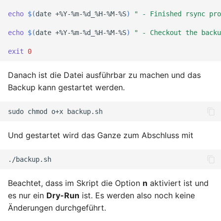
echo
$(
date
+%Y-%m-%d_%H-%M-%S
)
" - Finished rsync pro
echo
$(
date
+%Y-%m-%d_%H-%M-%S
)
" - Checkout the backu
exit
0
Danach ist die Datei ausführbar zu machen und das
Backup kann gestartet werden.
sudo
chmod
o+x
Und gestartet wird das Ganze zum Abschluss mit
Beachtet, dass im Skript die Option
n
aktiviert ist und
es nur ein
Dry-Run
ist. Es werden also noch keine
Änderungen durchgeführt.