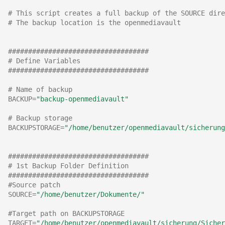
# This script creates a full backup of the SOURCE dire
Juni 2021
# The backup location is the openmediavault
April 2021
###################################
# Define Variables
###################################
März 2021
# Name of backup
Februar 2021
BACKUP
=
"backup-openmediavault"
# Backup storage
Januar 2021
BACKUPSTORAGE
=
"/home/benutzer/openmediavault/sicherung
Dezember 2020
###################################
# 1st Backup Folder Definition
November 2020
###################################
#Source patch
September 2020
SOURCE
=
"/home/benutzer/Dokumente/"
#Target path on BACKUPSTORAGE
August 2020
TARGET
=
"/home/benutzer/openmediavault/sicherung/Siche