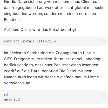
Für die Datensicherung von meinem Linux Client soll
Ready - E-Mails
Configuration
Februar 2025
YubiKey
das freigegebene Laufwerk aber nicht global mit
sudo
verschlüsseln und
eingebunden werden, sondern mit einem normalen
signieren
AVM FRITZ!Box 4040 -
Januar 2025
openmediavault
Benutzer.
Upgrade
AVM FRITZ!Box 4040 -
November 2024
Auf dem Client wird das Paket benötigt
Upgrade
Oktober 2024
sudo
apt
install
USB Storage Device
USB Storage Device
Im nächsten Schritt sind die Zugangsdaten für die
Mai 2024
CIFS-Freigabe zu erstellen. Ihr müsst dabei unbedingt
WireGuard Peer
April 2024
berücksichtigen, dass euer Benutzer einen lesenden
Configuration
zugriff auf die Datei benötigt! Die Datei mit dem
OpenWrt - WireGuard Peer
Februar 2024
Namen
auth
legen wir deshalb einfach mal im Home-
Configuration
Verzeichnis an.
Januar 2024
WireGuard VPN
cd
OpenWrt - WireGuard VPN
nano
Dezember 2023