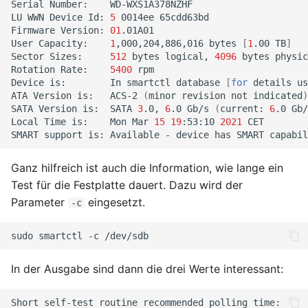
Serial
Number:
WD-WXS1A378NZHF

LU
WWN
Device
Id:
5
0014ee
65cdd63bd

Mai 2020
Firmware
Version:
01
.01A01

User
Capacity:
1
,000,204,886,016
bytes
[
1
.00
TB
]
Sector
Sizes:
512
bytes
logical,
4096
bytes
physic
April 2020
Rotation
Rate:
5400
rpm

Device
is:
In
smartctl
database
[
for
details
us
März 2020
ATA
Version
is:
ACS-2
(
minor
revision
not
indicated
)
SATA
Version
is:
SATA
3
.0,
6
.0
Gb/s
(
current:
6
.0
Gb/
Local
Time
is:
Mon
Mar
15
19
:53:10
2021
CET

Februar 2020
SMART
support
is:
Available
-
device
has
SMART
Dezember 2019
Ganz hilfreich ist auch die Information, wie lange ein
Test für die Festplatte dauert. Dazu wird der
November 2019
Parameter
eingesetzt.
-c
Oktober 2019
sudo
smartctl
-c
August 2019
In der Ausgabe sind dann die drei Werte interessant:
November 2018
Short
self-test
routine
recommended
polling
time: