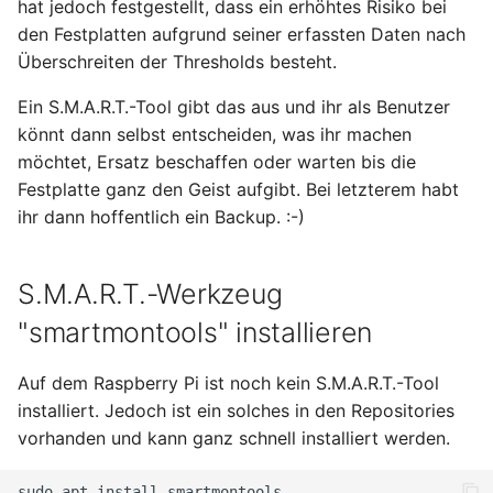
hat jedoch festgestellt, dass ein erhöhtes Risiko bei
Januar 2023
den Festplatten aufgrund seiner erfassten Daten nach
Überschreiten der Thresholds besteht.
Dezember 2022
Ein S.M.A.R.T.-Tool gibt das aus und ihr als Benutzer
November 2022
könnt dann selbst entscheiden, was ihr machen
möchtet, Ersatz beschaffen oder warten bis die
Oktober 2022
Festplatte ganz den Geist aufgibt. Bei letzterem habt
ihr dann hoffentlich ein Backup. :-)
September 2022
August 2022
S.M.A.R.T.-Werkzeug
"smartmontools" installieren
Juli 2022
Auf dem Raspberry Pi ist noch kein S.M.A.R.T.-Tool
Juni 2022
installiert. Jedoch ist ein solches in den Repositories
vorhanden und kann ganz schnell installiert werden.
Mai 2022
sudo
apt
install