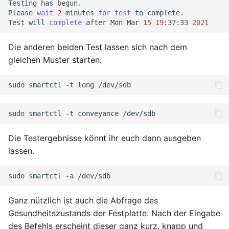
Testing
has
begun.

September 2013
Please
wait
2
minutes
for
test
to
complete.

Test
will
complete
after
Mon
Mar
15
19
:37:33
2021
August 2013
Die anderen beiden Test lassen sich nach dem
gleichen Muster starten:
Juli 2013
sudo
smartctl
-t
long
Mai 2013
April 2013
sudo
smartctl
-t
conveyance
Dezember 2012
Die Testergebnisse könnt ihr euch dann ausgeben
lassen.
November 2012
sudo
smartctl
-a
Oktober 2012
Ganz nützlich ist auch die Abfrage des
September 2012
Gesundheitszustands der Festplatte. Nach der Eingabe
des Befehls erscheint dieser ganz kurz, knapp und