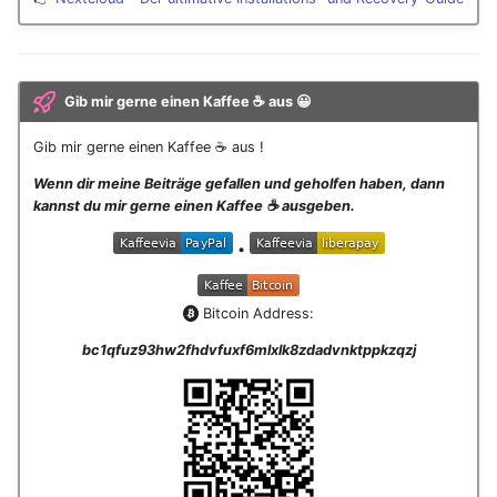
Gib mir gerne einen Kaffee ☕ aus 😀
Gib mir gerne einen Kaffee ☕ aus !
Wenn dir meine Beiträge gefallen und geholfen haben, dann
kannst du mir gerne einen Kaffee ☕️ ausgeben.
•
Bitcoin Address:
bc1qfuz93hw2fhdvfuxf6mlxlk8zdadvnktppkzqzj