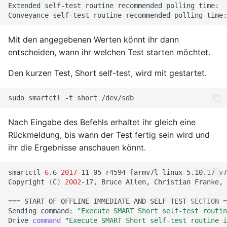
Extended
self-test
routine
recommended
polling
time:
Oktober 2018
Conveyance
self-test
routine
recommended
polling
time:
Mit den angegebenen Werten könnt ihr dann
September 2018
entscheiden, wann ihr welchen Test starten möchtet.
Mai 2018
Den kurzen Test, Short self-test, wird mit gestartet.
April 2018
sudo
smartctl
-t
short
Februar 2018
Nach Eingabe des Befehls erhaltet ihr gleich eine
Rückmeldung, bis wann der Test fertig sein wird und
Januar 2018
ihr die Ergebnisse anschauen könnt.
Oktober 2016
smartctl
6
.6
2017
-11-05
r4594
[
armv7l-linux-5.10.17-v7
Copyright
(
C
)
2002
-17,
Bruce
Allen,
Christian
Franke,
September 2014
===
START
OF
OFFLINE
IMMEDIATE
AND
SELF-TEST
SECTION
=
Sending
command:
"Execute SMART Short self-test routin
Oktober 2013
Drive
command
"Execute SMART Short self-test routine i