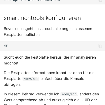
April 2022
März 2022
smartmontools konfigurieren
Februar 2022
Bevor es losgeht, lasst euch alle angeschlossenen
Festplatten auflisten.
Januar 2022
Dezember 2021
Sucht euch die Festplatte heraus, die ihr analysieren
November 2021
möchtet.
Oktober 2021
Die Festplatteninformationen könnt ihr dann für die
Festplatte
einfach über die Konsole
/dev/sdb
September 2021
abfragen.
August 2021
In diesem Beitrag verwende ich
, ändert den
/dev/sdb
Wert entsprechend ab und nutzt gleich die UUID der
Juli 2021