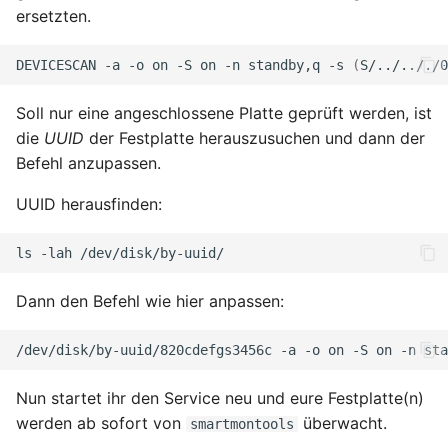
ersetzten.
DEVICESCAN
-a
-o
on
-S
on
-n
standby,q
-s
(
S/../.././0
Soll nur eine angeschlossene Platte geprüft werden, ist
die
UUID
der Festplatte herauszusuchen und dann der
Befehl anzupassen.
UUID herausfinden:
ls
-lah
Dann den Befehl wie hier anpassen:
/dev/disk/by-uuid/820cdefgs3456c
-a
-o
on
-S
on
-n
sta
Nun startet ihr den Service neu und eure Festplatte(n)
werden ab sofort von
überwacht.
smartmontools