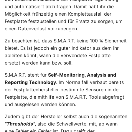
Ready - E-Mails
Configuration
und automatisiert abzufragen. Damit habt ihr die
Februar 2025
YubiKey
verschlüsseln und
Möglichkeit frühzeitig einen Komplettausfall der
signieren
AVM FRITZ!Box 4040 -
Festplatte festzustellen und für Ersatz zu sorgen, um
Januar 2025
openmediavault
Upgrade
einen Datenverlust vorzubeugen.
AVM FRITZ!Box 4040 -
November 2024
Zu beachten ist, dass S.M.A.R.T. keine 100 % Sicherheit
Upgrade
bietet. Es ist jedoch ein guter Indikator aus dem ihr
Oktober 2024
USB Storage Device
ableiten könnt, wann die verwendete Festplatte
ersetzt werden kann bzw. soll.
USB Storage Device
Mai 2024
S.M.A.R.T. steht für
Self-Monitoring, Analysis and
WireGuard Peer
April 2024
Reporting Technology
. Im Normalfall verbaut bereits
Configuration
der Festplattenhersteller bestimmte Sensoren in der
OpenWrt - WireGuard Peer
Februar 2024
Festplatte, die mithilfe von S.M.A.R.T.-Tools abgefragt
Configuration
und ausgelesen werden können.
Januar 2024
WireGuard VPN
Zudem gibt der Hersteller selbst auch die sogenannten
OpenWrt - WireGuard VPN
Dezember 2023
"
Thresholds
"
, also die Schwellwerte, mit, ab wann
eine
Fehler
ein
Fehler
ist. Dazu greift der