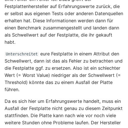
November 2023
Festplattenhersteller auf Erfahrungswerte zurück, die
er selbst aus eigenen Tests oder anderen Datenquellen
Oktober 2023
erhalten hat. Diese Informationen werden dann für
einen Benchmark zusammengestellt und landen dann
September 2023
als Schwellwert auf der Festplatte, die ihr gekauft
habt.
August 2023
eure Festplatte in einem Attribut den
Unterschreitet
Juli 2023
Schwellwert, dann ist das als Fehler zu betrachten und
die Festplatte ggf. zu ersetzen. Also ist ein schlechter
Mai 2023
Wert (= Worst Value) niedriger als der Schwellwert (=
Threshold) könnte das zu einem Ausfall der Platte
April 2023
führen.
Da es sich hier um Erfahrungswerte handelt, muss ein
März 2023
Ausfall der Festplatte nicht genau zu diesem Zeitpunkt
stattfinden. Die Platte kann nach wie vor noch viele
Februar 2023
weitere Stunden ohne Probleme laufen. Der Hersteller