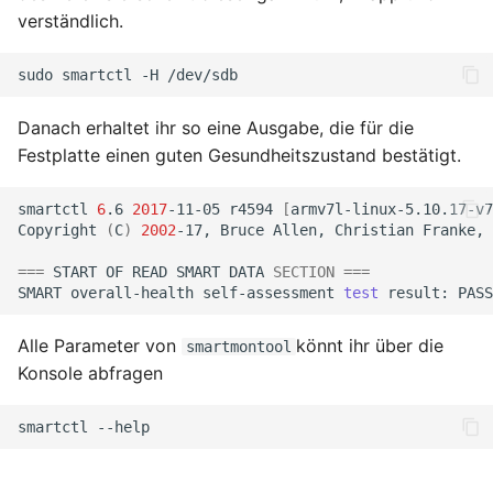
August 2012
verständlich.
Juli 2012
sudo
smartctl
-H
April 2012
Danach erhaltet ihr so eine Ausgabe, die für die
Festplatte einen guten Gesundheitszustand bestätigt.
Dezember 2010
smartctl
6
.6
2017
-11-05
r4594
[
armv7l-linux-5.10.17-v7
Copyright
(
C
)
2002
-17,
Bruce
Allen,
Christian
Franke,
November 2010
===
START
OF
READ
SMART
DATA
SECTION
===
Oktober 2010
SMART
overall-health
self-assessment
test
result:
September 2010
Alle Parameter von
könnt ihr über die
smartmontool
Konsole abfragen
smartctl