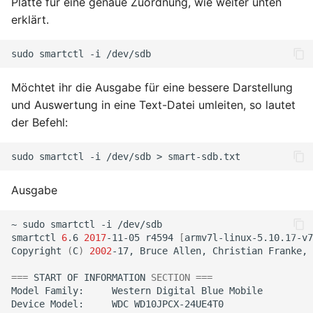
Platte für eine genaue Zuordnung, wie weiter unten
erklärt.
Juni 2021
sudo
smartctl
-i
April 2021
Möchtet ihr die Ausgabe für eine bessere Darstellung
März 2021
und Auswertung in eine Text-Datei umleiten, so lautet
der Befehl:
Februar 2021
sudo
smartctl
-i
/dev/sdb
>
Januar 2021
Ausgabe
Dezember 2020
~
sudo
smartctl
-i
/dev/sdb

November 2020
smartctl
6
.6
2017
-11-05
r4594
[
armv7l-linux-5.10.17-v7
Copyright
(
C
)
2002
-17,
Bruce
Allen,
Christian
Franke,
September 2020
===
START
OF
INFORMATION
SECTION
===
Model
Family:
Western
Digital
Blue
Mobile

Device
Model:
WDC
WD10JPCX-24UE4T0

August 2020