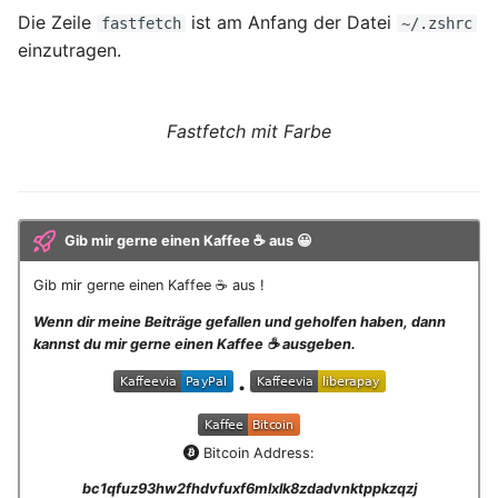
November 2023
Die Zeile
ist am Anfang der Datei
fastfetch
~/.zshrc
einzutragen.
Oktober 2023
September 2023
Fastfetch mit Farbe
August 2023
Juli 2023
Gib mir gerne einen Kaffee ☕ aus 😀
Gib mir gerne einen Kaffee ☕ aus !
Mai 2023
Wenn dir meine Beiträge gefallen und geholfen haben, dann
April 2023
kannst du mir gerne einen Kaffee ☕️ ausgeben.
•
März 2023
Februar 2023
Bitcoin Address:
bc1qfuz93hw2fhdvfuxf6mlxlk8zdadvnktppkzqzj