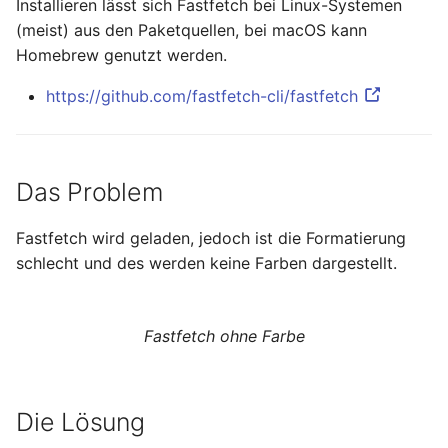
Installieren lässt sich Fastfetch bei Linux-Systemen
Ready - E-Mails
Configuration
Februar 2025
YubiKey
(meist) aus den Paketquellen, bei macOS kann
verschlüsseln und
Homebrew genutzt werden.
signieren
AVM FRITZ!Box 4040 -
Januar 2025
openmediavault
Upgrade
https://github.com/fastfetch-cli/fastfetch
AVM FRITZ!Box 4040 -
November 2024
Upgrade
Oktober 2024
Das Problem
USB Storage Device
USB Storage Device
Mai 2024
Fastfetch wird geladen, jedoch ist die Formatierung
WireGuard Peer
schlecht und des werden keine Farben dargestellt.
April 2024
Configuration
OpenWrt - WireGuard Peer
Februar 2024
Configuration
Fastfetch ohne Farbe
Januar 2024
WireGuard VPN
OpenWrt - WireGuard VPN
Dezember 2023
Die Lösung