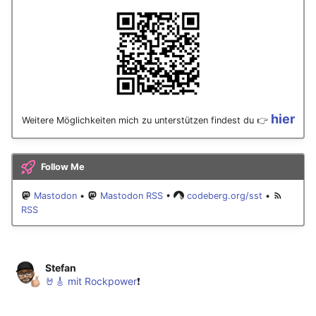
Januar 2023
Dezember 2022
November 2022
Oktober 2022
hier
Weitere Möglichkeiten mich zu unterstützen findest du 👉
September 2022
Follow Me
August 2022
Mastodon
•
Mastodon RSS
•
codeberg.org/sst
•
RSS
Juli 2022
Juni 2022
Stefan
🤘🎸 mit Rockpower
❗️
Mai 2022