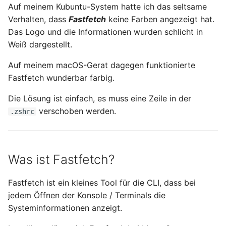
Hilfreiche GPG-Befehle
OpenWrt – Let's Encrypt
Auf meinem Kubuntu-System hatte ich das seltsame
i
zur Verwaltung von
Januar 2026
Nitrokey
Linux
Verhalten, dass
Fastfetch
keine Farben angezeigt hat.
Schlüsselpaaren
t
Secure LuCi Access Via
Das Logo und die Informationen wurden schlicht in
SSH
November 2025
OpenWrt
Ansible
i
Weiß dargestellt.
OpenPGP-Schlüssel auf
Secure LuCi Access Via SSH
a
den YubiKey exportieren
Oktober 2025
Pi-hole
Auf meinem macOS-Gerat dagegen funktionierte
OpenWRT
Network Configuration
Fastfetch wunderbar farbig.
l
Öffentlichen SSH-
September 2025
Qubes OS
LaTeX
OpenWrt - Network
Die Lösung ist einfach, es muss eine Zeile in der
i
Schlüssel auf Linux-
Configuration
verschoben werden.
Server übertragen und
.zshrc
August 2025
Raspberry-Pi
Tools & Apps
s
für passwortlose
Statistik And Monitoring
i
Anmeldung nutzen
OpenWrt - Statistik And
Juli 2025
Software
Monitoring
e
Was ist Fastfetch?
YubiKey als zweiten
Mai 2025
Synology
r
Faktor für den
Stubby
Fastfetch ist ein kleines Tool für die CLI, dass bei
Passwortmanager
OpenWrt – Stubby
April 2025
Tools
t
jedem Öffnen der Konsole / Terminals die
KeePassXC
Systeminformationen anzeigt.
System Configuration
März 2025
Windows
Thunderbird OpenPGP
OpenWrt - System