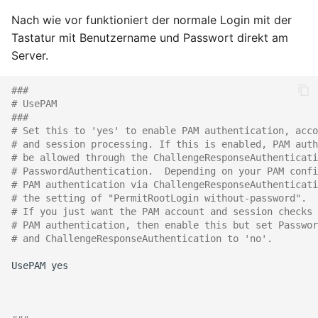
Nach wie vor funktioniert der normale Login mit der
Oktober 2018
Tastatur mit Benutzername und Passwort direkt am
Server.
September 2018
###
Mai 2018
# UsePAM
###
April 2018
# Set this to 'yes' to enable PAM authentication, acco
# and session processing. If this is enabled, PAM auth
# be allowed through the ChallengeResponseAuthenticati
Februar 2018
# PasswordAuthentication.  Depending on your PAM confi
# PAM authentication via ChallengeResponseAuthenticati
Januar 2018
# the setting of "PermitRootLogin without-password".
# If you just want the PAM account and session checks 
# PAM authentication, then enable this but set Passwor
Oktober 2016
# and ChallengeResponseAuthentication to 'no'.
September 2014
UsePAM
yes

Oktober 2013