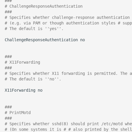
###
# ChallengeResponseAuthentication
September 2013
###
# Specifies whether challenge-response authentication 
August 2013
# (e.g. via PAM or though authentication styles # supp
# The default is ''yes''. 
Juli 2013
ChallengeResponseAuthentication
no

Mai 2013
###
# X11Forwarding
April 2013
###
# Specifies whether X11 forwarding is permitted. The a
Dezember 2012
# The default is ''no''. 
X11Forwarding
no

November 2012
### 
Oktober 2012
# PrintMotd
###
September 2012
# Specifies whether sshd(8) should print /etc/motd whe
# (On some systems it is # # also printed by the shell