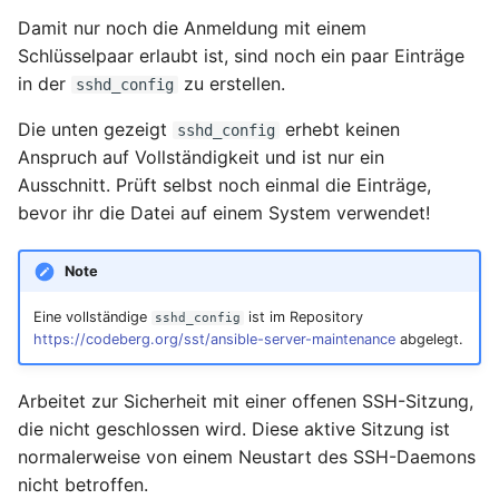
Damit nur noch die Anmeldung mit einem
Mai 2020
Schlüsselpaar erlaubt ist, sind noch ein paar Einträge
in der
zu erstellen.
sshd_config
April 2020
Die unten gezeigt
erhebt keinen
sshd_config
März 2020
Anspruch auf Vollständigkeit und ist nur ein
Ausschnitt. Prüft selbst noch einmal die Einträge,
Februar 2020
bevor ihr die Datei auf einem System verwendet!
Dezember 2019
Note
November 2019
Eine vollständige
ist im Repository
sshd_config
https://codeberg.org/sst/ansible-server-maintenance
abgelegt.
Oktober 2019
Arbeitet zur Sicherheit mit einer offenen SSH-Sitzung,
August 2019
die nicht geschlossen wird. Diese aktive Sitzung ist
normalerweise von einem Neustart des SSH-Daemons
November 2018
nicht betroffen.