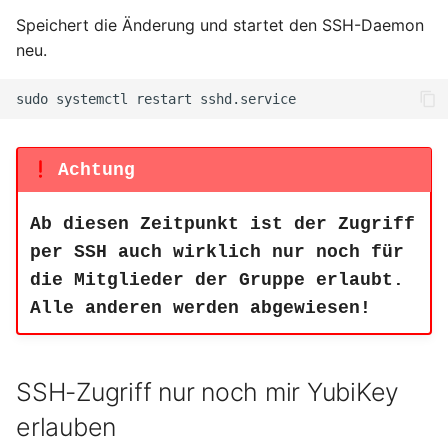
Speichert die Änderung und startet den SSH-Daemon
Juni 2021
neu.
April 2021
sudo
systemctl
restart
März 2021
Achtung
Februar 2021
Ab diesen Zeitpunkt ist der Zugriff
Januar 2021
per SSH auch wirklich nur noch für
die Mitglieder der Gruppe erlaubt.
Dezember 2020
Alle anderen werden abgewiesen!
November 2020
SSH-Zugriff nur noch mir YubiKey
September 2020
erlauben
August 2020