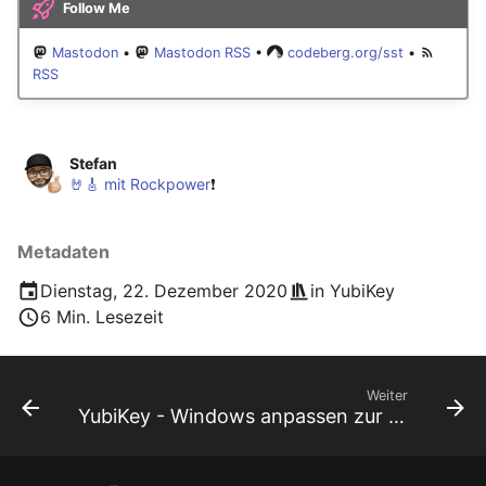
Follow Me
Mastodon
•
Mastodon RSS
•
codeberg.org/sst
•
RSS
Stefan
🤘🎸 mit Rockpower
❗️
Metadaten
Dienstag, 22. Dezember 2020
in
YubiKey
6 Min. Lesezeit
Weiter
YubiKey - Windows anpassen zur SSH-Anmeldung an einem Linux-System