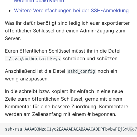
Befehlen deaktivieren
November 2023
Weitere Vereinfachungen bei der SSH-Anmeldung
Oktober 2023
Was ihr dafür benötigt sind lediglich euer exportierter
öffentlicher Schlüssel und einen Admin-Zugang zum
September 2023
Server.
August 2023
Euren öffentlichen Schlüssel müsst ihr in die Datei
schreiben und schützen.
~/.ssh/authorized_keys
Juli 2023
Anschließend ist die Datei
noch ein
sshd_config
wenig anzupassen.
Mai 2023
In die schreibt bzw. kopiert ihr einfach in eine neue
April 2023
Zeile euren öffentlichen Schlüssel, gerne mit einem
Kommentar für eine bessere Zuordnung. Kommentare
März 2023
werden am Zeilenanfang mit einem
#
begonnen.
Februar 2023
ssh-rsa