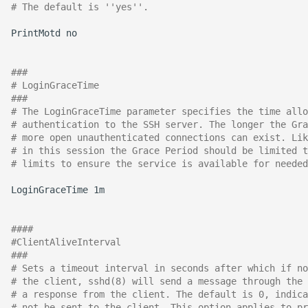
# The default is ''yes''.
August 2012
PrintMotd
no

Juli 2012
###
April 2012
# LoginGraceTime
###
# The LoginGraceTime parameter specifies the time allo
Dezember 2010
# authentication to the SSH server. The longer the Gra
# more open unauthenticated connections can exist. Lik
November 2010
# in this session the Grace Period should be limited t
# limits to ensure the service is available for needed
Oktober 2010
LoginGraceTime
1m

September 2010
####
#ClientAliveInterval
###
# Sets a timeout interval in seconds after which if no
# the client, sshd(8) will send a message through the 
# a response from the client. The default is 0, indica
# not be sent to the client. This option applies to pr