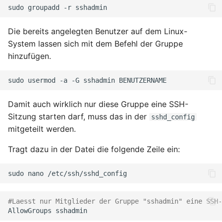
April 2022
sudo
groupadd
-r
März 2022
Die bereits angelegten Benutzer auf dem Linux-
System lassen sich mit dem Befehl der Gruppe
Februar 2022
hinzufügen.
Januar 2022
sudo
usermod
-a
-G
sshadmin
Dezember 2021
Damit auch wirklich nur diese Gruppe eine SSH-
Sitzung starten darf, muss das in der
sshd_config
November 2021
mitgeteilt werden.
Oktober 2021
Tragt dazu in der Datei die folgende Zeile ein:
September 2021
sudo
nano
August 2021
#Laesst nur Mitglieder der Gruppe "sshadmin" eine SSH-
AllowGroups
Juli 2021