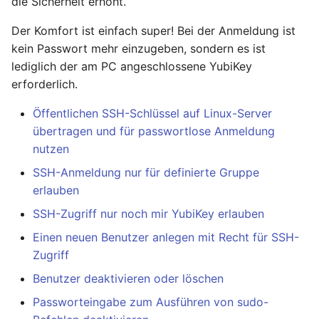
die Sicherheit erhöht.
Ready - E-Mails
Configuration
Februar 2025
YubiKey
verschlüsseln und
Der Komfort ist einfach super! Bei der Anmeldung ist
signieren
AVM FRITZ!Box 4040 -
kein Passwort mehr einzugeben, sondern es ist
Januar 2025
openmediavault
Upgrade
lediglich der am PC angeschlossene YubiKey
AVM FRITZ!Box 4040 -
erforderlich.
November 2024
Upgrade
Öffentlichen SSH-Schlüssel auf Linux-Server
Oktober 2024
übertragen und für passwortlose Anmeldung
USB Storage Device
nutzen
USB Storage Device
Mai 2024
SSH-Anmeldung nur für definierte Gruppe
WireGuard Peer
erlauben
April 2024
Configuration
SSH-Zugriff nur noch mir YubiKey erlauben
OpenWrt - WireGuard Peer
Februar 2024
Einen neuen Benutzer anlegen mit Recht für SSH-
Configuration
Zugriff
Januar 2024
WireGuard VPN
Benutzer deaktivieren oder löschen
OpenWrt - WireGuard VPN
Dezember 2023
Passworteingabe zum Ausführen von sudo-