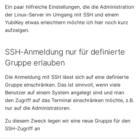
Januar 2023
Ein paar hilfreiche Einstellungen, die die Administration
der Linux-Server im Umgang mit SSH und einem
Dezember 2022
YubiKey etwas erleichtern möchte ich hier noch kurz
aufzeigen.
November 2022
Oktober 2022
SSH-Anmeldung nur für definierte
Gruppe erlauben
September 2022
Die Anmeldung mit SSH lässt sich auf eine definierte
August 2022
Gruppe einschränken. Das ist sinnvoll, wenn viele
Benutzer auf einem System angelegt sind und man
Juli 2022
den Zugriff auf das Terminal einschränken möchte, z.B.
nur auf die Administratoren.
Juni 2022
Zu diesem Zweck legen wir eine neue Gruppe für den
Mai 2022
SSH-Zugriff an