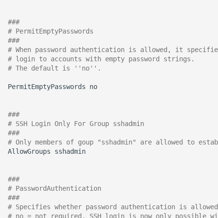
###
# PermitEmptyPasswords
###
# When password authentication is allowed, it specifie
# login to accounts with empty password strings. 
# The default is ''no''.
PermitEmptyPasswords
no

###
# SSH Login Only For Group sshadmin
###
# Only members of goup "sshadmin" are allowed to estab
AllowGroups
sshadmin

###
# PasswordAuthentication
###
# Specifies whether password authentication is allowed
# no = not required, SSH login is now only possible wi