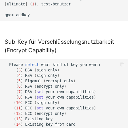
[
ultimate
]
(
1
)
.
test-benutzer
gpg>
Sub-Key für Verschlüsselungsnutzbarkeit
(Encrypt Capability)
Please
select
what
kind
of
key
you
(
3
)
DSA
(
sign
only
)
(
4
)
RSA
(
sign
only
)
(
5
)
Elgamal
(
encrypt
only
)
(
6
)
RSA
(
encrypt
only
)
(
7
)
DSA
(
set
your
own
capabilities
)
(
8
)
RSA
(
set
your
own
capabilities
)
(
10
)
ECC
(
sign
only
)
(
11
)
ECC
(
set
your
own
capabilities
)
(
12
)
ECC
(
encrypt
only
)
(
13
)
Existing
(
14
)
Existing
key
from