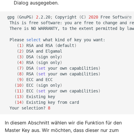
Dialog ausgegeben.
gpg
(
GnuPG
)
2
.2.20
;
Copyright
(
C
)
2020
Free
Software
This
is
free
software:
you
are
free
to
change
and
re
There
is
NO
WARRANTY,
to
the
extent
permitted
by
law
Please
select
what
kind
of
key
you
(
1
)
RSA
and
RSA
(
default
)
(
2
)
DSA
and
(
3
)
DSA
(
sign
only
)
(
4
)
RSA
(
sign
only
)
(
7
)
DSA
(
set
your
own
capabilities
)
(
8
)
RSA
(
set
your
own
capabilities
)
(
9
)
ECC
and
(
10
)
ECC
(
sign
only
)
(
11
)
ECC
(
set
your
own
capabilities
)
(
13
)
Existing
(
14
)
Existing
key
from
Your
selection?
8
In diesem Abschnitt wählen wir die Funktion für den
Master Key aus. Wir möchten, dass dieser nur zum