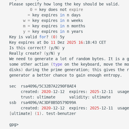
Please
specify
how
long
the
key
should
be
0
=
key
does
not
expire
=
key
expires
in
n
w
=
key
expires
in
n
m
=
key
expires
in
n
y
=
key
expires
in
n
Key
is
valid
for
?
(
0
)
Key
expires
at
Do
11
Dez
2025
16
:18:43
Is
this
correct?
(
y/N
)
Really
create?
(
y/N
)
We
need
to
generate
a
lot
of
random
bytes.
It
is
a
g
some
other
action
(
type
on
the
keyboard,
move
the
mo
disks
)
during
the
prime
generation
;
this
gives
the
r
generator
a
better
chance
to
gain
enough
entropy.

sec
created:
2020
-12-12
expires:
2025
-12-11
usage
trust:
ultimate
validity:
ssb
created:
2020
-12-12
expires:
2025
-12-11
usage
[
ultimate
]
(
1
)
.
test-benutzer