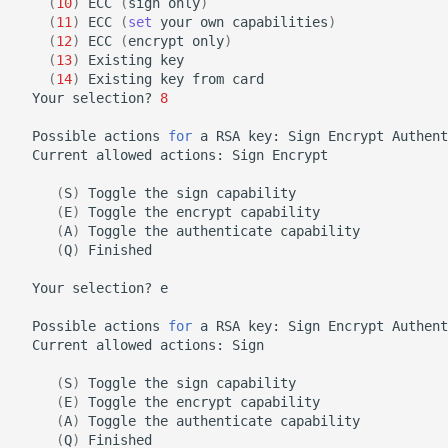
(
10
)
ECC
(
sign
only
)
(
11
)
ECC
(
set
your
own
capabilities
)
(
12
)
ECC
(
encrypt
only
)
(
13
)
Existing
(
14
)
Existing
key
from
Your
selection?
8
Possible
actions
for
a
RSA
key:
Sign
Encrypt
Current
allowed
actions:
Sign
Encrypt

(
S
)
Toggle
the
sign
(
E
)
Toggle
the
encrypt
(
A
)
Toggle
the
authenticate
(
Q
)
Finished

Your
selection?
e

Possible
actions
for
a
RSA
key:
Sign
Encrypt
Current
allowed
actions:
Sign

(
S
)
Toggle
the
sign
(
E
)
Toggle
the
encrypt
(
A
)
Toggle
the
authenticate
(
Q
)
Finished
