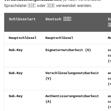
August 2012
Sprachdatei 🇩🇪 oder 🇬🇧 verwendet werden.
Juli 2012
Schlüsselart
Deutsch 🇩🇪
E

April 2012
Hauptschlüssel
Hauptschlüssel
M
Dezember 2010
Sub-Key
Signaturnutzbarkeit (
S
)
s
November 2010
c
(
Oktober 2010
Sub-Key
Verschlüsselungsnutzbarkeit
e
September 2010
(
V
)
c
(
Sub-Key
Authentisierungsnutzbarkeit
a
(
A
)
c
(