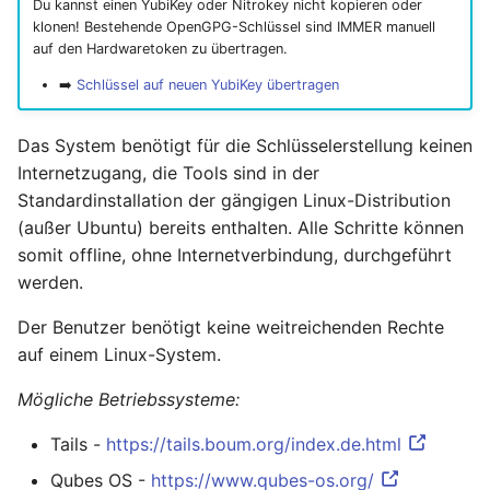
Du kannst einen YubiKey oder Nitrokey nicht kopieren oder
klonen! Bestehende OpenGPG-Schlüssel sind IMMER manuell
Mai 2020
auf den Hardwaretoken zu übertragen.
➡️
Schlüssel auf neuen YubiKey übertragen
April 2020
Das System benötigt für die Schlüsselerstellung keinen
März 2020
Internetzugang, die Tools sind in der
Standardinstallation der gängigen Linux-Distribution
Februar 2020
(außer Ubuntu) bereits enthalten. Alle Schritte können
somit offline, ohne Internetverbindung, durchgeführt
Dezember 2019
werden.
November 2019
Der Benutzer benötigt keine weitreichenden Rechte
auf einem Linux-System.
Oktober 2019
Mögliche Betriebssysteme:
August 2019
Tails -
https://tails.boum.org/index.de.html
November 2018
Qubes OS -
https://www.qubes-os.org/