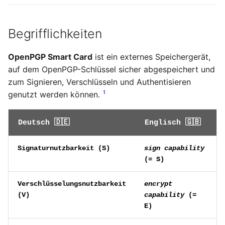
November 2023
Begrifflichkeiten
Oktober 2023
OpenPGP Smart Card
ist ein externes Speichergerät,
September 2023
auf dem OpenPGP-Schlüssel sicher abgespeichert und
zum Signieren, Verschlüsseln und Authentisieren
August 2023
1
genutzt werden können.
Juli 2023
Deutsch 🇩🇪
Englisch 🇬🇧
Mai 2023
Signaturnutzbarkeit (
S
)
sign capability
April 2023
(= S)
März 2023
Verschlüsselungsnutzbarkeit
encrypt
(
V
)
capability
(=
Februar 2023
E)