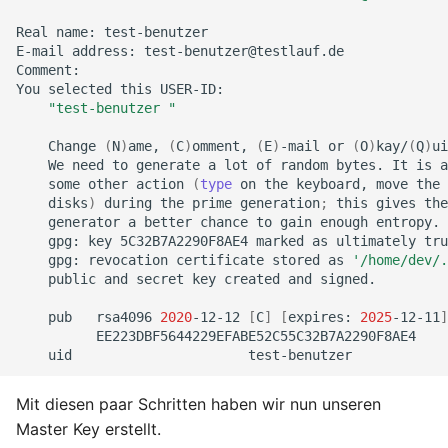
Real
name:
test-benutzer

E-mail
address:
test-benutzer@testlauf.de

Comment:

You
selected
this
"test-benutzer "
Change
(
N
)
ame,
(
C
)
omment,
(
E
)
-mail
or
(
O
)
kay/
(
Q
)
ui
We
need
to
generate
a
lot
of
random
bytes.
It
is
a
some
other
action
(
type
on
the
keyboard,
move
the
disks
)
during
the
prime
generation
;
this
gives
the
generator
a
better
chance
to
gain
enough
gpg:
key
5C32B7A2290F8AE4
marked
as
ultimately
gpg:
revocation
certificate
stored
as
'/home/dev/.
public
and
secret
key
created
and
signed.

pub
rsa4096
2020
-12-12
[
C
]
[
expires:
2025
-12-11
]
uid
test-benutzer
Mit diesen paar Schritten haben wir nun unseren
Master Key erstellt.