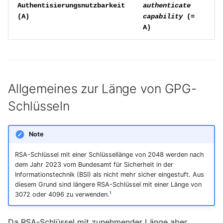
Januar 2023
Authentisierungsnutzbarkeit
authenticate
(
A
)
capability
(=
A)
Dezember 2022
November 2022
Oktober 2022
Allgemeines zur Länge von GPG-
September 2022
Schlüsseln
August 2022
Note
Juli 2022
RSA-Schlüssel mit einer Schlüssellänge von 2048 werden nach
dem Jahr 2023 vom Bundesamt für Sicherheit in der
Informationstechnik (BSI) als nicht mehr sicher eingestuft. Aus
Juni 2022
diesem Grund sind längere RSA-Schlüssel mit einer Länge von
1
3072 oder 4096 zu verwenden.
Mai 2022
Da RSA-Schlüssel mit zunehmender Länge aber