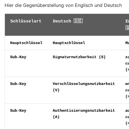
Hier die Gegenüberstellung von Englisch und Deutsch
Schlüsselart
Deutsch 🇩🇪
E

Hauptschlüssel
Hauptschlüssel
M
Sub-Key
Signaturnutzbarkeit (
S
)
s
c
(
Sub-Key
Verschlüsselungsnutzbarkeit
e
(
V
)
c
(
Sub-Key
Authentisierungsnutzbarkeit
a
(
A
)
c
(