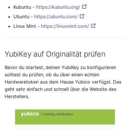
Kubuntu -
https://kubuntu.org/
Oktober 2018
Ubuntu -
https://ubuntu.com/
September 2018
Linux Mint -
https://linuxmint.com/
Mai 2018
April 2018
YubiKey auf Originalität prüfen
Februar 2018
Bevor du startest, deinen YubiKey zu konfigurieren
solltest du prüfen, ob du über einen echten
Januar 2018
Hardwaretoken aus dem Hause Yubico verfügst. Das
geht sehr einfach und schnell über die Website des
Oktober 2016
Herstellers.
September 2014
Oktober 2013