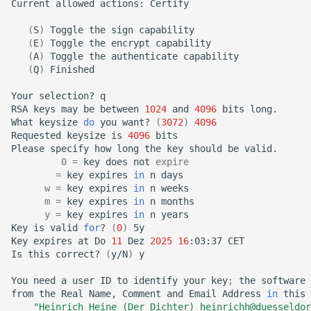
Current
allowed
actions:
Certify

(
S
)
Toggle
the
sign
(
E
)
Toggle
the
encrypt
(
A
)
Toggle
the
authenticate
(
Q
)
Finished

Your
selection?
q

RSA
keys
may
be
between
1024
and
4096
bits
long.

What
keysize
do
you
want?
(
3072
)
4096
Requested
keysize
is
4096
bits

Please
specify
how
long
the
key
should
be
0
=
key
does
not
expire
=
key
expires
in
n
w
=
key
expires
in
n
m
=
key
expires
in
n
y
=
key
expires
in
n
years

Key
is
valid
for
?
(
0
)
5y

Key
expires
at
Do
11
Dez
2025
16
:03:37
CET

Is
this
correct?
(
y/N
)
y

You
need
a
user
ID
to
identify
your
key
;
the
software
from
the
Real
Name,
Comment
and
Email
Address
in
this
"Heinrich Heine (Der Dichter) heinrichh@duesseldor