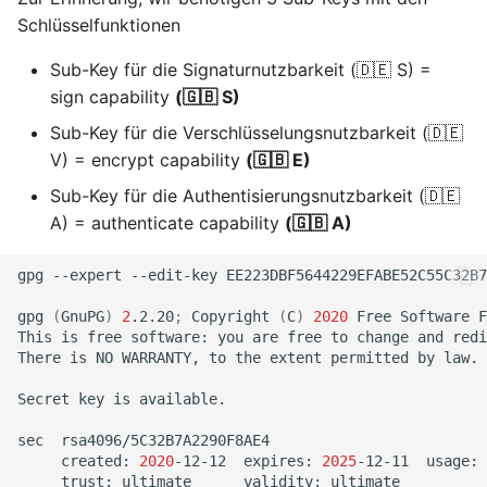
Schlüsselfunktionen
Sub-Key für die Signaturnutzbarkeit (🇩🇪 S) =
sign capability
(🇬🇧 S)
Sub-Key für die Verschlüsselungsnutzbarkeit (🇩🇪
V) = encrypt capability
(🇬🇧 E)
Sub-Key für die Authentisierungsnutzbarkeit (🇩🇪
A) = authenticate capability
(🇬🇧 A)
gpg
--expert
--edit-key
EE223DBF5644229EFABE52C55C32B7
gpg
(
GnuPG
)
2
.2.20
;
Copyright
(
C
)
2020
Free
Software
F
This
is
free
software:
you
are
free
to
change
and
redi
There
is
NO
WARRANTY,
to
the
extent
permitted
by
law.

Secret
key
is
available.

sec
created:
2020
-12-12
expires:
2025
-12-11
usage:
trust:
ultimate
validity: