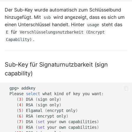
Der Sub-Key wurde automatisch zum Schlüsselbund
hinzugefügt. Mit
wird angezeigt, dass es sich um
ssb
einen Unterschlüssel handelt. Hinter
steht das
usage
für
E
Verschlüsselungsnutzbarkeit (Encrypt
.
Capability)
Sub-Key für Signaturnutzbarkeit (sign
capability)
gpg>
Please
select
what
kind
of
key
you
(
3
)
DSA
(
sign
only
)
(
4
)
RSA
(
sign
only
)
(
5
)
Elgamal
(
encrypt
only
)
(
6
)
RSA
(
encrypt
only
)
(
7
)
DSA
(
set
your
own
capabilities
)
(
8
)
RSA
(
set
your
own
capabilities
)