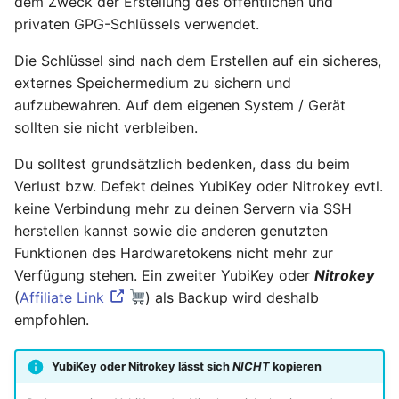
dem Zweck der Erstellung des öffentlichen und
privaten GPG-Schlüssels verwendet.
Juni 2021
Die Schlüssel sind nach dem Erstellen auf ein sicheres,
externes Speichermedium zu sichern und
April 2021
aufzubewahren. Auf dem eigenen System / Gerät
März 2021
sollten sie nicht verbleiben.
Du solltest grundsätzlich bedenken, dass du beim
Februar 2021
Verlust bzw. Defekt deines YubiKey oder Nitrokey evtl.
keine Verbindung mehr zu deinen Servern via SSH
Januar 2021
herstellen kannst sowie die anderen genutzten
Funktionen des Hardwaretokens nicht mehr zur
Dezember 2020
Verfügung stehen. Ein zweiter YubiKey oder
Nitrokey
(
Affiliate Link
) als Backup wird deshalb
November 2020
empfohlen.
September 2020
YubiKey oder Nitrokey lässt sich
NICHT
kopieren
August 2020