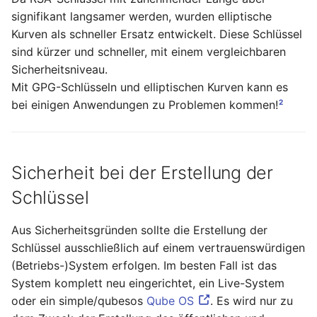
April 2022
signifikant langsamer werden, wurden elliptische
Kurven als schneller Ersatz entwickelt. Diese Schlüssel
März 2022
sind kürzer und schneller, mit einem vergleichbaren
Sicherheitsniveau.
Februar 2022
Mit GPG-Schlüsseln und elliptischen Kurven kann es
2
bei einigen Anwendungen zu Problemen kommen!
Januar 2022
Dezember 2021
Sicherheit bei der Erstellung der
November 2021
Schlüssel
Oktober 2021
Aus Sicherheitsgründen sollte die Erstellung der
September 2021
Schlüssel ausschließlich auf einem vertrauenswürdigen
(Betriebs-)System erfolgen. Im besten Fall ist das
August 2021
System komplett neu eingerichtet, ein Live-System
oder ein simple/qubesos
Qube OS
. Es wird nur zu
Juli 2021