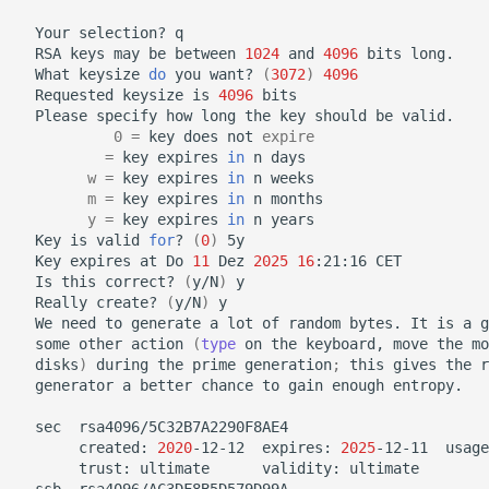
Your
selection?
RSA
keys
may
be
between
1024
and
4096
bits
What
keysize
do
you
want?
(
3072
)
4096
Requested
keysize
is
4096
Please
specify
how
long
the
key
should
be
0
=
key
does
not
expire
=
key
expires
in
n
w
=
key
expires
in
n
m
=
key
expires
in
n
y
=
key
expires
in
n
Key
is
valid
for
?
(
0
)
Key
expires
at
Do
11
Dez
2025
16
:21:16
Is
this
correct?
(
y/N
)
Really
create?
(
y/N
)
We
need
to
generate
a
lot
of
random
bytes.
It
is
a
g
some
other
action
(
type
on
the
keyboard,
move
the
mo
disks
)
during
the
prime
generation
;
this
gives
the
r
generator
a
better
chance
to
gain
enough
entropy.

sec
created:
2020
-12-12
expires:
2025
-12-11
usage
trust:
ultimate
validity: