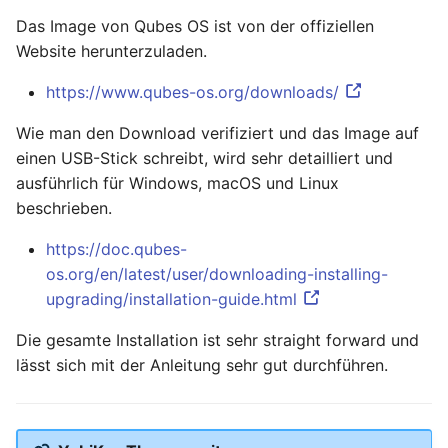
Januar 2023
Das Image von Qubes OS ist von der offiziellen
Website herunterzuladen.
Dezember 2022
https://www.qubes-os.org/downloads/
November 2022
Wie man den Download verifiziert und das Image auf
Oktober 2022
einen USB-Stick schreibt, wird sehr detailliert und
ausführlich für Windows, macOS und Linux
September 2022
beschrieben.
https://doc.qubes-
August 2022
os.org/en/latest/user/downloading-installing-
upgrading/installation-guide.html
Juli 2022
Die gesamte Installation ist sehr straight forward und
Juni 2022
lässt sich mit der Anleitung sehr gut durchführen.
Mai 2022