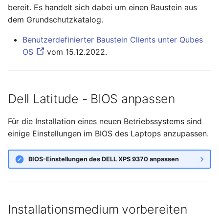
bereit. Es handelt sich dabei um einen Baustein aus
November 2023
dem Grundschutzkatalog.
Oktober 2023
Benutzerdefinierter Baustein Clients unter Qubes
OS
vom 15.12.2022.
September 2023
August 2023
Dell Latitude - BIOS anpassen
Juli 2023
Für die Installation eines neuen Betriebssystems sind
Mai 2023
einige Einstellungen im BIOS des Laptops anzupassen.
April 2023
BIOS-Einstellungen des DELL XPS 9370 anpassen
März 2023
Februar 2023
Installationsmedium vorbereiten