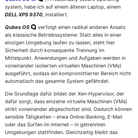
Hilfreiche GPG-Befehle
OpenWrt – Let's Encrypt
i
system
, habe ich auf einem älteren Laptop, einem
zur Verwaltung von
Januar 2026
Nitrokey
Linux
DELL XPS 9370
, installiert.
Schlüsselpaaren
t
Secure LuCi Access Via
SSH
November 2025
OpenWrt
Ansible
i
Qubes OS
verfolgt einen radikal anderen Ansatz
OpenPGP-Schlüssel auf
Secure LuCi Access Via SSH
als klassische Betriebssysteme: Statt alles in einer
a
den YubiKey exportieren
Oktober 2025
Pi-hole
OpenWRT
einzigen Umgebung laufen zu lassen, steht hier
Network Configuration
l
Sicherheit durch konsequente Trennung im
Öffentlichen SSH-
September 2025
Qubes OS
LaTeX
OpenWrt - Network
Mittelpunkt. Anwendungen und Aufgaben werden in
i
Schlüssel auf Linux-
Configuration
voneinander isolierten virtuellen Maschinen (VMs)
Server übertragen und
August 2025
Raspberry-Pi
Tools & Apps
s
ausgeführt, sodass ein kompromittierter Bereich nicht
für passwortlose
Statistik And Monitoring
automatisch das gesamte System gefährdet.
i
Anmeldung nutzen
OpenWrt - Statistik And
Juli 2025
Software
Monitoring
e
Die Grundlage dafür bildet der Xen-Hypervisor, der
YubiKey als zweiten
Mai 2025
Synology
dafür sorgt, dass einzelne virtuelle Maschinen (VMs)
r
Faktor für den
Stubby
strikt voneinander abgeschottet sind. Dadurch können
Passwortmanager
OpenWrt – Stubby
April 2025
Tools
t
sensible Tätigkeiten – etwa Online-Banking, E-Mail
KeePassXC
oder das Surfen im Internet – in getrennten
System Configuration
März 2025
Windows
Umgebungen stattfinden. Gleichzeitig bleibt das
Thunderbird OpenPGP
OpenWrt - System