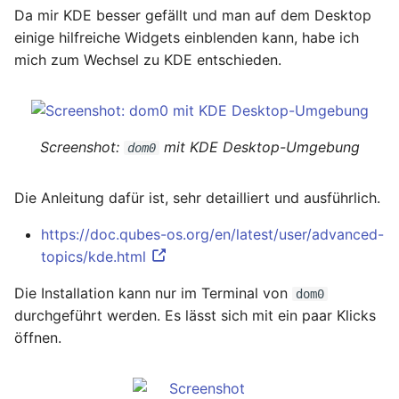
Da mir KDE besser gefällt und man auf dem Desktop
einige hilfreiche Widgets einblenden kann, habe ich
Juni 2021
mich zum Wechsel zu KDE entschieden.
April 2021
März 2021
Screenshot:
mit KDE Desktop-Umgebung
dom0
Februar 2021
Die Anleitung dafür ist, sehr detailliert und ausführlich.
Januar 2021
https://doc.qubes-os.org/en/latest/user/advanced-
topics/kde.html
Dezember 2020
Die Installation kann nur im Terminal von
dom0
November 2020
durchgeführt werden. Es lässt sich mit ein paar Klicks
öffnen.
September 2020
August 2020