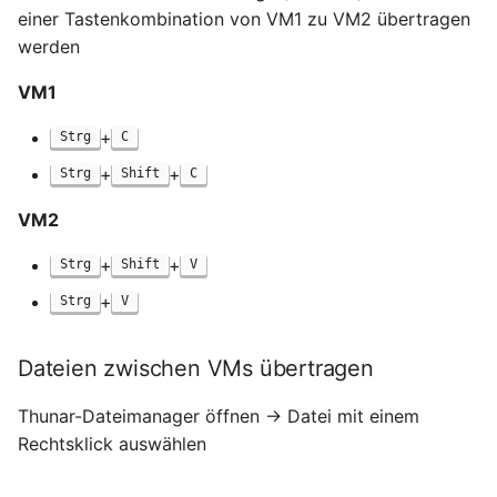
einer Tastenkombination von VM1 zu VM2 übertragen
Oktober 2018
werden
September 2018
VM1
+
Strg
C
Mai 2018
+
+
Strg
Shift
C
April 2018
VM2
Februar 2018
+
+
Strg
Shift
V
+
Strg
V
Januar 2018
Oktober 2016
Dateien zwischen VMs übertragen
September 2014
Thunar-Dateimanager öffnen → Datei mit einem
Rechtsklick auswählen
Oktober 2013