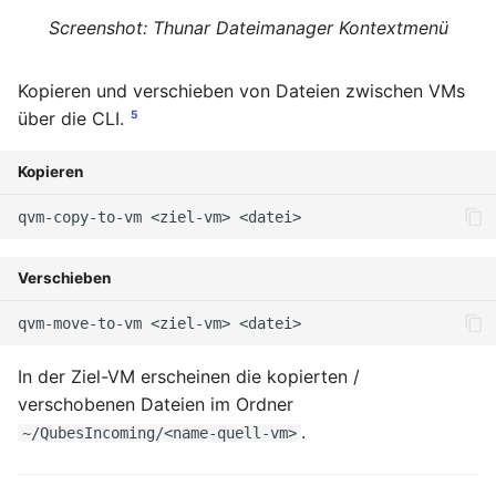
September 2013
Screenshot: Thunar Dateimanager Kontextmenü
August 2013
Kopieren und verschieben von Dateien zwischen VMs
5
über die CLI.
Juli 2013
Kopieren
Mai 2013
qvm-copy-to-vm
<ziel-vm>
April 2013
Verschieben
Dezember 2012
qvm-move-to-vm
<ziel-vm>
November 2012
In der Ziel-VM erscheinen die kopierten /
verschobenen Dateien im Ordner
Oktober 2012
.
~/QubesIncoming/<name-quell-vm>
September 2012