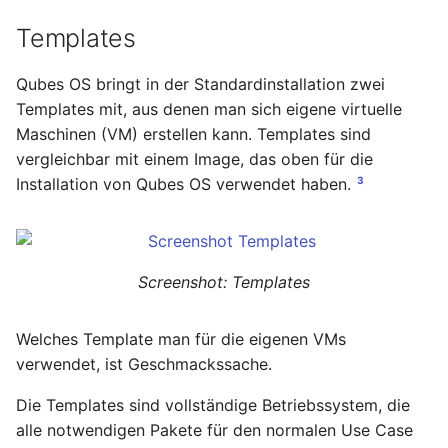
August 2012
Templates
Juli 2012
Qubes OS bringt in der Standardinstallation zwei
Templates mit, aus denen man sich eigene virtuelle
April 2012
Maschinen (VM) erstellen kann. Templates sind
vergleichbar mit einem Image, das oben für die
Dezember 2010
3
Installation von Qubes OS verwendet haben.
November 2010
Oktober 2010
Screenshot: Templates
September 2010
Welches Template man für die eigenen VMs
verwendet, ist Geschmackssache.
Die Templates sind vollständige Betriebssystem, die
alle notwendigen Pakete für den normalen Use Case