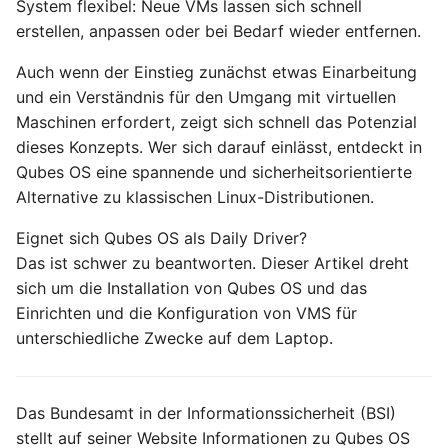
System flexibel: Neue VMs lassen sich schnell
Ready - E-Mails
Configuration
Februar 2025
YubiKey
erstellen, anpassen oder bei Bedarf wieder entfernen.
verschlüsseln und
signieren
AVM FRITZ!Box 4040 -
Auch wenn der Einstieg zunächst etwas Einarbeitung
Januar 2025
openmediavault
Upgrade
und ein Verständnis für den Umgang mit virtuellen
AVM FRITZ!Box 4040 -
November 2024
Maschinen erfordert, zeigt sich schnell das Potenzial
Upgrade
dieses Konzepts. Wer sich darauf einlässt, entdeckt in
Oktober 2024
Qubes OS eine spannende und sicherheitsorientierte
USB Storage Device
Alternative zu klassischen Linux-Distributionen.
USB Storage Device
Mai 2024
Eignet sich Qubes OS als Daily Driver?
WireGuard Peer
Das ist schwer zu beantworten. Dieser Artikel dreht
April 2024
Configuration
sich um die Installation von Qubes OS und das
OpenWrt - WireGuard Peer
Einrichten und die Konfiguration von VMS für
Februar 2024
Configuration
unterschiedliche Zwecke auf dem Laptop.
Januar 2024
WireGuard VPN
OpenWrt - WireGuard VPN
Das Bundesamt in der Informationssicherheit (BSI)
Dezember 2023
stellt auf seiner Website Informationen zu Qubes OS