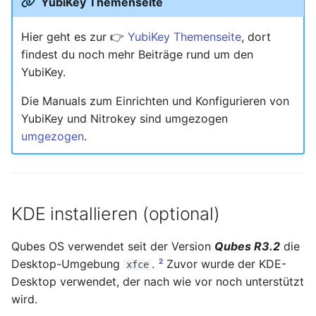
YubiKey Themenseite
April 2022
Hier geht es zur 👉
YubiKey Themenseite
, dort
März 2022
findest du noch mehr Beiträge rund um den
Februar 2022
YubiKey.
Die Manuals zum Einrichten und Konfigurieren von
Januar 2022
YubiKey und Nitrokey sind umgezogen
umgezogen
.
Dezember 2021
November 2021
Oktober 2021
KDE installieren (optional)
September 2021
Qubes OS verwendet seit der Version
Qubes R3.2
die
2
Desktop-Umgebung
.
Zuvor wurde der KDE-
xfce
August 2021
Desktop verwendet, der nach wie vor noch unterstützt
wird.
Juli 2021