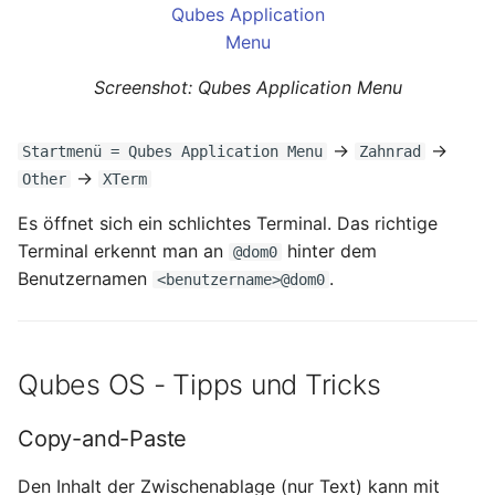
Mai 2020
Screenshot: Qubes Application Menu
April 2020
März 2020
→
→
Startmenü = Qubes Application Menu
Zahnrad
→
Other
XTerm
Februar 2020
Es öffnet sich ein schlichtes Terminal. Das richtige
Terminal erkennt man an
hinter dem
@dom0
Dezember 2019
Benutzernamen
.
<benutzername>@dom0
November 2019
Oktober 2019
Qubes OS - Tipps und Tricks
August 2019
Copy-and-Paste
November 2018
Den Inhalt der Zwischenablage (nur Text) kann mit