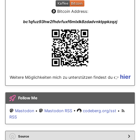
November 2023
Bitcoin Address:
Oktober 2023
bc1qfuz93hw2fhdvfuxf6mlxlk8zdadvnktppkzqzj
September 2023
August 2023
Juli 2023
hier
Weitere Möglichkeiten mich zu unterstützen findest du 👉
Mai 2023
April 2023
Follow Me
Mastodon
•
Mastodon RSS
•
codeberg.org/sst
•
März 2023
RSS
Februar 2023
Source