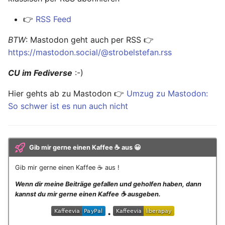
Ready - E-Mails
Configuration
Februar 2025
YubiKey
👉
RSS Feed
verschlüsseln und
signieren
AVM FRITZ!Box 4040 -
Januar 2025
openmediavault
BTW
: Mastodon geht auch per RSS 👉
Upgrade
https://mastodon.social/@strobelstefan.rss
AVM FRITZ!Box 4040 -
November 2024
Upgrade
CU im Fediverse
:-)
Oktober 2024
Hier gehts ab zu Mastodon 👉
Umzug zu Mastodon:
USB Storage Device
So schwer ist es nun auch nicht
USB Storage Device
Mai 2024
WireGuard Peer
April 2024
Configuration
Gib mir gerne einen Kaffee ☕ aus 😀
OpenWrt - WireGuard Peer
Februar 2024
Configuration
Gib mir gerne einen Kaffee ☕ aus !
Januar 2024
Wenn dir meine Beiträge gefallen und geholfen haben, dann
WireGuard VPN
kannst du mir gerne einen Kaffee ☕️ ausgeben.
OpenWrt - WireGuard VPN
Dezember 2023
•