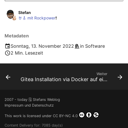
Januar 2023
Stefan
Dezember 2022
🤘🎸 mit Rockpower
❗️
November 2022
Metadaten
Oktober 2022
Sonntag, 13. November 2022
in
Software
2 Min. Lesezeit
September 2022
August 2022
Weiter
Gitea Installation via Docker auf einer Synology Disk Station
Juli 2022
2007 - today 🗓️ Stefans Weblog
Juni 2022
Impressum und Datenschutz
Mai 2022
This work is licensed under
CC BY-NC 4.0
Content Delivery for: 7085 day(s)