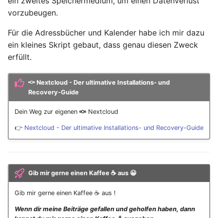
ein zweites Speichermedium, um einen Datenverlust
vorzubeugen.
Oktober 2018
Für die Adressbücher und Kalender habe ich mir dazu
September 2018
ein kleines Skript gebaut, dass genau diesen Zweck
erfüllt.
Mai 2018
Nextcloud - Der ultimative Installations- und
April 2018
Recovery-Guide
Februar 2018
Dein Weg zur eigenen
Nextcloud
👉
Nextcloud - Der ultimative Installations- und Recovery-Guide
Januar 2018
Oktober 2016
Gib mir gerne einen Kaffee ☕ aus 😀
September 2014
Gib mir gerne einen Kaffee ☕ aus !
Oktober 2013
Wenn dir meine Beiträge gefallen und geholfen haben, dann