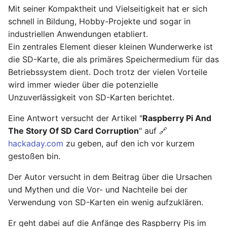
Ready - E-Mails
Mit seiner Kompaktheit und Vielseitigkeit hat er sich
Configuration
Februar 2025
YubiKey
verschlüsseln und
schnell in Bildung, Hobby-Projekte und sogar in
signieren
AVM FRITZ!Box 4040 -
industriellen Anwendungen etabliert.
Januar 2025
openmediavault
Upgrade
Ein zentrales Element dieser kleinen Wunderwerke ist
die SD-Karte, die als primäres Speichermedium für das
AVM FRITZ!Box 4040 -
November 2024
Betriebssystem dient. Doch trotz der vielen Vorteile
Upgrade
wird immer wieder über die potenzielle
Oktober 2024
USB Storage Device
Unzuverlässigkeit von SD-Karten berichtet.
USB Storage Device
Mai 2024
Eine Antwort versucht der Artikel "
Raspberry Pi And
The Story Of SD Card Corruption
" auf 🔗
WireGuard Peer
April 2024
hackaday.com
zu geben, auf den ich vor kurzem
Configuration
gestoßen bin.
OpenWrt - WireGuard Peer
Februar 2024
Configuration
Der Autor versucht in dem Beitrag über die Ursachen
Januar 2024
und Mythen und die Vor- und Nachteile bei der
WireGuard VPN
Verwendung von SD-Karten ein wenig aufzuklären.
OpenWrt - WireGuard VPN
Dezember 2023
Er geht dabei auf die Anfänge des Raspberry Pis im