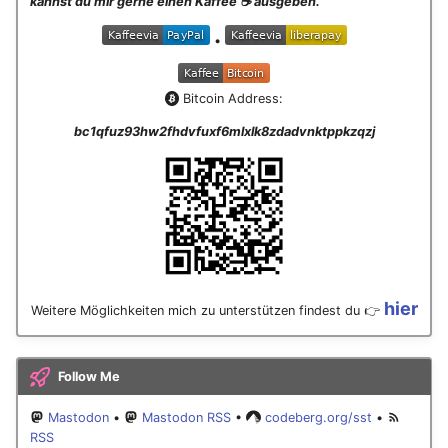
kannst du mir gerne einen Kaffee ☕️ ausgeben.
September 2013
•
August 2013
Bitcoin Address:
Juli 2013
bc1qfuz93hw2fhdvfuxf6mlxlk8zdadvnktppkzqzj
Mai 2013
April 2013
Dezember 2012
hier
Weitere Möglichkeiten mich zu unterstützen findest du 👉
November 2012
Oktober 2012
Follow Me
September 2012
Mastodon
•
Mastodon RSS
•
codeberg.org/sst
•
RSS