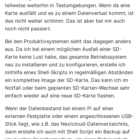
teilweise weiterhin in Testumgebungen. Wenn da eine
Mai 2020
Karte ausfällt und es zu einem Datenverlust kommt, ist
das nicht weiter schlimm. Das ist aber bei mir auch
April 2020
noch nicht passiert.
Bei den Produktivsystemen sieht das dagegen anders
März 2020
aus. Da ich bei einem möglichen Ausfall einer SD-
Karte keine Lust habe, das gesamte Betriebssystem
Februar 2020
neu zu installieren und zu konfigurieren, erstelle ich
mithilfe eines Shell-Skripts in regelmäßigen Abständen
Dezember 2019
ein komplettes Image der SD-Karte. Das kann ich im
November 2019
Notfall oder beim geplanten SD-Karten-Wechsel sehr
einfach wieder auf eine neue SD-Karte flashen.
Oktober 2019
Wenn der Datenbestand bei einem Pi auf einer
externen Festplatte oder einem angeschlossenen USB-
August 2019
Stick liegt, wie z.B. das Nextcloud-Datenverzeichnis,
dann erstelle ich auch mit Shell Script ein Backup auf
November 2018