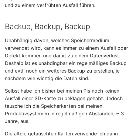
und zu einem verfrühten Ausfall führen.
Juni 2021
Backup, Backup, Backup
April 2021
Unabhängig davon, welches Speichermedium
März 2021
verwendet wird, kann es immer zu einem Ausfall oder
Defekt kommen und damit zu einem Datenverlust.
Februar 2021
Deshalb ist es unabdingbar ein regelmäßiges Backup
und evtl. noch ein weiteres Backup zu erstellen, je
Januar 2021
nachdem wie wichtig die Daten sind.
Dezember 2020
Selbst habe ich bisher bei meinen Pis noch keinen
Ausfall einer SD-Karte zu beklagen gehabt. Jedoch
November 2020
tausche ich die Speicherkarten bei meinen
Produktivsystemen in regelmäßigen Abständen, ~ 3
September 2020
Jahre, aus.
August 2020
Die alten, getauschten Karten verwende ich dann