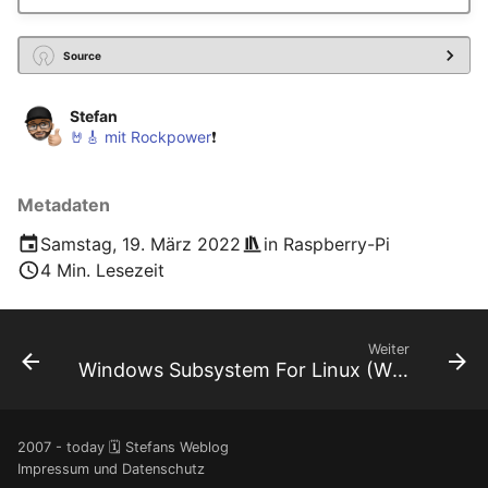
August 2012
Source
Juli 2012
Stefan
April 2012
🤘🎸 mit Rockpower
❗️
Dezember 2010
Metadaten
November 2010
Samstag, 19. März 2022
in
Raspberry-Pi
4 Min. Lesezeit
Oktober 2010
September 2010
Weiter
Windows Subsystem For Linux (WSL) ausprobiert
2007 - today 🗓️ Stefans Weblog
Impressum und Datenschutz