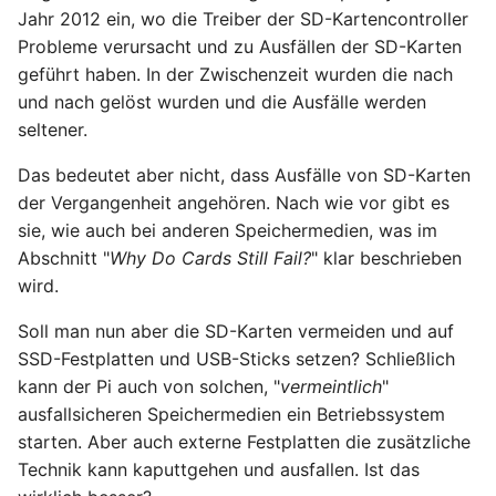
Jahr 2012 ein, wo die Treiber der SD-Kartencontroller
November 2023
Probleme verursacht und zu Ausfällen der SD-Karten
Oktober 2023
geführt haben. In der Zwischenzeit wurden die nach
und nach gelöst wurden und die Ausfälle werden
September 2023
seltener.
Das bedeutet aber nicht, dass Ausfälle von SD-Karten
August 2023
der Vergangenheit angehören. Nach wie vor gibt es
sie, wie auch bei anderen Speichermedien, was im
Juli 2023
Abschnitt "
Why Do Cards Still Fail?
" klar beschrieben
wird.
Mai 2023
Soll man nun aber die SD-Karten vermeiden und auf
April 2023
SSD-Festplatten und USB-Sticks setzen? Schließlich
kann der Pi auch von solchen, "
vermeintlich
"
März 2023
ausfallsicheren Speichermedien ein Betriebssystem
starten. Aber auch externe Festplatten die zusätzliche
Februar 2023
Technik kann kaputtgehen und ausfallen. Ist das