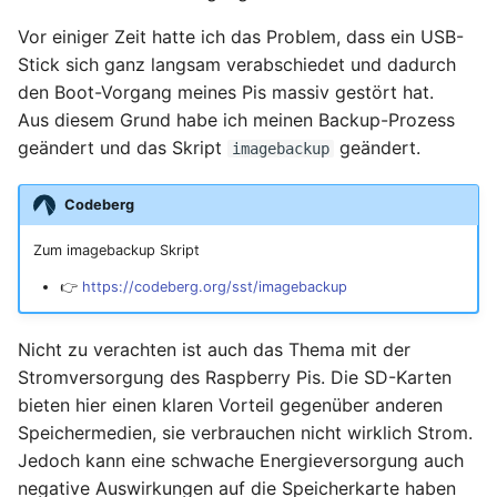
April 2022
Vor einiger Zeit hatte ich das Problem, dass ein USB-
März 2022
Stick sich ganz langsam verabschiedet und dadurch
den Boot-Vorgang meines Pis massiv gestört hat.
Februar 2022
Aus diesem Grund habe ich meinen Backup-Prozess
geändert und das Skript
geändert.
imagebackup
Januar 2022
Codeberg
Dezember 2021
Zum imagebackup Skript
November 2021
👉
https://codeberg.org/sst/imagebackup
Oktober 2021
Nicht zu verachten ist auch das Thema mit der
Stromversorgung des Raspberry Pis. Die SD-Karten
September 2021
bieten hier einen klaren Vorteil gegenüber anderen
Speichermedien, sie verbrauchen nicht wirklich Strom.
August 2021
Jedoch kann eine schwache Energieversorgung auch
negative Auswirkungen auf die Speicherkarte haben
Juli 2021