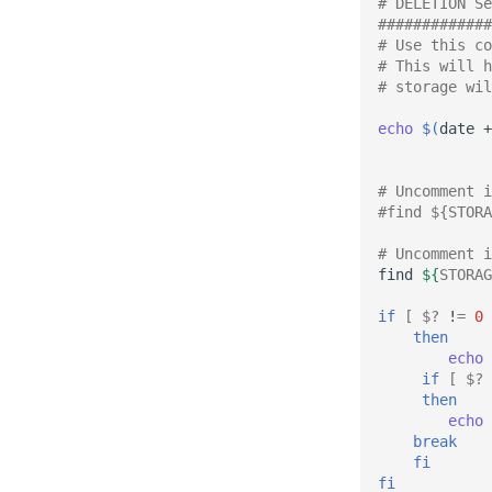
# DELETION Se
#############
# Use this co
# This will h
# storage wil
echo
$(
date
+
# Uncomment 
#find ${STORA
# Uncomment i
find
${
STORAG
if
[
$?
!
=
0
then
echo
if
[
$?
then
echo
break
fi
fi