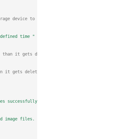
rage device to avoid that your
defined time "
>>
${
LOGFILE
}
 than it gets deleted
n it gets deleted
les successfully completed"
>>
${
LOGFILE
}
d image files. You have to check it manually."
>>
${
LOGF