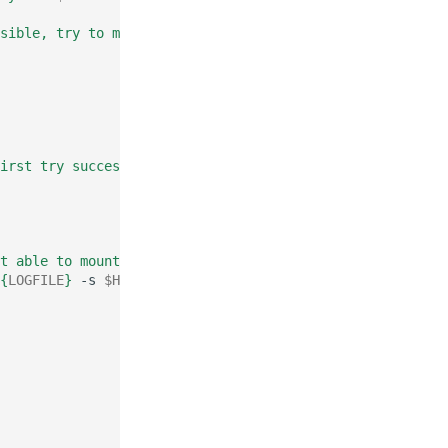
sible, try to mount it now as defined in your /etc/fstab
irst try successfully completed"
>>
${
LOGFILE
}
t able to mount your storage device. Stop backup process
{
LOGFILE
}
-s
$HOSTNAME
" - Backup FAILED"
>>
${
LOGFILE
}