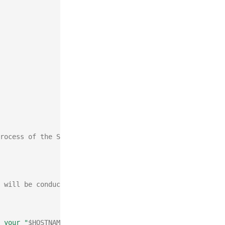
rocess of the SD card cannot conducted.
 will be conducted
 your "
$HOSTNAME
>>
${
LOGFILE
}