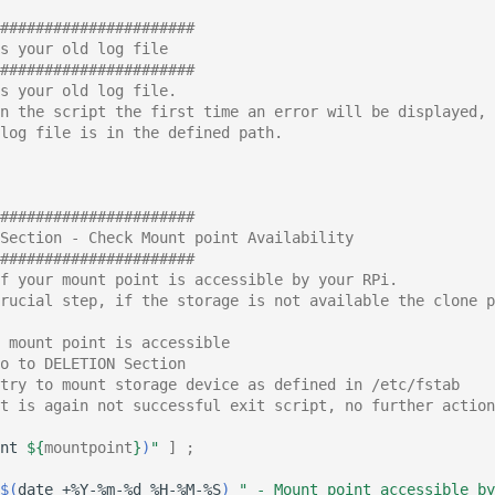
######################
s your old log file
######################
s your old log file.
n the script the first time an error will be displayed, 
 log file is in the defined path.
######################
Section - Check Mount point Availability
######################
f your mount point is accessible by your RPi.
rucial step, if the storage is not available the clone p
 mount point is accessible
o to DELETION Section
try to mount storage device as defined in /etc/fstab
t is again not successful exit script, no further action
nt
${
mountpoint
}
)
"
]
;
$(
date
+%Y-%m-%d_%H-%M-%S
)
" - Mount point accessible by