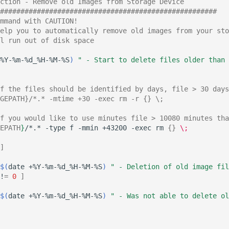
ction - Remove old Images from Storage Device
#####################################################
mmand with CAUTION!
elp you to automatically remove old images from your sto
l run out of disk space
%Y-%m-%d_%H-%M-%S
)
" - Start to delete files older than 
if the files should be identified by days, file > 30 days
GEPATH}/*.* -mtime +30 -exec rm -r {} \;
f you would like to use minutes file > 10080 minutes tha
EPATH
}
/*.*
-type
f
-mmin
+43200
-exec
rm
{}
\;
]
$(
date
+%Y-%m-%d_%H-%M-%S
)
" - Deletion of old image fi
!
=
0
]
$(
date
+%Y-%m-%d_%H-%M-%S
)
" - Was not able to delete ol