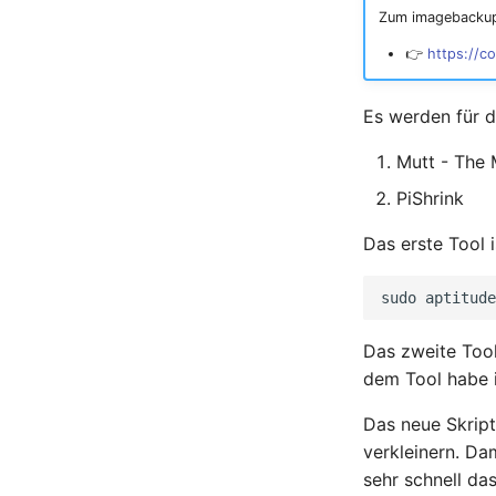
Zum imagebackup
👉
https://c
Es werden für d
Mutt - The 
PiShrink
Das erste Tool i
sudo
aptitude
Das zweite Tool
dem Tool habe i
Das neue Skript
verkleinern. Da
sehr schnell da