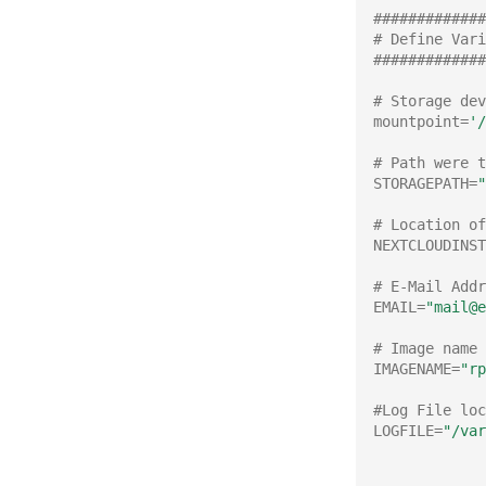
#############
# Define Vari
#############
# Storage dev
mountpoint
=
'/
# Path were t
STORAGEPATH
=
"
# Location of
NEXTCLOUDINST
# E-Mail Addr
EMAIL
=
"mail@e
# Image name
IMAGENAME
=
"rp
#Log File loc
LOGFILE
=
"/var