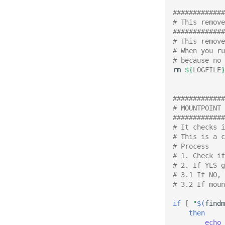
#############
# This remove
#############
# This remove
# When you ru
# because no
rm
${
LOGFILE
}
#############
# MOUNTPOINT 
#############
# It checks i
# This is a c
# Process
# 1. Check if
# 2. If YES g
# 3.1 If NO, 
# 3.2 If moun
if
[
"
$(
findm
then
echo