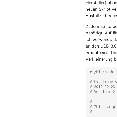
Hersteller) ohn
neuen Skript ve
Ausfallzeit eure
Zudem sollte be
benötigt. Auf ä
Ich verwende da
an den USB-3.0
erhöht wird. Di
Verkleinerung b
#!/bin/bash
# by strobels
# 2019-10-23
# Version: 2.
#
# This script
#