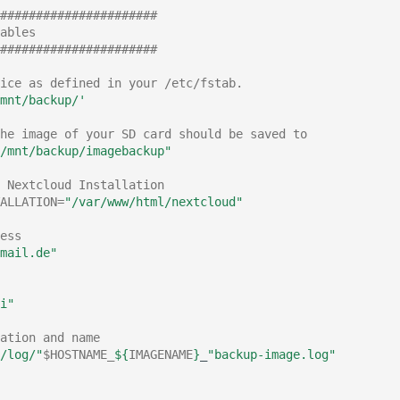
######################
ables
######################
ice as defined in your /etc/fstab.
mnt/backup/'
he image of your SD card should be saved to
/mnt/backup/imagebackup"
 Nextcloud Installation
ALLATION
=
"/var/www/html/nextcloud"
ess
mail.de"
i"
ation and name
/log/"
$HOSTNAME_
${
IMAGENAME
}
_
"backup-image.log"