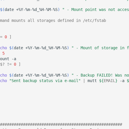
$(
date
+%Y-%m-%d_%H-%M-%S
)
" - Mount point was not acces
mand mounts all storages defined in /etc/fstab
=
0
]
cho
$(
date
+%Y-%m-%d_%H-%M-%S
)
" - Mount of storage in f
5
ount
$?
!
=
0
]
cho
$(
date
+%Y-%m-%d_%H-%M-%S
)
" - Backup FAILED! Was no
cho
"Sent backup status via e-mail"
|
mutt
${
EMAIL
}
-a
$
#####################################################