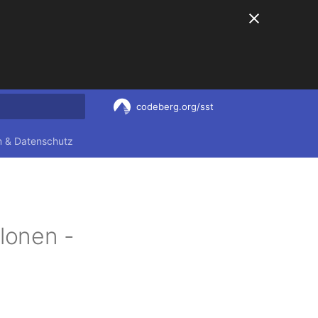
codeberg.org/sst
nitialisiert
 & Datenschutz
lonen -