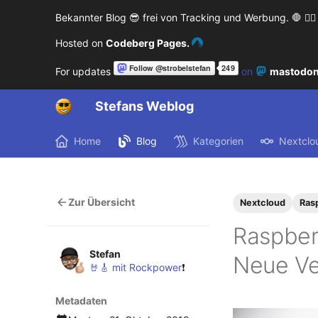
Bekannter Blog 😎 frei von Tracking und Werbung. 🛑 🙅‍♂️
Hosted on
Codeberg Pages.
For updates
on
mastodon
Stefans Weblog
Home
Blog
Kategorien
Nextclo
Zur Übersicht
Nextcloud
Ras
Raspberr
Stefan
Neue Ve
🤘🎸 mit Rockpower
❗️
Metadaten