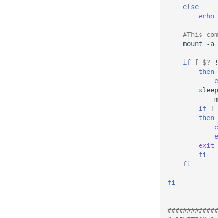
else
echo
#This com
mount
-a

if
[
$?
!
then
e
sleep
m
if
[
then
e
e
exit
fi
fi
fi
#############