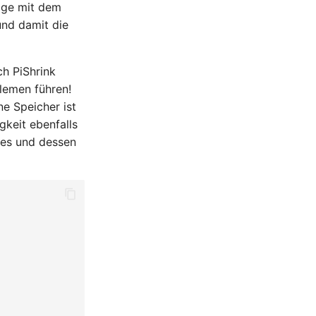
age mit dem
und damit die
h PiShrink
blemen führen!
e Speicher ist
keit ebenfalls
ages und dessen