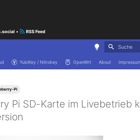
.social
•
RSS Feed
Suche wird i
ud
YubiKey / Nitrokey
OpenWrt
About
Impressum
pberry-Pi
y Pi SD-Karte im Livebetrieb k
rsion