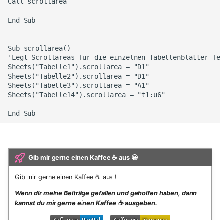
Call scrollarea

November 2023
End Sub

Oktober 2023
Sub scrollarea()

September 2023
'Legt Scrollareas für die einzelnen Tabellenblätter fe
Sheets("Tabelle1").scrollarea = "D1"

Sheets("Tabelle2").scrollarea = "D1"

August 2023
Sheets("Tabelle3").scrollarea = "A1"

Sheets("Tabelle14").scrollarea = "t1:u6"

Juli 2023
Mai 2023
April 2023
Gib mir gerne einen Kaffee ☕ aus 😀
März 2023
Gib mir gerne einen Kaffee ☕ aus !
Wenn dir meine Beiträge gefallen und geholfen haben, dann
Februar 2023
kannst du mir gerne einen Kaffee ☕️ ausgeben.