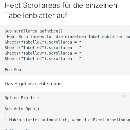
Hebt Scrollareas für die einzelnen
Ready - E-Mails
Configuration
Februar 2025
YubiKey
verschlüsseln und
Tabellenblätter auf
signieren
AVM FRITZ!Box 4040 -
Januar 2025
openmediavault
Upgrade
Sub scrollarea_aufheben()

AVM FRITZ!Box 4040 -
November 2024
'Hebt Scrollareas für die einzelnen Tabellenblätter au
Upgrade
Sheets("Tabelle1").scrollarea = ""

Sheets("Tabelle2").scrollarea = ""

Oktober 2024
Sheets("Tabelle3").scrollarea = ""

USB Storage Device
Sheets("Tabelle4").scrollarea = ""

USB Storage Device
Mai 2024
WireGuard Peer
April 2024
Configuration
Das Ergebnis sieht so aus:
OpenWrt - WireGuard Peer
Februar 2024
Configuration
Option Explicit

Januar 2024
Sub Auto_Open()

WireGuard VPN
'

OpenWrt - WireGuard VPN
' Makro startet automatisch, wenn die Excel Arbeitsmap
Dezember 2023
'
