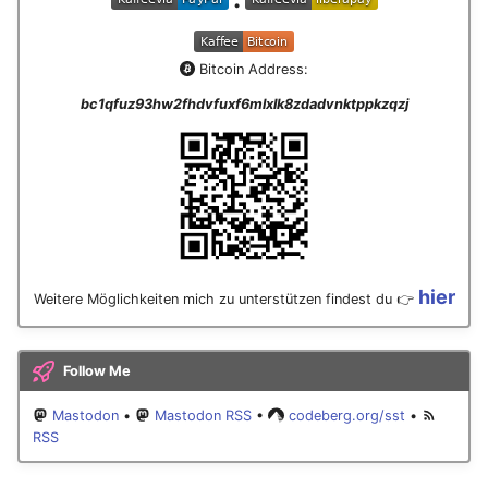
•
Januar 2023
Dezember 2022
Bitcoin Address:
bc1qfuz93hw2fhdvfuxf6mlxlk8zdadvnktppkzqzj
November 2022
Oktober 2022
September 2022
August 2022
hier
Weitere Möglichkeiten mich zu unterstützen findest du 👉
Juli 2022
Follow Me
Juni 2022
Mastodon
•
Mastodon RSS
•
codeberg.org/sst
•
Mai 2022
RSS