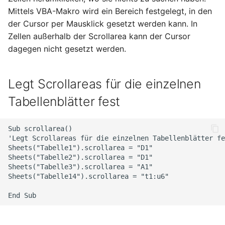
Hilfreiche GPG-Befehle
OpenWrt – Let's Encrypt
i
Mittels VBA-Makro wird ein Bereich festgelegt, in den
zur Verwaltung von
Januar 2026
Nitrokey
Linux
der Cursor per Mausklick gesetzt werden kann. In
Schlüsselpaaren
t
Secure LuCi Access Via
Zellen außerhalb der Scrollarea kann der Cursor
SSH
November 2025
OpenWrt
Ansible
i
dagegen nicht gesetzt werden.
OpenPGP-Schlüssel auf
Secure LuCi Access Via SSH
a
den YubiKey exportieren
Oktober 2025
Pi-hole
OpenWRT
Network Configuration
l
Legt Scrollareas für die einzelnen
Öffentlichen SSH-
September 2025
Qubes OS
LaTeX
OpenWrt - Network
i
Tabellenblätter fest
Schlüssel auf Linux-
Configuration
Server übertragen und
August 2025
Raspberry-Pi
Tools & Apps
s
für passwortlose
Statistik And Monitoring
Sub scrollarea()

i
Anmeldung nutzen
OpenWrt - Statistik And
Juli 2025
Software
'Legt Scrollareas für die einzelnen Tabellenblätter fe
Sheets("Tabelle1").scrollarea = "D1"

Monitoring
e
Sheets("Tabelle2").scrollarea = "D1"

YubiKey als zweiten
Mai 2025
Synology
Sheets("Tabelle3").scrollarea = "A1"

r
Faktor für den
Stubby
Sheets("Tabelle14").scrollarea = "t1:u6"

Passwortmanager
OpenWrt – Stubby
April 2025
Tools
t
KeePassXC
System Configuration
März 2025
Windows
Thunderbird OpenPGP
OpenWrt - System